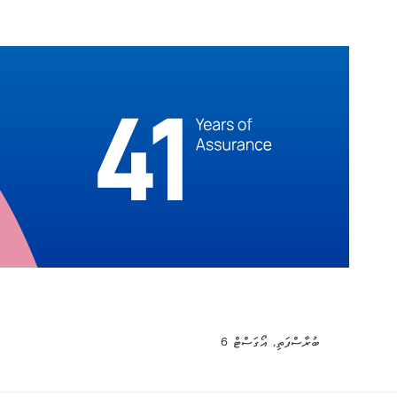
ބުރާސްފަތި, އޯގަސްޓް 6