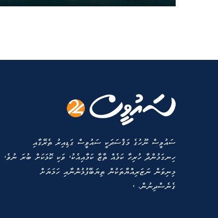
ސައުވީސް ނޫހުގެ މަޤްސަދަކީ ސައުވީސް ގަޑިއިރު ތެރޭގާއި
ހިނގަމުންދާ ހުރިހާ ކަމެއް ތާޒާ ކަމާއިއެކު، ވަކި ކޮޅަކަށް ބުރަ ނުވެ،
މިނިވަން ނަޒަރިއްޔާތަކުން ތިޔަބޭފުޅުންނާއި ހަމަޔަށް
ގެނެސްދިނުން. ،