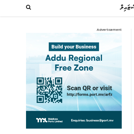
ްޓައިލް
Advertisement