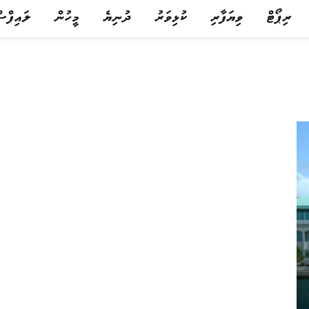
ރިޕޯޓް
ވިޔަފާރި
ކުޅިވަރު
ދުނިޔެ
މީހުން
ލައިފްސ