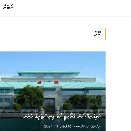
ޚަބަރު
ކޭމް
ކޮމިއުނިކޭޝަން އޮތޯރިޓީ ހޯމް މިނިސްޓްރީގެ ދަށަށް!
ޒިހްނަތު ހަސަން
ސެޕްޓެމްބަރ 11, 2024