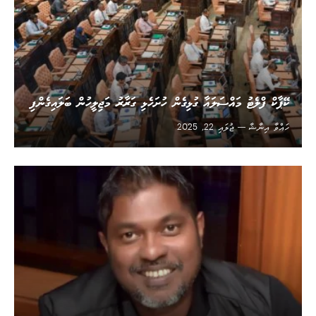
ކޭޕާކް ފްލެޓު މައްސަލައާ ގުޅިގެން ހުށަހެޅި ގަރާރު މަޖިލީހުން ބަލައިގެންފި
ހައްވާ އިނާޝާ
ޖުލައި 22, 2025