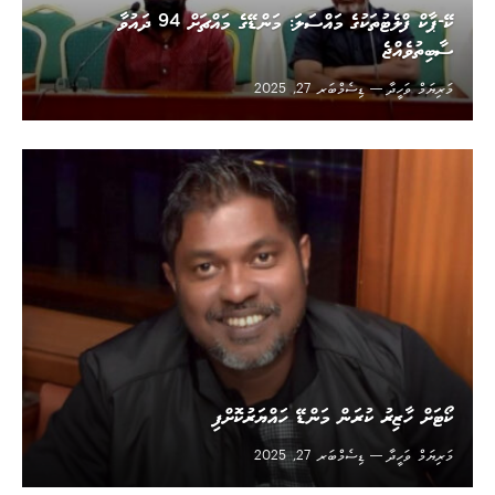
ކޭ-ޕާކް ފްލެޓުތަކުގެ މައްސަލަ: މަންޑޭގެ މައްޗަށް 94 ދައުވާ
ސާބިތުވެއްޖެ
މަރިޔަމް ވަހީދާ
ޑިސެމްބަރ 27, 2025
ކޯޓަށް ހާޒިރު ކުރަން މަންޑޭ ހައްޔަރުކޮށްފި
މަރިޔަމް ވަހީދާ
ޑިސެމްބަރ 27, 2025