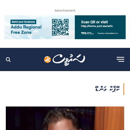
Advertisement
ކޭޕާކް މަންޑޭ