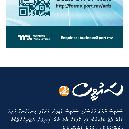
ސައުވީސް ނޫހުގެ މަޤްސަދަކީ ސައުވީސް ގަޑިއިރު ތެރޭގާއި ހިނގަމުންދާ ހުރިހާ
ކަމެއް ތާޒާ ކަމާއިއެކު، ވަކި ކޮޅަކަށް ބުރަ ނުވެ، މިނިވަން ނަޒަރިއްޔާތަކުން
ތިޔަބޭފުޅުންނާއި ހަމަޔަށް ގެނެސްދިނުން. ،