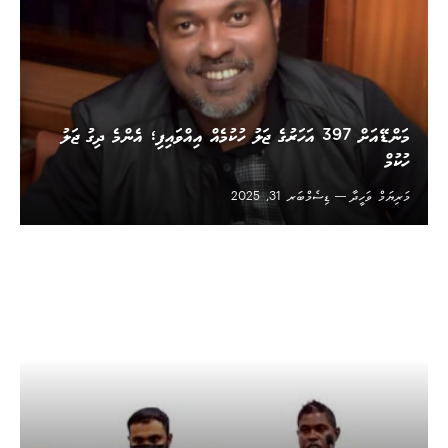
މަންޑޭއަށް 397 އަހަރުގެ ޖަލު ހުކުމެއް އިއްވައިފި؛ އެންމެ ދިގު ޖަލު
ހުކުމް
މަރިޔަމް ވަހީދާ
ޑިސެމްބަރ 31, 2025