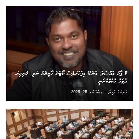
ކޭ ޕާކް މައްސަލަ: މަންޑޭ މިފަހަރުވެސް ކޯޓަށް ހާޒިރެއް ނުވި، ހޮނިހިރު
ދުވަހު ހުކުމްކުރަނީ
މަރިޔަމް ވަހީދާ
ޑިސެމްބަރ 25, 2025