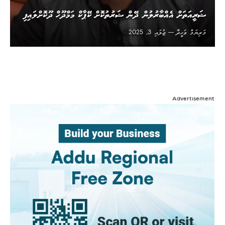
ޝަރީއަތަށް އެއްބާރުލުން ދޭން ޝަރުތުކޮށް ކޭޕާކް މަމްދޫހް ދޫކޮށްލައިފި
މަރިޔަމް ވަހީދާ
ޖުލައި 3, 2025
Advertisement