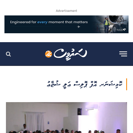
Advertisement
ކޮމިޝަނަރ އޮފް ޕޮލިސް ޢަލީ ޝުޖާޢު