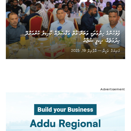
ފުލުހުންގެ ހިދުމަތަކީ ވަރަށް މާތް މަޤްސަދެއް ހާސިލު ކުރުމަށްދޭ
ހިދުމަތެއް: ސީޕީ ޝުޖާއު
މަރިޔަމް ވަހީދާ
އޭޕްރިލް 19, 2025
Advertisement