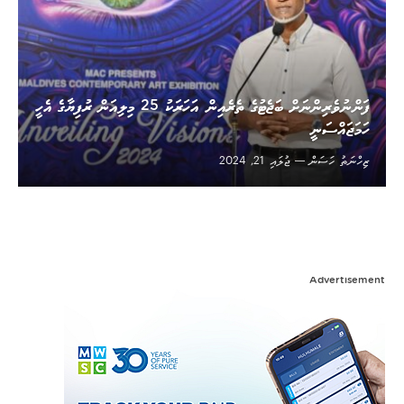
ފަންނުވެރިންނަށް ބަޖެޓުގެ ތެރެއިން އަހަރަކު 25 މިލިއަން ރުފިޔާގެ އެހީ
ހަމަޖައްސަނީ
ޒިހްނަތު ހަސަން
ޖުލައި 21, 2024
Advertisement