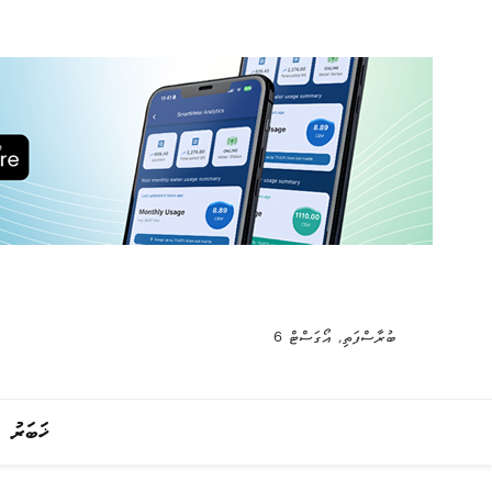
ބުރާސްފަތި, އޯގަސްޓް 6
ޚަބަރު