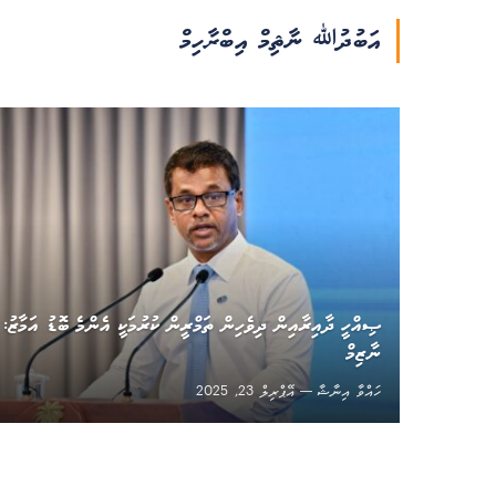
އަބުދުﷲ ނާޘިމް އިބްރާހިމް
ޞިއްހީ ދާއިރާއިން ދިވެހިން ތަމްރީން ކުރުމަކީ އެންމެ ބޮޑު އަމާޒު:
ނާޒިމް
ހައްވާ އިނާޝާ
އޭޕްރިލް 23, 2025