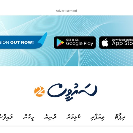
Advertisement
ރިޕޯޓް
ވިޔަފާރި
ކުޅިވަރު
ދުނިޔެ
މީހުން
ލައިފްސ