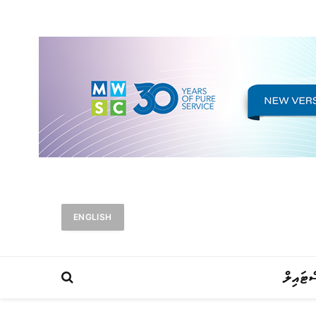
ENGLISH
ްޓައިލް