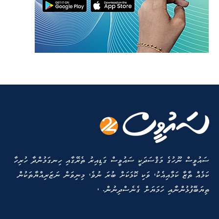
ސައުވީސް ނޫހުގެ މަޤްސަދަކީ ސައުވީސް ގަޑިއިރު ތެރޭގާއި ހިނގަމުންދާ ހުރިހާ
ކަމެއް ތާޒާ ކަމާއިއެކު، ވަކި ކޮޅަކަށް ބުރަ ނުވެ، މިނިވަން ނަޒަރިއްޔާތަކުން
ތިޔަބޭފުޅުންނާއި ހަމަޔަށް ގެނެސްދިނުން. ،