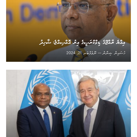
އިއްޔެ ރާއްޖޭގެ ޑިމްކްރަސީގެ އިރު އޮއްސިއްޖެ: ޝާހިދު
ހުސައިން ޝިނާން
ނޮވެމްބަރ 21, 2024