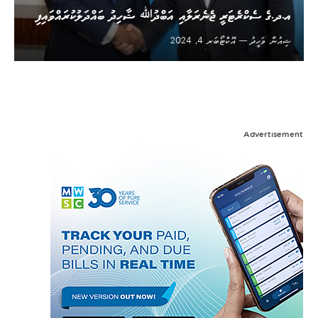
އ.ދ.ގެ ސެކްރެޓަރީ ޖެނެރަލާއި އަބްދުﷲ ޝާހިދު ބައްދަލުކުރައްވައިފި
ޝިއުނާ ވަހީދު
އޮކްޓޯބަރ 4, 2024
Advertisement