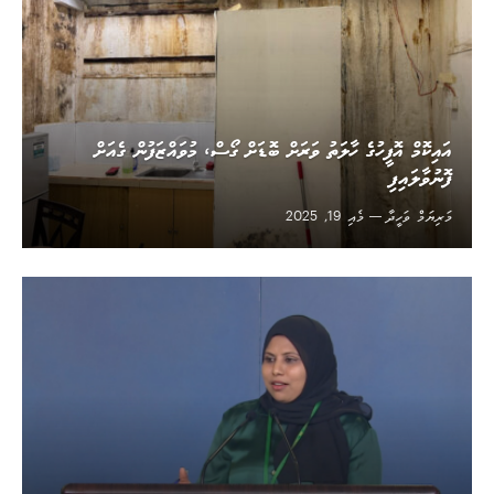
އައިކޮމް އޮފީހުގެ ހާލަތު ވަރަށް ބޮޑަށް ގޯސް، މުވައްޒަފުން ގެއަށް
ފޮނުވާލައިފި
މަރިޔަމް ވަހީދާ
މެއި 19, 2025