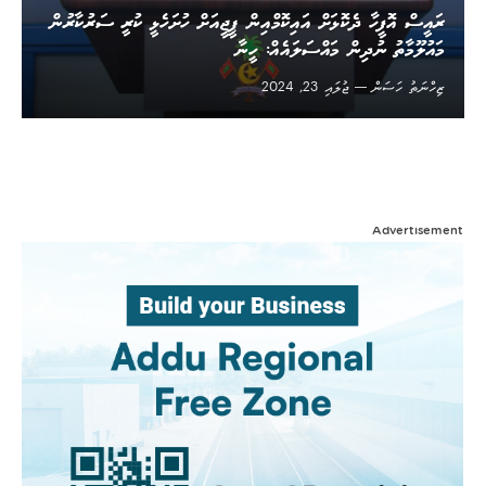
ރައީސް އޮފީހާ ދެކޮޅަށް އައިކޮމްއިން ޕީޖީއަށް ހުށަހެޅީ ކުރީ ސަރުކާރުން
މައުލޫމާތު ނުދިން މައްސަލައެއް: ހީނާ
ޒިހްނަތު ހަސަން
ޖުލައި 23, 2024
Advertisement