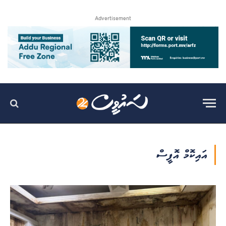
Advertisement
އައިކޮމް އޮފީސް