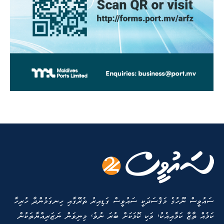
ސައުވީސް ނޫހުގެ މަޤްސަދަކީ ސައުވީސް ގަޑިއިރު ތެރޭގާއި ހިނގަމުންދާ ހުރިހާ
ކަމެއް ތާޒާ ކަމާއިއެކު، ވަކި ކޮޅަކަށް ބުރަ ނުވެ، މިނިވަން ނަޒަރިއްޔާތަކުން