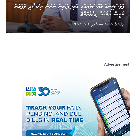
ފަލަސްޠީނުގެ މައްސަލައިގައި އައިސީޖޭއިން ނެރުނު އިރުޝާދީ ލަފަޔަށް
ރައީސް މަރުހަބާ ވިދާޅުވެއްޖެ
ޒިހްނަތު ހަސަން
ޖުލައި 20, 2024
Advertisement