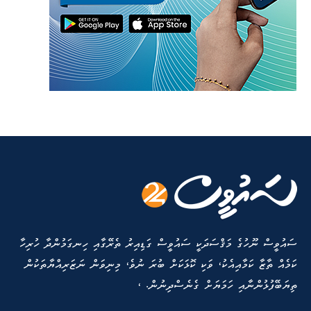
ސައުވީސް ނޫހުގެ މަޤްސަދަކީ ސައުވީސް ގަޑިއިރު ތެރޭގާއި ހިނގަމުންދާ ހުރިހާ
ކަމެއް ތާޒާ ކަމާއިއެކު، ވަކި ކޮޅަކަށް ބުރަ ނުވެ، މިނިވަން ނަޒަރިއްޔާތަކުން
ތިޔަބޭފުޅުންނާއި ހަމަޔަށް ގެނެސްދިނުން. ،