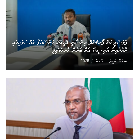
ފަލަސްތީނަށް ފޯރުކޮށްދޭ އިންސާނީ އެހީއަށް ހުރަސްއަޅާ މައްސަލައިގައި
ރާއްޖެއިން އައި.ސީ.ޖޭ އަށް ބަޔާން ހުށަހަޅައިފި
ޝިއުނާ ވަހީދު
މާރޗް 1, 2025