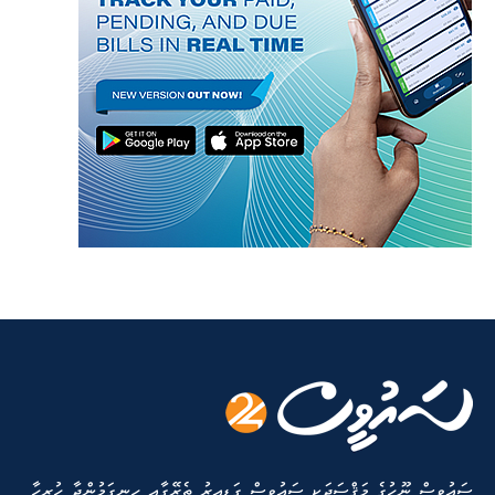
ސައުވީސް ނޫހުގެ މަޤްސަދަކީ ސައުވީސް ގަޑިއިރު ތެރޭގާއި ހިނގަމުންދާ ހުރިހާ