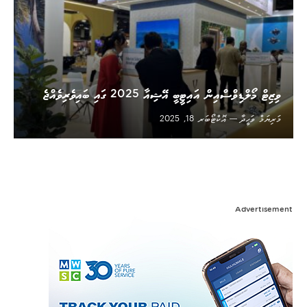
ވިޒިޓް މޯލްޑިވްސްއިން އައިޓީބީ އޭޝިއާ 2025 ގައި ބައިވެރިވެއްޖެ
މަރިޔަމް ވަހީދާ
އޮކްޓޯބަރ 18, 2025
Advertisement