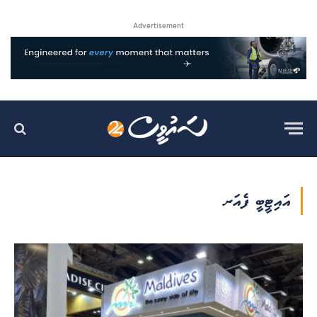
Advertisement
އައިޓީބީ ފެއަރ