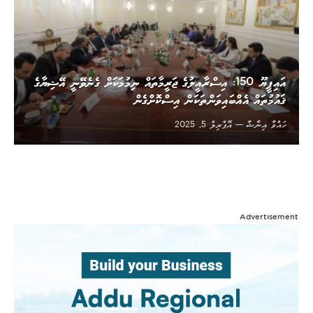
އައިޕީޔޫ 150: އިސްރާއީލުގެ ޖަރީމާތައް ނިމުމަކަށް ގެނެވޭނީ އޭޝިޔާގެ
ޤައުމުތައް އެއްބައިވަންތަކަން އިސްކޮށްގެން
ހައްވާ އިނާޝާ
އޭޕްރިލް 5, 2025
Advertisement