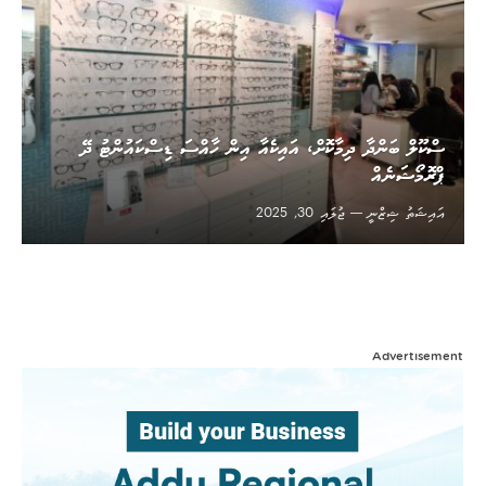
ސްކޫލް ބަންދާ ދިމާކޮށް، އައިކެއާ އިން ހާއްސަ ޑިސްކައުންޓު ދޭ
ޕްރޮމޯޝަނެއް
އައިޝަތު ޝިޒްނީ
ޖުލައި 30, 2025
Advertisement