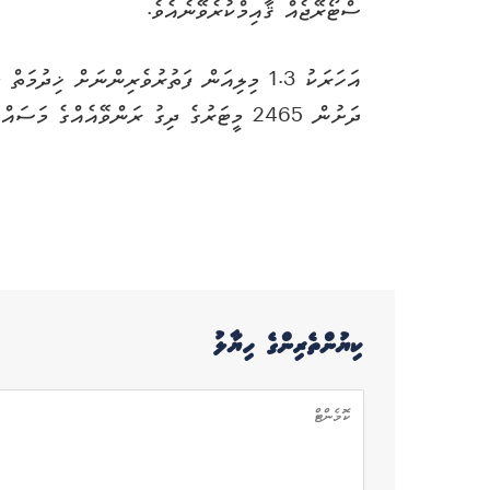
ސްޓޯރޭޖެއް ޤާއިމްކުރެވޭނެއެވެ.
އަހަރަކު 1.3 މިލިއަން ފަތުރުވެރިންނަށް ޚިދ
ދަށުން 2465 މީޓަރުގެ ދިގު ރަންވޭއެއްގެ މަސައްކަތް ވަނީ ނިމިފައެވެ.
ކިޔުންތެރިންގެ ހިޔާލު