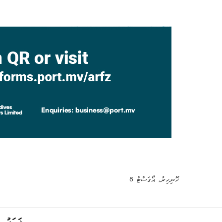
ހޮނިހިރު, އޯގަސްޓް 8