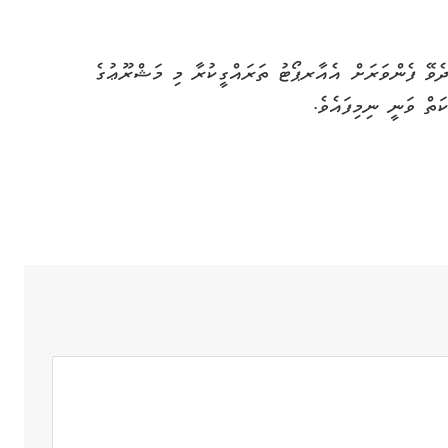
ުމަތް ދެވޭ ފެންވަރަށް އެއާރޕޯޓު ތަރައްގީކުރާ މި މަޝްރޫޢުގެ