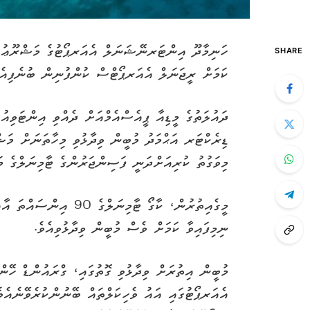
ހަނިމާދޫ އިންޓަރނޭޝަނަލް އެއަރޕޯޓުގެ މަޝްރޫޢު އ
SHARE
ކަމަށް ރީޖަނަލް އެއަރޕޯޓްސް ކުންފުނިން ބުނެފިއެވ
ދައުލަތުގެ މީޑިއާ ޕީއެސްއެމްއަށް ދެއްވި އިންޓަވިއ
މިވަގުތު ކުރިއަށްދަނީ ފަސިންޖަރުންގެ ޓާމިނަލްގެ މަ
ނިމިފައިވާ ކަމަށް ވެސް މުބީން ވިދާޅުވިއެވެ.
މުބީން އިތުރަށް ވިދާޅުވި ގޮތުގައި، ގްރައުންޑް ހޭނ
އެއަރޕޯޓުގައި އައު ވެހިކަލްތައް ބޭނުންކުރެވޭނެއެވެ