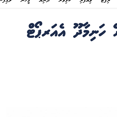
ރިޕޯޓް
ވިޔަފާރި
ކުޅިވަރު
ދުނިޔެ
މީހުން
ލައިފްސ
ޭ ހަނިމާދޫ އެއަރޕޯޓް