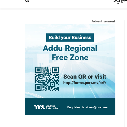
ްޓައިލް
Advertisement