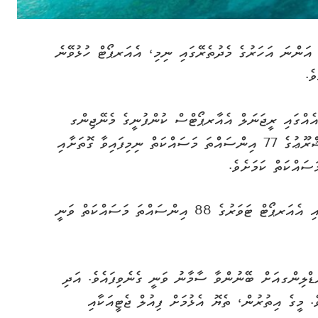
ަންނަ އަހަރުގެ މެދުތެރޭގައި ނިމި، އެއަރޕޯޓް ހުޅުވޭނެ
ެ.
ުއެއްގައި ރީޖަނަލް އެއާރޕޯޓްސް ކުންފުނީގެ މެނޭޖިންގ
ޑިރެކްޓަރ އަޙްމަދު މުބީން ވިދާޅުވި މިހާތަނަށް މަޝްރޫޢުގެ 77 އިންސައްތަ މަސައްކަތް ނިމިފައިވާ ގޮތަށާއި
ސައްކަތް ކަމަށެވެ.
މީގެއިތުރުން، ކާގޯ ޓާމިނަލްގެ 90 އިންސައްތަ އާއި އެއަރޕޯޓް ޓަވަރުގެ 88 އިންސައްތަ މަސައްކަތް ވަނީ
ްޑްލިންގއަށް ބޭނުންވާ ސާމާނު ވަނީ ގެނެވިފައެވެ. އަދި
. މީގެ އިތުރުން، ތެޔޮ އެޅުމަށް ފިއުލް ޖެޓީއަކާއި