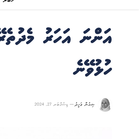
ޚަބަރު
އަންނަ އަހަރު މެދުތެރ
ހުޅުވޭނެ
ޝިއުނާ ވަހީދު
ޑިސެމްބަރ 27, 2024