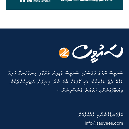
ސައުވީސް ނޫހުގެ މަޤްސަދަކީ ސައުވީސް ގަޑިއިރު ތެރޭގާއި ހިނގަމުންދާ ހުރިހާ
ކަމެއް ތާޒާ ކަމާއިއެކު، ވަކި ކޮޅަކަށް ބުރަ ނުވެ، މިނިވަން ނަޒަރިއްޔާތަކުން
ތިޔަބޭފުޅުންނާއި ހަމަޔަށް ގެނެސްދިނުން. ،
އަޅުގަނޑުމެންނާއި ގުޅުއްވުމަށް
info@sauvees.com