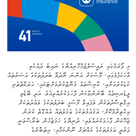
މި ފޯރަމްގައި ރައީސުލްޖުމްހޫރިއްޔާގެ ނައިބު ދެއްކެވި
ވާހަކަފުޅުގައި، މޫސުމަށް އަންނަ ނޭދެވޭ ބަދަލުތަކުގެ އަސަރުތައް
ކުޑަކުރުމަށާއި، ކާރިސާތައް މެނޭޖްކުރުމަށްޓަކައި، ޙަރަކާތްތެރި
ލީޑަރޝިޕެއް ބޭނުންވާކަން ފާހަގަކުރެއްވިއެވެ. އަދި ބޮޑެތި
އިޤްތިޞާދުތަކުން ވެފައިވާ މޫސުމީ ބަދަލުތަކުގެ ވަޢުދުތަކަށް
އިޙްތިރާމްކޮށް، އެޤައުމުތަކުގެ ޢަމަލުތައް އެއްގޮތް ކުރަން
ޖެހޭކަން ފާހަގަކުރައްވައި، ދުނިޔޭގެ ހަމަޖެހުން ބަރޯސާވަނީ
ފަރުދީ ޢަމަލުތަކުގެ މައްޗަށް ނޫންކަމާއި، އިތުބާރުގެ