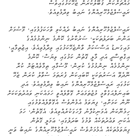
މައްޗަށްކަން ޤަބޫލުކުރަން ޖެހޭކަމުގައިވެސް
ރައީސުލްޖުމްހޫރިއްޔާގެ ނައިބު ވިދާޅުވިއެވެ.
ރައީސުލްޖުމްހޫރިއްޔާގެ ނައިބު ދެއްކެވި ވާހަކަފުޅުގައި، މޫސުމަށް
އަންނަ ބަދަލުތަކަކީ، ސަރުކާރުގެ ކޮންމެ ނިންމުމެއްގެ
މައިގަނޑު އަސާސަކަށް ވާންޖެހޭކަމުގައި ވިދާޅުވިއެވެ. އިޖުތިމާއީ،
އިގްތިސާދީ އަދި މާލީ ގޮތުން ކަމުގައި ވިޔަސް، ކޮންމެ
ނިންމުމެއް ނިންމުމުގެ ކުރިން، މޫސުމާއި ތިމާވެއްޓަށް ކުރާ
ނޭދެވޭ އަސަރުތަކަކީ ކޮބައިކަން ފުރަތަމަ ސުވާލު ކުރަން ޖެހޭ
ކަމުގައި ރައީސުލްޖުމްހޫރިއްޔާގެ ނައިބު ވިދާޅުވިއެވެ. އަދި
ބައިނަލްއަގުވާމީ މުޖުތަމަޢަށް ގޮވާލެއްވީ ހަމައެކަނި ވައުދުތަކަކަށް
ނޫން ކަމަށާއި، ފިޔަވަޅު އެޅުންވެސް އެގޮވާލެއްވުމުގައި
ހިމެނޭކަން އެމަނިކުފާނު ފާހަގަކުރެއްވިއެވެ. އެގޮތުން، ހަމަ
އެކަނި ވަޢުދުތަކެއް ވުމުގެ ބަދަލުގައި، ޢަމަލީ ގޮތުން
ފިޔަވަޅުތަކެއް އެޅުމަށްވެސް ރައީސުލްޖުމްހޫރިއްޔާގެ ނައިބު ވަނީ