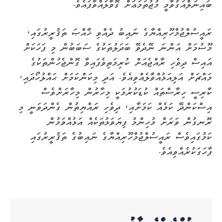
ބައިނަލްއަގުވާމީ މުޖުތަމަޢަށް ގޮވާލައްވާފައެވެ.
ރައީސުލްޖުމްހޫރިއްޔާގެ ނައިބު ދެއްވި ޚާއްޞަ ތަޤުރީރުގައި،
މޫސުމަށް އަންނަ ނޭދެވޭ ބަދަލުތަކުގެ ސަބަބުން މި ފަހަކަށް
އައިސް ދިވެހި ރާއްޖެއަށް ކުރިމަތިވެފައިވާ ގޮންޖެހުންތަކުގެ
މައްޗަށް އަލިއަޅުއްވާލެއްވިއެވެ. އަދި މިކަންކަމަށް ޙައްލުހޯދައި،
ކާރިސީ ހިރާސްތައް ކުޑަކުރުމަކީ މިހާރުން މިހާރަށްވެސް
އިސްކަންދޭ ކަމެއް ކަމަށާއި، ދިވެހި ރައްޔިތުން ގެންދަވަނީ މި
ރޮނގުން ވަރަށް މުހިންމު ފިޔަވަޅުތަކެއް އަޅުއްވަމުން
ކަމުގައިވެސް ރައީސުލްޖުމްހޫރިއްޔާގެ ނައިބުގެ ތަޤުރީރުގައި
ފާހަގަކުރެއްވިއެވެ.