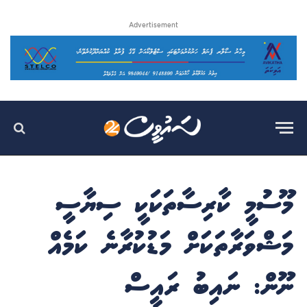
Advertisement
މޫސުމީ ކާރިސާތަކަކީ ސިޔާސީ
މަޝްވަރާތަކަށް މަޑުކުރާނެ ކަމެއް
ނޫން: ނައިބު ރައީސް