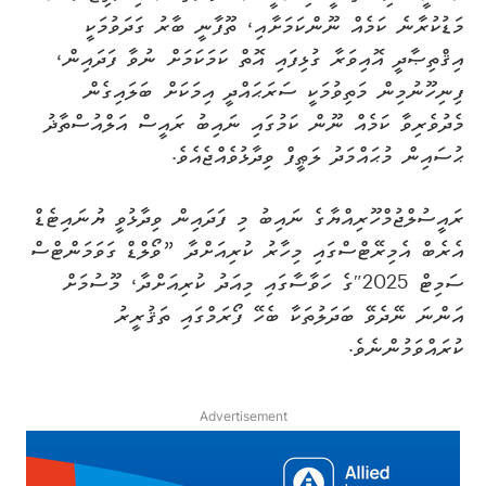
މަޑުކުރާނެ ކަމެއް ނޫންކަމަށާއި، ތޫފާނީ ބާރު ގަދަވުމަކީ
އިޤްތިޞާދީ އޮއިވަރާ ގުޅިފައި އޮތް ކަމަކަމަށް ނުވާ ފަދައިން،
ފިނިހޫނުމިން މަތިވުމަކީ ސަރަޙައްދީ އިމަކަށް ބަލައިގެން
މެދުވެރިވާ ކަމެއް ނޫން ކަމުގައި ނައިބު ރައީސް އަލްއުސްތާޛު
ޙުސައިން މުޙައްމަދު ލަޠީފް ވިދާޅުވެއްޖެއެވެ.
ރައީސުލްޖުމްހޫރިއްޔާގެ ނައިބު މި ފަދައިން ވިދާޅުވީ ޔުނައިޓެޑް
އެރެބް އެމިރޭޓްސްގައި މިހާރު ކުރިއަށްދާ ”ވޯލްޑް ގަވަމަންޓްސް
ސަމިޓް 2025″ގެ ހަވާސާގައި މިއަދު ކުރިއަށްދާ، މޫސުމަށް
އަންނަ ނޭދެވޭ ބަދަލުތަކާ ބެހޭ ފޯރަމްގައި ތަޤުރީރު
ކުރައްވަމުންނެވެ.
Advertisement