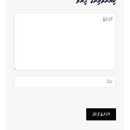
ކިޔުންތެރިންގެ ހިޔާލު