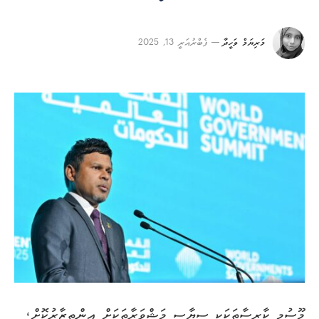
މަރިޔަމް ވަހީދާ
ފެބްރުއަރީ 13, 2025
މޫސުމީ ކާރިސާތަކަކީ ސިޔާސީ މަޝްވަރާތަކަށް އިންތިޒާރުކޮށް،