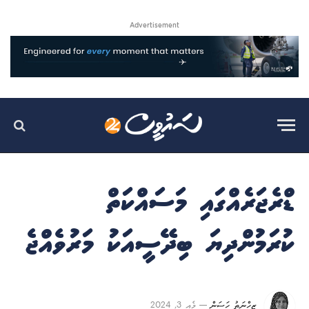
Advertisement
ޑްރެޖަރެއްގައި މަސައްކަތް
ކުރަމުންދިޔަ ބިދޭސީއަކު މަރުވެއްޖެ
ޒިހްނަތު ހަސަން
މެއި 3, 2024