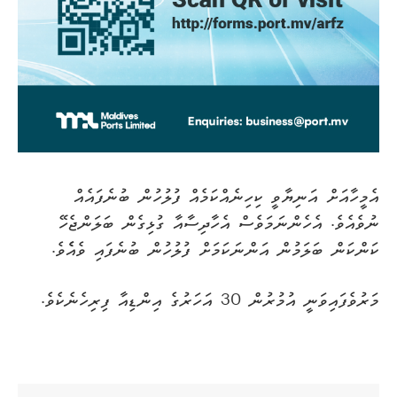
އެމީހާއަށް އަނިޔާވީ ކިހިނެއްކަމެއް ފުލުހުން ބުނެފައެއް
ނުވެއެވެ. އެހެންނަމަވެސް އެހާދިސާއާ ގުޅިގެން ބަލަންޖެހޭ
ކަންކަން ބަލަމުން އަންނަކަމަށް ފުލުހުން ބުނެފައި ވެއެެވެ.
މަރުވެފައިވަނީ އުމުރުން 30 އަހަރުގެ އިންޑިއާ ފިރިހެނެކެވެ.