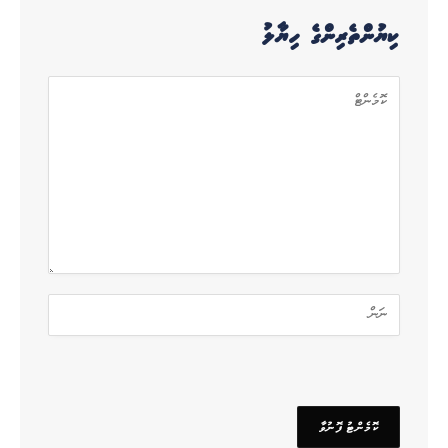
ކިޔުންތެރިންގެ ހިޔާލު