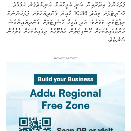
ފުލުހުންގެ އިދާރާއިން ބުނީ އެމީހާއަށް އަނިޔާވެގެން ހުޅުމާލެ
ހޮސްޕިޓަލަށް މިއަދު 10:38 ހާއިރު ގެންދިޔަކަމަށް ފުލުހުންނަށް
ރިޕޯޓްކުރި ކަމަށެވެ. އަދި އެމީހާ ހޮސްޕިޓަަލަށް ގެންދިޔައިރުވެސް
މަރުވެފައިވާކަމަށް ހޮސްޕިޓަލުން މައުލޫމާތު ދިފައިވާކަމަށް ފުލުހުން
ބުންޏެވެ.
Advertisement