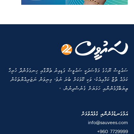
ސައުވީސް ނޫހުގެ މަޤްސަދަކީ ސައުވީސް ގަޑިއިރު ތެރޭގާއި ހިނގަމުންދާ ހުރިހާ
ކަމެއް ތާޒާ ކަމާއިއެކު، ވަކި ކޮޅަކަށް ބުރަ ނުވެ، މިނިވަން ނަޒަރިއްޔާތަކުން
ތިޔަބޭފުޅުންނާއި ހަމަޔަށް ގެނެސްދިނުން. ،
އަޅުގަނޑުމެންނާއި ގުޅުއްވުމަށް
info@sauvees.com
7729999 960+