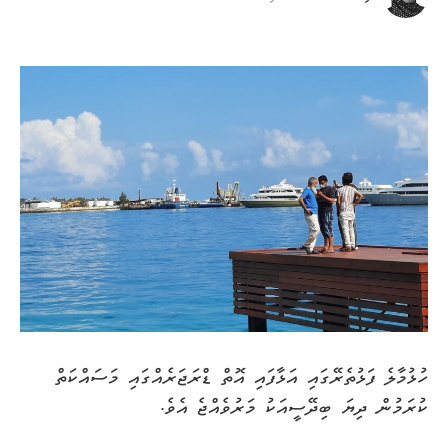
ހުޅުމާލެ ފަޅުތެރޭގައި އަޅާފައި އޮތް ޑްރަޖަރެއްގައި މަސައްކަތް
ކުރަމުން ދިޔަ ބިދޭސީއަކު މަރުވެއްޖެ އެވެ.