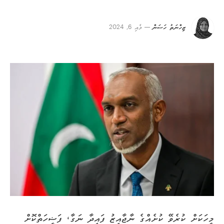
ޒިހްނަތު ހަސަން
މެއި 6, 2024
މީހަކަށް ކުރެވޭ ކުށެއްގެ ނާޖާއިޒު ފައިދާ ނަގާ، ފަޟީހަތްކޮށް