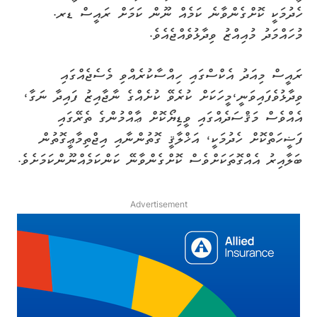
ހެދުމަކީ ކޮށްގެންވާނެ ކަމެއް ނޫން ކަމަށް ރައީސް ޑރ.
މުހައްމަދު މުއިއްޒު ވިދާޅުވެއްޖެއެވެ.
ރައީސް މިއަދު އެކްސްގައި ހިއްސާކުރެއްވި މެސެޖެއްގައި
ވިދާޅުވެފައިވަނީ،މީހަކަށް ކުރެވޭ ކުށެއްގެ ނާޖާއިޒު ފައިދާ ނަގާ،
އެއްވެސް މަޤްސަދެއްގައި ވީޑިޔޯކޮށް ޢާއްމުންގެ ތެރޭގައި
ފަޟީހަތްކޮށް ހެދުމަކީ، އަޚްލާޤީ ގޮތުންނާއި އިޖްތިމާޢީގޮތުން
ބަލާއިރު އެއްގޮތަކަށްވެސް ކޮށްގެންވާނޭ ކަންކަމެއްނޫންކަމަށެވެ.
Advertisement