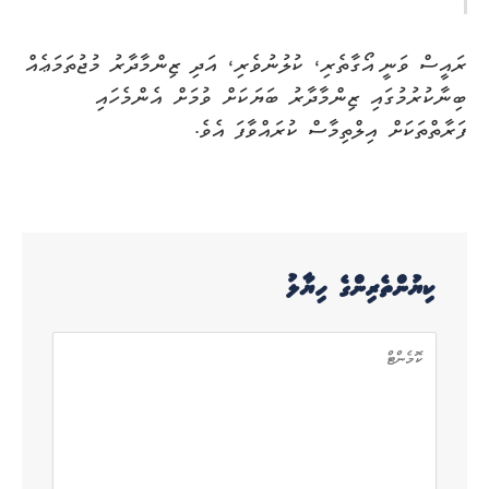
ރައީސް ވަނީ އޯގާތެރި، ކުލުނުވެރި، އަދި ޒިންމާދާރު މުޖުތަމަޢެއް
ބިނާކުރުމުގައި ޒިންމާދާރު ބަޔަކަށް ވުމަށް އެންމެހައި
ފަރާތްތަކަށް އިލްތިމާސް ކުރައްވާފަ އެވެ.
ކިޔުންތެރިންގެ ހިޔާލު