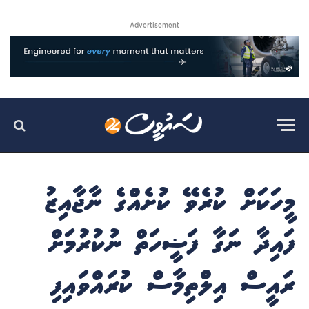
Advertisement
މީހަކަށް ކުރެވޭ ކުށެއްގެ ނާޖާއިޒު
ފައިދާ ނަގާ ފަޟީހަތް ނުކުރުމަށް
ރައީސް އިލްތިމާސް ކުރައްވައިފި