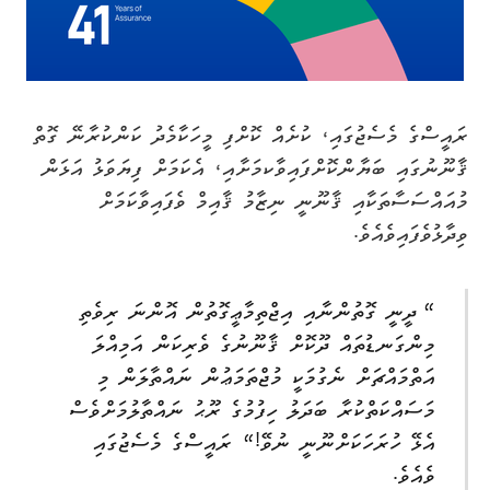
ރައީސްގެ މެސެޖުގައި، ކުށެއް ކޮށްފި މީހަކާމެދު ކަންކުރާނޭ ގޮތް
ޤާނޫނުގައި ބަޔާންކޮށްފައިވާކމަށާއި، އެކަމަށް ފިޔަވަޅު އަޅަން
މުއައްސަސާތަކާއި ޤާނޫނީ ނިޒާމު ޤާއިމް ވެފައިވާކަމަށް
ވިދާޅުވެފައިވެއެވެ.
“ ދީނީ ގޮތުންނާއި އިޖްތިމާޢީގޮތުން އޮންނަ ރިވެތި
މިންގަނޑުތައް ދޫކޮށް ޤާނޫނުގެ ވެރިކަން އަމިއްލަ
އަތްމައްޗަށް ނެގުމަކީ މުޖްތަމަޢުން ނައްތާލަން މި
މަސައްކަތްކުރާ ބަދަލު ހިފުމުގެ ރޫޙު ނައްތާލުމަށްވެސް
އެޅޭ ހުރަހަކަށްނޫނީ ނުވޭ!“ ރައީސްގެ މެސެޖުގައި
ވެއެވެ.