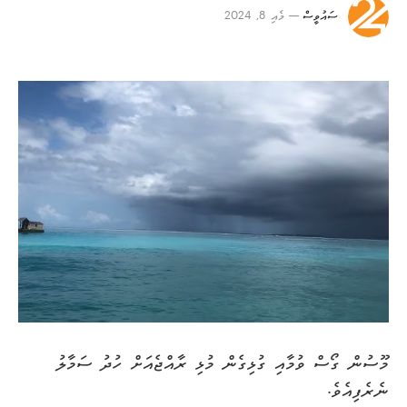
ސައުވީސް
މެއި 8, 2024
މޫސުން ގޯސް ވުމާއި ގުޅިގެން މުޅި ރާއްޖެއަށް ހުދު ސަމާލު
ނެރެފިއެވެ.