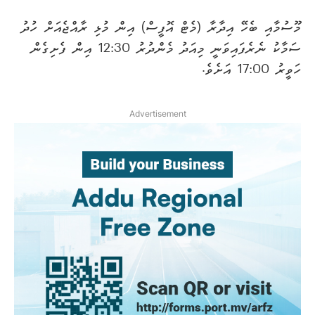
މޫސުމާއި ބެހޭ އިދާރާ (މެޓް އޮފީސް) އިން މުޅި ރާއްޖެއަށް ހުދު
ސަމާކު ނެރެފައިވަނީ މިއަދު މެންދުރު 12:30 އިން ފެށިގެން
ހަވީރު 17:00 އަށެވެ.
Advertisement