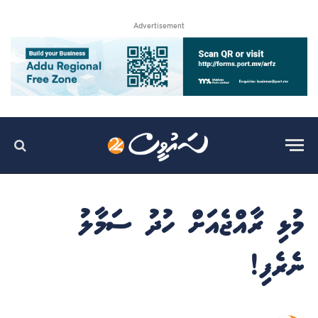
Advertisement
މުޅި ރާއްޖެއަށް ހުދު ސަމާލު
ނެރެފި!