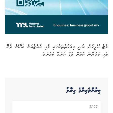
މެޓު އޮފީހުން ބުނީ މިވަގުތުތަކުގައި މުޅި ރާއްޖެއަށް ބޯކޮށް ވާރޭ
ވެހި ގުގުރާނެ ކަމަށް ލަފާ ކުރެވޭ ކަމަށެވެ.
ކިޔުންތެރިންގެ ހިޔާލު