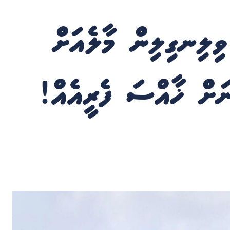
ވިލިނގިލިން މާލެއަށް
ނަށް ޚާއްސަ ފެރީއެއް!