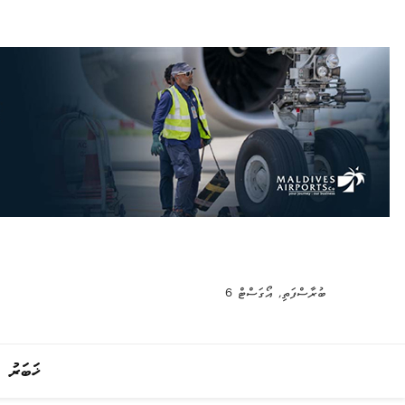
ބުރާސްފަތި, އޯގަސްޓް 6
ޚަބަރު