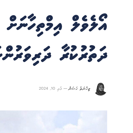
އޯލެވެލް އިމްތިހާނަށް 
ދަތުރުކުރާ ދަރިވަރުން
ޒިހްނަތު ހަސަން
މެއި 10, 2024