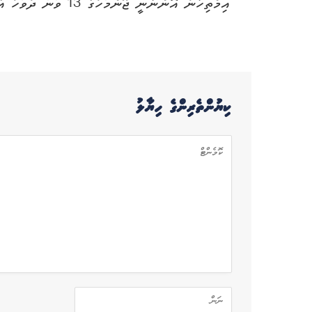
އިމްތިހާނު އޮންނާނީ ޖޫންމަހުގެ 13 ވަނަ ދުވަހު އެވެ.
ކިޔުންތެރިންގެ ހިޔާލު