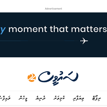
Advertisement
ރިޕޯޓް
ވިޔަފާރި
ކުޅިވަރު
ދުނިޔެ
މީހުން
ލައިފްސ