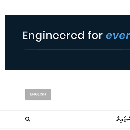
ENGLISH
ްޓައިލް