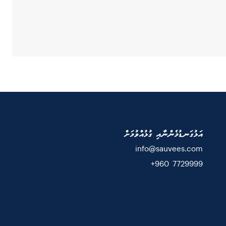
އަޅުގަނޑުމެންނާއި ގުޅުއްވުމަށް
info@sauvees.com
7729999 960+