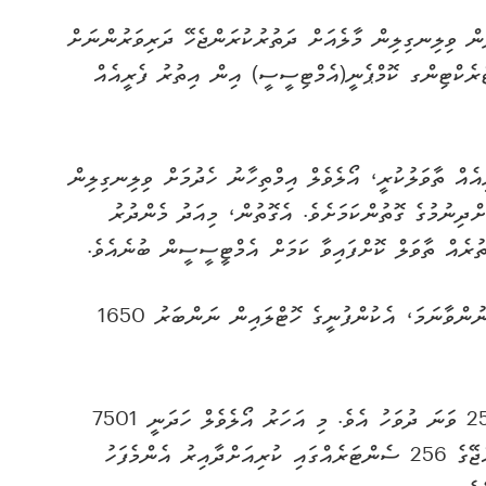
ަން ވިލިނގިލިން މާލެއަށް ދަތުރުކުރަންޖެހޭ ދަރިވަރުންނަށް
ްރެކްޓިންގ ކޮމްޕެނީ(އެމްޓިސީސީ) އިން އިތުރު ފެރީއެއް
ެއް ތާވަލުކުރީ، އޯލެވެލް އިމްތިހާނު ހެދުމަށް ވިލިނގިލިން
ްދިނުމުގެ ގޮތުންކަމަށެވެ. އެގޮތުން، މިއަދު މެންދުރު
ދަތުރުތަކާބެހޭ މައުލޫމާތު އިތުރަށް ސާފުކުރަން ބޭނުންވާނަމަ، އެކުންފުނީގެ ހޮޓްލައިން ނަންބަރު 1650
މިއަހަރުގެ އޯލެވެލް އިމްތިހާނު ފެށީ މިދިޔަ މަހުގެ 25 ވަނަ ދުވަހު އެވެ. މި އަހަރު އޯލެވެލް ހަދަނީ 7501
ދަރިވަރުންނެވެ. އޯލެވެލް އިމްތިހާނު މި އަހަރު ރާއްޖޭގެ 256 ސެންޓަރެއްގައި ކުރިއަށްދާއިރު އެންމެފަހު