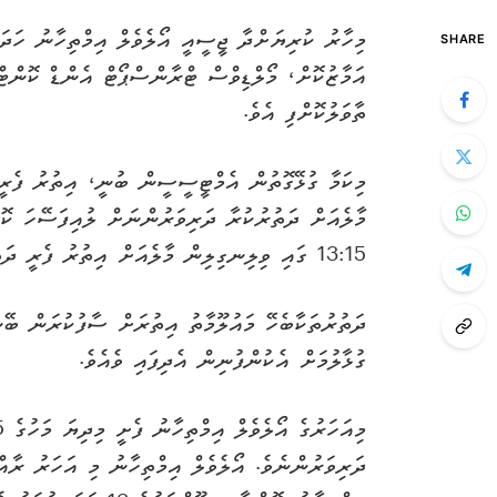
މިހާރު ކުރިޔަށްދާ ޖީސީއީ އޯލެވެލް އިމްތިހާނު ހަދ
SHARE
އަމާޒުކޮށް، މޯލްޑިވްސް ޓްރާންސްޕޯޓް އެންޑް ކޮންޓ
ތާވަލުކޮށްފި އެވެ.
މިކަމާ ގުޅޭގޮތުން އެމްޓީސީސީން ބުނީ، އިތުރު ފެރީއ
މާލެއަށް ދަތުރުކުރާ ދަރިވަރުންނަށް ލުއިފަސޭހަ ކޮށ
13:15 ގައި ވިލިނގިލިން މާލެއަށް އިތުރު ފެރީ ދަތުރެއް ތާވަލް ކޮށްފައިވާ ކަމަށް އެމްޓީސީސީން ބުނެއެވެ.
ގުޅާލުމަށް އެކުންފުނިން އެދިފައި ވެއެވެ.