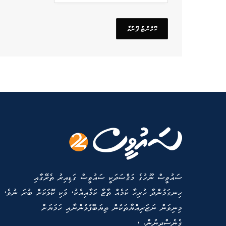
ސައުވީސް ނޫހުގެ މަޤްސަދަކީ ސައުވީސް ގަޑިއިރު ތެރޭގާއި
ހިނގަމުންދާ ހުރިހާ ކަމެއް ތާޒާ ކަމާއިއެކު، ވަކި ކޮޅަކަށް ބުރަ ނުވެ،
މިނިވަން ނަޒަރިއްޔާތަކުން ތިޔަބޭފުޅުންނާއި ހަމަޔަށް
ގެނެސްދިނުން. ،