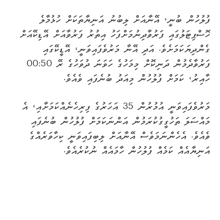
ފުލުހުން ބުނީ، އޭނާއަށް ލިބުނު އަނިޔާތަކަށް ހުޅުމާލެ
ހޮސްޕިޓަލުގައި ފަރުވާދިނުމަށްފަހު އިތުރު ފަރުވާއަށް އޭޑިކޭއަށް
ގެންދިޔަކަމަށެވެ. އަދި އޭނާ މަރުވެފައިވަނީ، އޭޑީކޭގައި
ފަރުވާދެމުން ދަނިކޮށް މިމަހުގެ ހަވަނަ ދުވަހުގެ ރޭ 00:50
ހާއިރު، ކަމަށް ފުލުހުން މިއަދު ބުނެފައި ވެއެވެ.
މަރުވެފައިވަނީ އުމުރުން 35 އަހަރުގެ ފިރިހެނެއްކަމަށާއި، އެ
މައްސަލަ ތަހުގީގުކުރަމުން އަންނަކަމަށް ފުލުހުން ބުނެފައި
ވެއެވެ. އެހެންނަމަވެސް އޭނާއަށް ލިބިފައިވަނީ ކިހާވަރެއްގެ
އަނިޔާއެއް ކަމެއް ފުލުހުން ހާމައެއް ނުކުރެއެވެ.