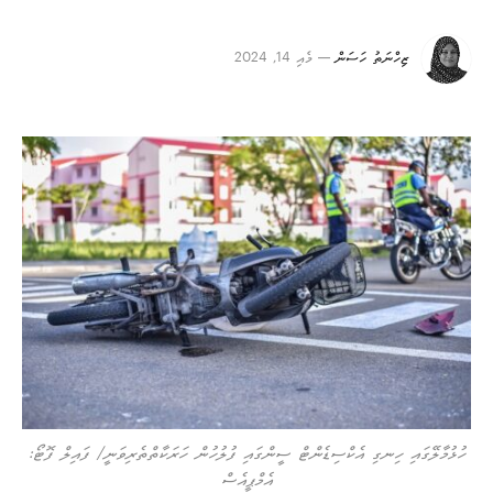
ޒިހްނަތު ހަސަން
މެއި 14, 2024
ހުޅުމާލޭގައި ހިނގި އެކްސިޑެންޓް ސީންގައި ފުލުހުން ހަރަކާތްތެރިވަނީ/ ފައިލް ފޮޓޯ:
އެމްޕީއެސް