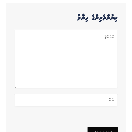
ކިޔުންތެރިންގެ ހިޔާލު