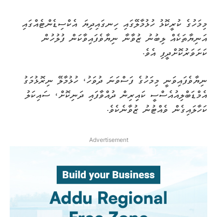
މިމަހުގެ ކުރީކޮޅު ހުޅުމާލޭގައި ހިނގައިދިޔަ އެކްސިޑެންޓެއްގައި
އަނިޔާތަކެއް ލިބުނު ޒުވާނާ ނިޔާވެފައިވާކަން ފުލުހުން
ކަށަވަރުކޮށްދީފި އެވެ.
ނިޔާވެފައިވަނީ މިމަހުގެ ފަސްވަނަ ދުވަހު، ހުޅުމާލޭ ނިރޮޅުމަގު
އެމްޑަބްލިއުއެސްސީ ކައިިރިން ދުއްވާފައި ދަނިކޮށް، ސައިކަލު
ކަހާލައިގެން ވެއްޓުނު ޒުވާނެކެވެ.
Advertisement