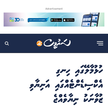
Advertisement
ހުޅުމާލޭގައި ހިނގި
އެކްސިޑެންޓެއްގައި އަނިޔާވި
ޒުވާނަކު ނިޔާވެއްޖެ