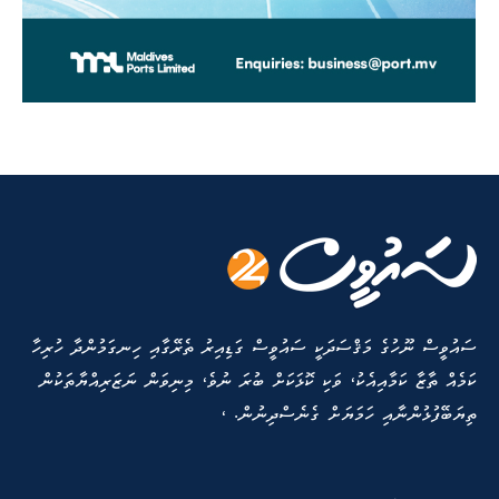
ސައުވީސް ނޫހުގެ މަޤްސަދަކީ ސައުވީސް ގަޑިއިރު ތެރޭގާއި ހިނގަމުންދާ ހުރިހާ
ކަމެއް ތާޒާ ކަމާއިއެކު، ވަކި ކޮޅަކަށް ބުރަ ނުވެ، މިނިވަން ނަޒަރިއްޔާތަކުން
ތިޔަބޭފުޅުންނާއި ހަމަޔަށް ގެނެސްދިނުން. ،