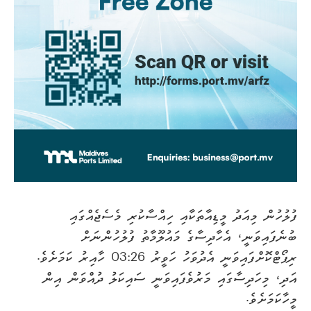
ފުލުހުން މިއަދު މީޑިއާތަކާއި ހިއްސާކުރި މެސެޖެއްގައި
ބުނެފައިވަނީ، އެހާދިސާގެ މައުލޫމާތު ފުލުހުންނަށް
ރިޕޯޓްކޮށްފައިވަނީ އެދުވަހު ހަވީރު 03:26 ހާއިރު ކަމަށެވެ.
އަދި، މިހަދިސާގައި މަރުވެފައިވަނީ ސައިކަލު ދުއްވަން އިން
މީހާކަމަށެވެ.