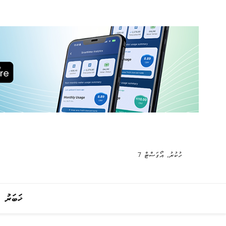
ހުކުރު, އޯގަސްޓް 7
ޚަބަރު