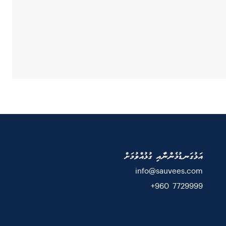
އަޅުގަނޑުމެންނާއި ގުޅުއްވުމަށް
info@sauvees.com
7729999 960+