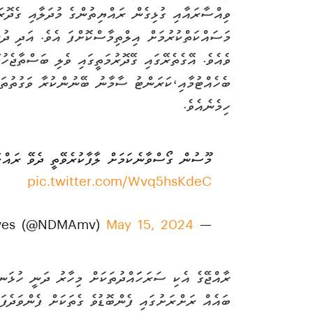
ވިއްސާރައާއި ގުޅިގެން ރައްޔިތުންގެ މުދަލާއި ގެދޮރަ
މަސައްކަތްކުރުމަށް އިލްތިމާސްކޮށްފަ އެވެ. އަދި ދުރ
ވެއެވެ. އޭގެތެރޭގައި ގޭދޮރުމަތީގައި ވެލި ބަސްތާޖެހ
ބެހެއްޓުމާއި،ކަރަންޓު ސާމާނު ބޭނުންކުރާ ވަގުތުތަ
ހިމެނެއެވެ.
މޫސުން ގޯސްވާނެކަމަށް ލާފާކުރެވޭތީ ދެވޭ ރައްކ
pic.twitter.com/Wvq5hsKdeC
May 15, 2024
— NDMA Maldives (@NDMAmv)
ރާއްޖޭގެ އެކި ސަރަހަައްދުތަކަށް މިހާރު ދަނީ ހުޅަނ
ބައެއް ރަށްރަށުގައި ފެންބޮޑުވެ ގެތަކަށް ފެންވަދެފަ