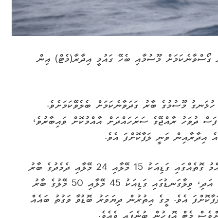
ގޯސްވާނެކަމަށް މޫސުމާއި ބެހޭ ގައުމީ އިދާރާ(މެޓް) އިން
ުޅަނގު މޫސުމުގެ ބާރު ގަދަވާނެކަމަށް ބެލެވޭކަމަށެވެ.
ަސް ދުވަހު ރާއްޖޭގެ ސަރަހައްދަށް އާއްމުކޮށް ވައިބާރުވެ،
 އިދާރާއިން ވަނީ ލަފާކޮށްފަ އެވެ.
މެޓް އޮފީހުން ބުނީ، ކުރިޔަށް އޮތް ފަސްދުވަހު އާއްމު ގޮތެއްގައި ގަޑިއަކު 15 މޭލާއި 24 މޭލާއި ދެމެދުގެ ބާރު
މިނުގައި ވައި ގަދަވާނެ ކަމަށް ލަފާ ކުރެވޭ ކަމަށެވެ. އަދި، ވިލާގަނޑުގައި ގަޑިއަކު 45 މޭލާއި 50 މޭލުގެ ބާރު
ާކޮށްފަ އެވެ. މީގެ އިތުރުން ދިޔަވަރު ބޮޑުވާ ވަގުތު ބައެއް
ްވެސް މެޓް އޮފީހުން ބުނެފައި ވެއެވެ.