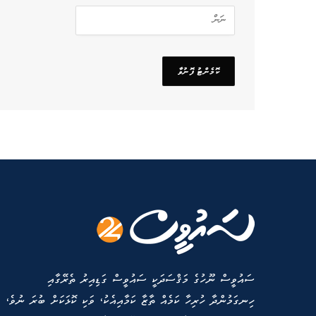
ސައުވީސް ނޫހުގެ މަޤްސަދަކީ ސައުވީސް ގަޑިއިރު ތެރޭގާއި
ހިނގަމުންދާ ހުރިހާ ކަމެއް ތާޒާ ކަމާއިއެކު، ވަކި ކޮޅަކަށް ބުރަ ނުވެ،