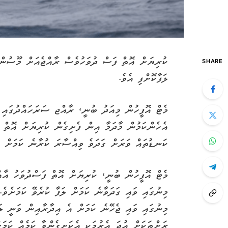
ކުރިޔަށް އޮތް ފަސް ދުވަހުވެސް ރާއްޖެއަށް މޫސުން 
SHARE
ލަފާކޮށްފި އެވެ.
މެޓް އޮފީހުން މިއަދު ބުނީ، ރާއްޖ ސަރަހައްދުގައި ހ
އެހެންކަމުން މާދަމާ އިން ފެށިގެން ކުރިޔަށް އޮތް ފ
ކަނޑުތައް ވަރަށް ގަދަވެ ވިއްސާރަ ކުރާނެ ކަމަށް އެ
މިނުގައި ވައި ޖެހޭނެ ކަމަށް އެ އިދާރާއިން ވަނީ ލަފ
ރަށްތަކަށް އުދަ އެރުމަކީ އެކަށީގެންވާ ކަމެއް ކަމަށ