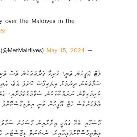
y over the Maldives in the
K6f
May 15, 2024
— Maldives Meteorology (@MetMaldives)
މެޓް އޮފީހުން ވަނީ، ހުރިހާ ފަރާތްތަކުން ވެސް ވަކ
ސަމާލުކަން ދިނުމަށް އިލްތިމާސް ކޮށްފަ އެވެ. އަދި
ކުރިމަތިވާނެ ނުރައްކާތަކުން ސަލާމަތްވުމަށާއި، ގެއް
އެޅުމަށްވެސް މެޓް އޮފީހުން ވަނީ އިލްތިމާސްކޮށްފަ އ
މޫސުމާއި ބެހޭ ގައުމީ އިދާރާއިން މޫސުމަށް ސަމާލުކަނ
އިލްތިމާސްކޮށްފައިވާއިރު، ނެޝަނަލް ޑިޒާސްޓަރ މެނ