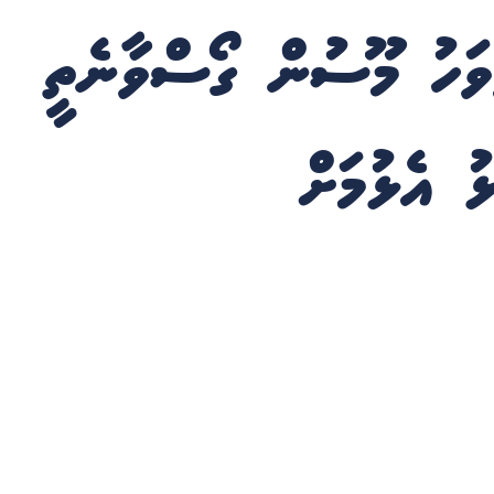
ވަހު މޫސުން ގޯސްވާނެތީ
ޅު އެޅުމަށް