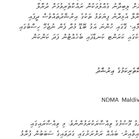
ށް ލިބިދާނެ ގެއްލުމަކުން ރައްކާތެރިވުމަށް ދުރާލާ
ާލާ އެޅިދާނެ ފިޔަވަޅު ތަކުގެ އިރުޝާދުތައްވެސް ދީފައި
ުމާއި، ގޭގައި ހުންނަ އަގު ބޮޑޫ މުދާ ފެން ނުޖެހޭ ހިސާބުގައި
ކުގައި ކަރަންޓ ކަނޑާފައި ބެހެއްޓުން ފަދަ ކަންކަން
ާތެރިކަމުގެ ޢިރުޝާދު
ގު މޫސުމުގެ ވިއްސާރަކުރަމުންނެވެ. މި ވިއްސާރައިގައި
އިވާއިރު، ބައެއް ރަށްރަށުގައި ގަދަވައިގެ ސަބަބުން ފުރާޅު