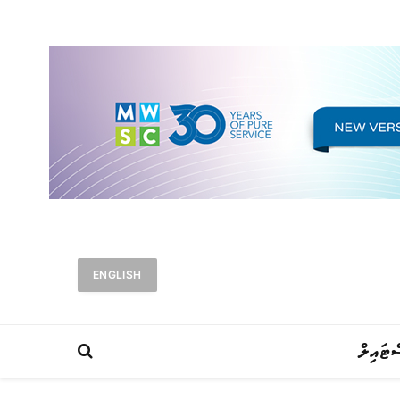
ENGLISH
ްޓައިލް