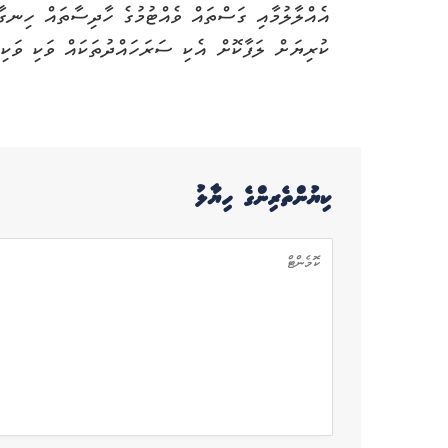
އެއްލާލުމާއި ގަސްތައް ވެއްޓުމުގެ ހާދިސާތައް ހިނގާ
ކުރިޔަށް ލަފާކޮށް އެކި ސަރަހައްދުތަކައް ވަކި ވަކި
ކިޔުންތެރިންގެ ހިޔާލު