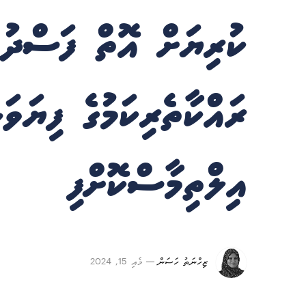
ކުރިޔަށް އޮތް ފަސްދު
ރައްކާތެރިކަމުގެ ފިޔަވަ
އިލްތިމާސްކޮށްފި
ޒިހްނަތު ހަސަން
މެއި 15, 2024