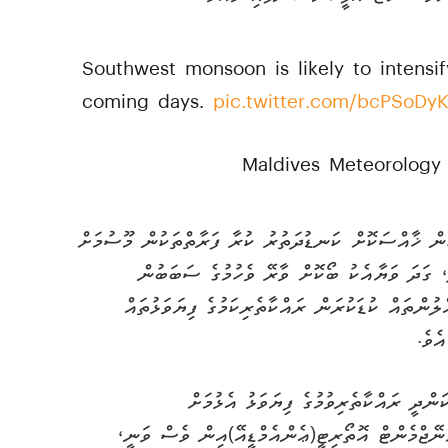
Southwest monsoon is likely to intensif
coming days.
pic.twitter.com/bcPSoDy
ިން ޚާއްސަކޮށް ކަނޑުދަތުރު ކުރާ ފަރާތްތަކުން މޫސުމަށް
، ގަދަ ވަޔާއެކު ބޯކޮށް ވާރޭ ވެހުމުގެ ސަބަބުން
ލުންތައް ކުޑަކުރަން ރައްކާތެރިކަމުގެ ފިޔަވަޅުތައް
ެވެ.
ްދީ ރައްކާތެރިވުމުގެ ފިޔަވަޅު އެޅުމަށް
ޭޖްމެންޓް އޮތޯރިޓީ(ޢެންއެމްޑީއޭ)އިން ވެސް ވަނީ،