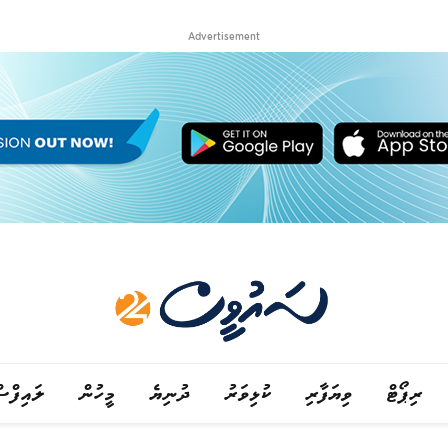
Advertisement
ރިޕޯޓް
ވިޔަފާރި
ކުޅިވަރު
ދުނިޔެ
މީހުން
ލައިފްސ