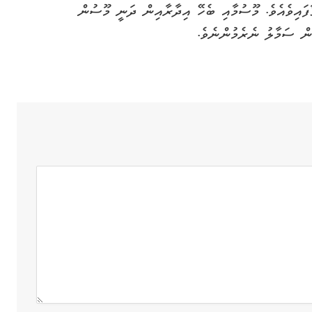
ފައިވެއެވެ. މޫސުމާއި ބެހޭ އިދާރާއިން ދަނީ މޫސުން
ން ސަމާލު ނެރެމުންނެވެ.