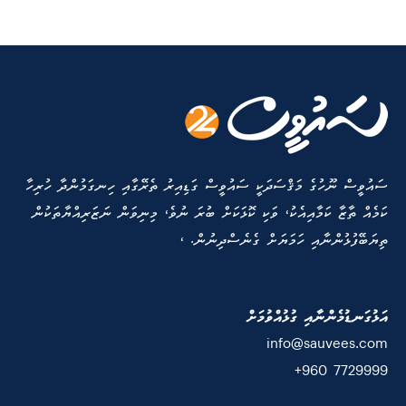
ސައުވީސް ނޫހުގެ މަޤްސަދަކީ ސައުވީސް ގަޑިއިރު ތެރޭގާއި ހިނގަމުންދާ ހުރިހާ
ކަމެއް ތާޒާ ކަމާއިއެކު، ވަކި ކޮޅަކަށް ބުރަ ނުވެ، މިނިވަން ނަޒަރިއްޔާތަކުން
ތިޔަބޭފުޅުންނާއި ހަމަޔަށް ގެނެސްދިނުން. ،
އަޅުގަނޑުމެންނާއި ގުޅުއްވުމަށް
info@sauvees.com
7729999 960+