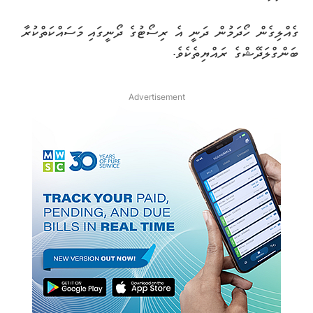
ގެއްލިގެން ހޯދަމުން ދަނީ އެ ރިސޯޓުގެ ދޯނީގައި މަސައްކަތްކުރާ
ބަންގްލަދޭޝްގެ ރައްޔިތެކެވެ.
Advertisement