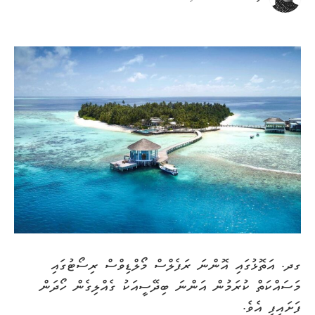
ގދ. އަތޮޅުގައި އޮންނަ ރަފެލްސް މޯލްޑިވްސް ރިސޯޓުގައި
މަސައްކަތް ކުރަމުން އަންނަ ބިދޭސީއަކު ގެއްލިގެން ހޯދަން
ފަށައިފި އެވެ.