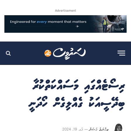
Advertisement
ރިސޯޓެއްގައި މަސައްކަތްކުރާ
ބިދޭސީއަކު ގެއްލިގެން ހޯދަނީ
ޒިހްނަތު ހަސަން
މެއި 19, 2024