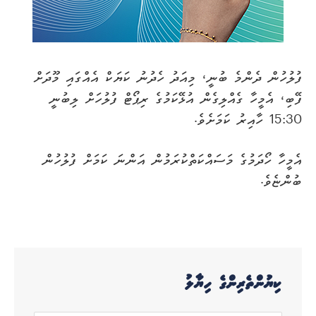
ފުލުހުން ދެންމެ ބުނީ، މިއަދު ހެދުނު ކަޔަކް އެއްގައި މޫދަށް
ފޭބި، އެމީހާ ގެއްލިގެން އުޅޭކަމުގެ ރިޕޯޓް ފުލުހަށް ލިބުނީ
15:30 ހާއިރު ކަމަށެވެ.
އެމީހާ ހޯދަމުގެ މަސައްކަތްކުރަމުން އަންނަ ކަމަށް ފުލުހުން
ބުންޏެވެ.
ކިޔުންތެރިންގެ ހިޔާލު