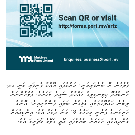
ފުލުހުން ރޭ ބުނެފައިވަނީ، މަރުވެފައި އޮއްވާ ފެނިފައި ވަނީ ގދ.
ހޯނޑެއްދޫ ވިލިނގިލީގެ ހައްމާދު ސައީދު ކަމަށެވެ. ފުލުހުންނަށް
ލިބުނު މައުލޫމާތަކާއި ގުޅިގެން ބަލައި ފާސްކުރިއިރު، އޭނާގެ
ހަށިގަނޑު ފެނުނީ މިމަހުގެ 13 ވަނަ ދުވަހު އެވެ. އިންޑިއާއަށް
ގެންދިއުމާއި ހަމަޔަށް ބާއްވާފައި އޮތީ ގަލޮޅު މޯޗަރީގަ އެވެ.