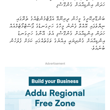
ހަދަން އިންޑިއާއަށް ގެންގޮސްފި
ބަންޑޭރިކޮށީގެ މީހުން ދިިރިނޫޅޭ އެޕާޓްމެންޓެއްގެ ތެރޭގައި
ނިޔާވެފައި އޮއްވާ ފެނުނު މީހާގެ ހަށިގަނޑުގެ ޕޯސްޓްމޯޓެމްއެއް
ހަދަން އިންޑިއާއަށް ގެންގޮސްފި އެވެ. އޭނާގެ ހަށިގަނޑު
އިންޑިއާއަށް ގެންދިޔައީ އިއްޔެގެ ވަގުތެއްގައި ކަމަށް ފުލުހުން
ބުނެއެވެ.
Advertisement