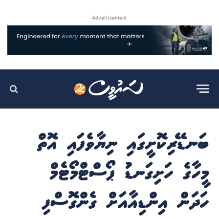
Advertisement
ބަނޑޭރިކޮށީގައި ނިޔާވެފައި އޮތް
މީހާގެ ހަށިގަނޑު ޕޯސްޓްމޯޓެމް
ހަދަން އިންޑިއާއަށް ގެންގޮސްފި