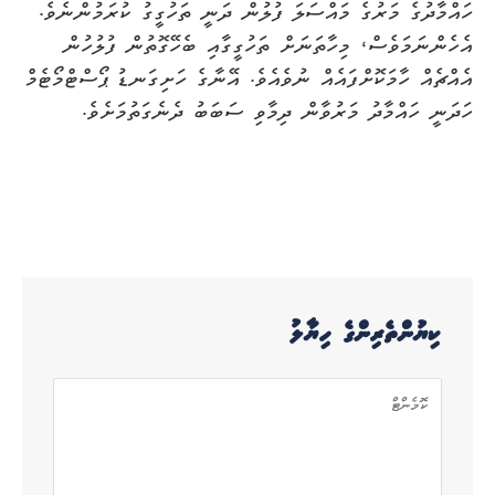
ހައްމާދުގެ މަރުގެ މައްސަލަ ފުލުން ދަނީ ތަހުގީގު ކުރަމުންނެވެ.
އެހެންނަމަވެސް، މިހާތަނަށް ތަހުގީގާއި ބެހޭގޮތުން ފުލުހުން
އެއްޗެއް ހާމަކޮށްފައެއް ނުވެއެވެ. އޭނާގެ ހަށިގަނޑު ޕޯސްޓްމޯޓެމް
ހަދަނީ ހައްމާދު މަރުވާން ދިމާވި ސަބަބު ދެނެގަތުމަށެވެ.
ކިޔުންތެރިންގެ ހިޔާލު