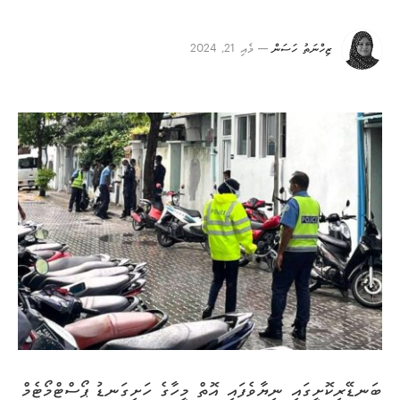
ޒިހްނަތު ހަސަން
މެއި 21, 2024
ބަނޑޭރިކޮށީގައި ނިޔާވެފައި އޮތް މީހާގެ ހަށިގަނޑު ޕޯސްޓްމޯޓެމް