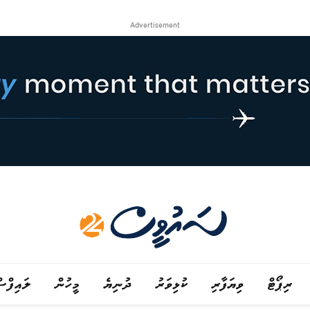
Advertisement
ރިޕޯޓް
ވިޔަފާރި
ކުޅިވަރު
ދުނިޔެ
މީހުން
ލައިފްސ