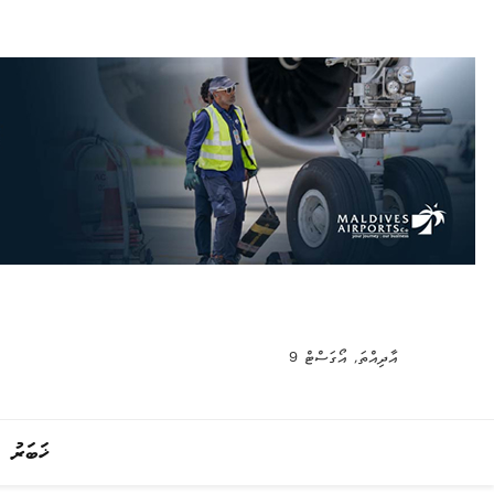
އާދިއްތަ, އޯގަސްޓް 9
ޚަބަރު