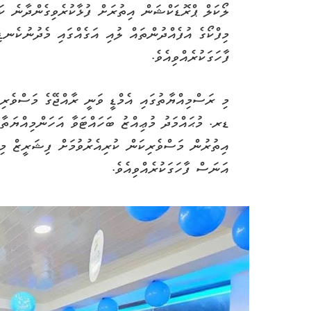
ލޯކަލް ޕްރޮޑަކްޝަން އިތުރަށް ފުޅާކުރެވިގެންދާނެ ކ
މިފްކޯގެ އުފެއްދުންތައް ލުއި އަގެއްގައި މެދުނުކެނ
ފާހަގަކުރެއްވިއެވެ.
މި ރަސްމިއްޔާތުގައި އެމްޑީ ވަނީ ރާއްޖޭގެ މަސްވެރި
ޑރ. މުޙައްމަދު މުޢިއްޒު ބަހައްޓަވާ އަހަންމިއްޔަތާއ
އިތުރުން މަސްވެރިކަން ކުރިއެރުވުމަށް ފިޝަރީޒް މި
އަނަސް ފާހަގަކުރެއްވިއެވެ.