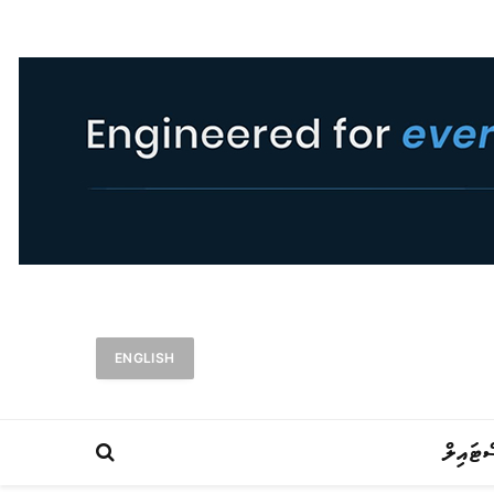
ENGLISH
ްޓައިލް