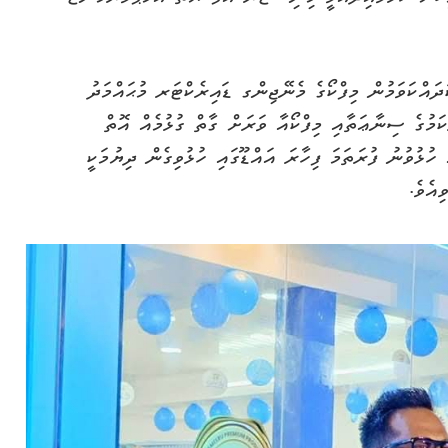
ދައްކަވަމުން މިފްކޯގެ މެނޭޖިންގ ޑައިރެކްޓަރ މުޙައްމަދު
ަމުގެ ސިނާޢަތާއި މިފްކޯއާ ވަރަށް ގާތް ގުޅުމެއް އޮތް
ުޅުވުނު ފުރަތަމަ ފިހާރަ އައްޑޫގައި ހުޅުވިގެން ދިޔުމަކީ
އެވެ.