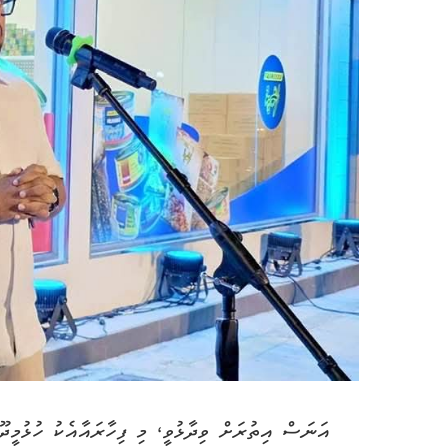
އަނަސް އިތުރަށް ވިދާޅުވީ، މި ފިހާރައާއެކު ހުޅުމީދޫ