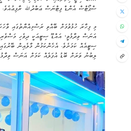
ސްޕޯޓްސް އެންޑް ފިޓްނަސް ޢަބްދުﷲ ރާފިޢުއެވެ.
މި ފިހާރަ ހުޅުވުމަށް ބޭއްވި ރަސްމިއްޔާތުގައި ވާހަކަ
އަނަސް ވިދާޅުވީ، އައްޑޫ ސިޓީއަކީ ދިވެހި މަސްވެރިކ
ސިޓީއެއް ކަމަށެވެ. އެހެންކަމުން މާލެއިން ބޭރުގައި ހ
ލިބުނު ވަރަށް ބޮޑު އުފަލެއް ކަމަށް އަނަސް ވިދާޅުވި