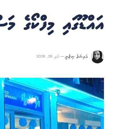
އައްޑޫގައި މިފްކޯގެ މަސް
އައިޝަތު ޝިޒްނީ
މެއި 26, 2026