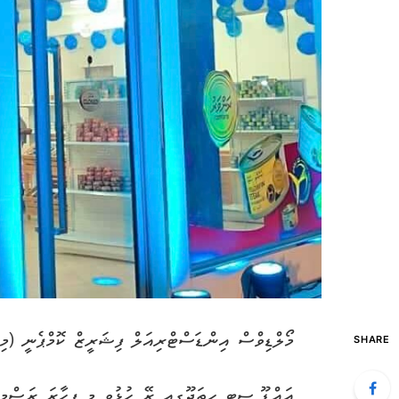
މޯލްޑިވްސް އިންޑަސްޓްރިއަލް ފިޝަރީޒް ކޮމްޕެނީ (މިފ
SHARE
އައްޑޫ ސިޓީ ހިތަދޫގއި ރޭ ހުޅުވި މި ފިހާރަ ރަސްމީ