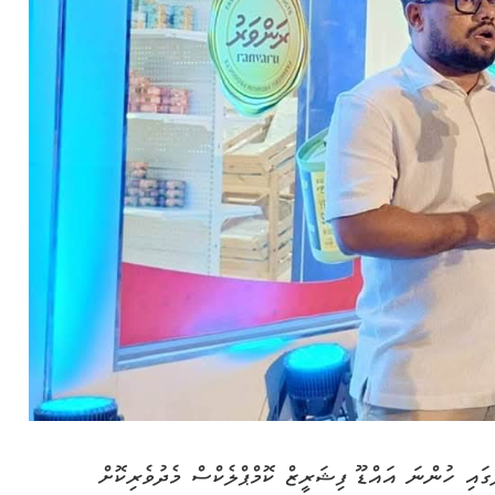
ގައި ހުންނަ އައްޑޫ ފިޝަރީޒް ކޮމްޕްލެކްސް މެދުވެރިކޮށް