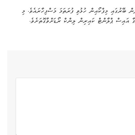
ން ބޭރުގައި މިފްކޯއިން ހުޅުވި ފުރަތަމަ މަސްފިހާރައެވެ. މި
ގާ އައިސް ޕްލާންޓް ކައިރިން ލިންކް ރޯޑަށްވާގޮތަށެވެ.