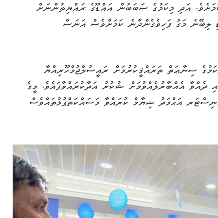
ަމަށެވެ. އަދި މިކަމުގެ ސަބަބުން އައްޑޫގެ ރައްޔިތުންނަށް
ޑި ލިބޭނެ މަގު ފަހިވެގެންދާނެ ކަމަށްވެސް އަނަސް
ކަމުގެ ސިނާޢަތް ތަރައްޤީކުރުމަށް ރައީސުލްޖުމްހޫރިއްޔާ
ި ދެއްވާ އެއްބާރުލެއްވުމަށް ޝުކުރު އަދާކުރައްވާފައެވެ. މީގެ
ނިސްޓަރ އަޙްމަދު ޝިޔާމް ކުރައްވާ މަސައްކަތްޕުޅުތައްވެސް