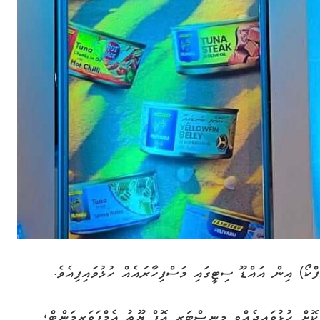
ްކޯ) އިން އައްޑޫ ސިޓީގައި މަސްފިހާރައެއް ހުޅުވައިފިއެވެ.
ކޮށް ހުޅުވައިދެއްވީ މިނިސްޓަރ އޮފް ޔޫތު އެމްޕަވަރމަންޓް،