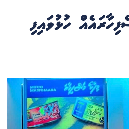
ފިހާރައެއް ހުޅުވައިފި