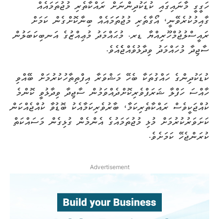
ހަގީގީ މާނައިގައި ކުޑަކުދިންނަށް ރައްކާތެރި މުޖުތަމައެއް
ގާއިމުކުރެވޭނީ، އޯގާތެރި މުޖުތަަމައެއް ބިނާކޮށްގެން ކަމަށް
ރައީސްލުޖުމްހޫރިއްޔާ ޑރ. މުޙައްމަދު މުޢިއްޒުގެ އަނބިކަބަލުން
ސާޖިދާ މުހައްމަދު ވިދާޅުވެއްޖެެއެވެ.
ކުޑަކުދިންގެ ހައްގުތަކާ ބެހޭ މަޝްވަރާ އިފްތިތާހުކުރުމަށް ބޭއްވި
ހާއްސަ ހަފްލާ ޝަރަފްވެރިކޮށްދެއްވަމުން ސާޖިދާ ވިދާޅުވީ ކޮންމެ
ކުއްޖަކީވެސް ރައްކާތެރިކަމާ، ބާރުވެރިކަމާއެކު ބޮޑުވާ ކުއްޖެއްކަން
ކަށަވަރުކުރުމަށް މުޅި މުޖުތަމައުގެ އެންމެން ގުޅިގެން މަސައްކަތް
ކުރަންޖެހޭ ކަމަށެވެ.
Advertisement