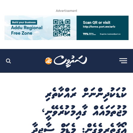
Advertisement
ކުޑަކުދިންނަށް ރައްކާތެރި
މުޖުތަމައެއް ގާއިމުކުރެވޭނީ،
އޯގާތެރިވެގެން: މެޑަމް ސާޖިދާ