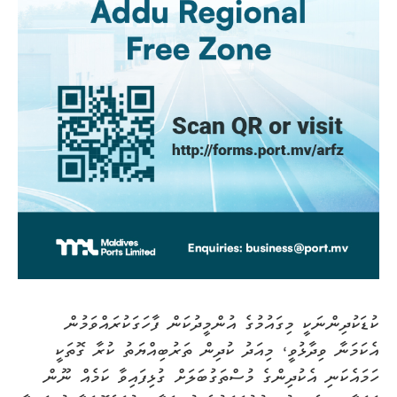
ކުޑަކުދިންނަކީ މިގައުމުގެ އުންމީދުކަން ފާހަގަކުރައްވަމުން
އެކަމަނާ ވިދާޅުވީ، މިއަދު ކުދިން ތަރުބިއްޔަތު ކުރާ ގޮތަކީ
ހަމައެކަނި އެކުދިންގެ މުސްތަގުބަލަށް ގުޅިފައިވާ ކަމެއް ނޫން