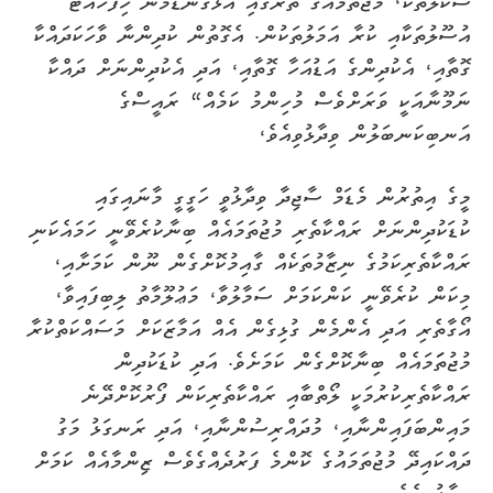
ސުކޫލުތަކާ، މުޖުތަމައުގެ ތެރޭގައި އަޅުގަނޑުމެން ހިފަހައްޓާ
އުސޫލުތަކާއި ކުރާ އަމަލުތަކުން. އެގޮތުން ކުދިންނާ ވާހަކަދައްކާ
ގޮތާއި، އެކުދިންގެ އަޑުއަހާ ގޮތާއި، އަދި އެކުދިންނަށް ދައްކާ
ނަމޫނާއަކީ ވަރަށްވެސް މުހިންމު ކަމެއް“ ރައީސްގެ
އަނބިކަނބަލުން ވިދާޅުވިއެވެ،
މީގެ އިތުރުން މެޑަމް ސާޖިދާ ވިދާޅުވީ ހަގީގީ މާނައިގައި
ކުޑަކުދިންނަށް ރައްކާތެރި މުޖުތަމައެއް ބިނާކުރެވޭނީ ހަމައެކަނި
ރައްކާތެރިކަމުގެ ނިޒާމުތަކެއް ގާއިމުކޮށްގެން ނޫން ކަމަށާއި،
މިކަން ކުރެވޭނީ ކަންކަމަށް ސަމާލުވާ، މަޢުލޫމާތު ލިބިފައިވާ،
އޯގާތެރި އަދި އެންމެން ގުޅިގެން އެއް އަމާޒަކަށް މަސައްކަތްކުރާ
މުޖުތަަމައެއް ބިނާކޮށްގެން ކަމަށެވެ. އަދި ކުޑަކުދިން
ރައްކާތެރިކުރުމަކީ ލޯތްބާއި ރައްކާތެރިކަން ފޯރުކޮށްދޭނެ
މައިންބަފައިންނާއި، މުދައްރިސުންނާއި، އަދި ރަނގަޅު މަގު
ދައްކައިދޭ މުޖުތަމައުގެ ކޮންމެ ފަރުދެއްގެވެސް ޒިންމާއެއް ކަމަށް