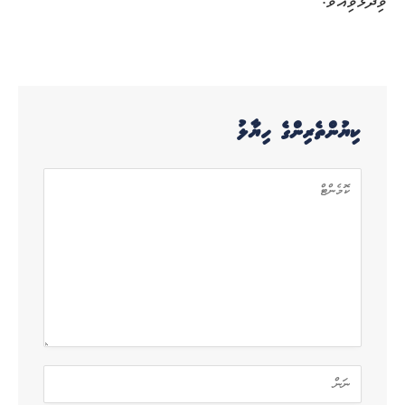
ވިދާޅުވިއެވެ.
ކިޔުންތެރިންގެ ހިޔާލު