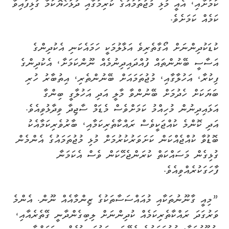
ކަމަށާއި، އެއީ މުޅި މުޖުތަމައުގެ ކުރިމަގާއި ދުޅަހެޔޮކަމާ ގުޅިފައިވާ
ކަމެއް ކަމަށެވެ.
ކުޑަކުދިންނަށް އޯގާތެރިވެ އަޅާލުމަކީ ހަމައެކަނި އެކުދިންގެ
އަސާސީ ބޭނުންތައް ފުއްދައިދިނުމެއް ނޫންކަމަށާ، އެކުދިންގެ
ފިކުރާ، އަހުލާގާއި، މުޖުތަމައަށް ބޭނުންތެރި، އިތުބާރު ހުރި
ބަޔަކަށް ހެދުމަށް ބޭނުންވާ މާލީ އަދި އަހުލާގީ ބިންގާ
އަޅައިދިނުން މުހިއްމު ކަމަށްވެސް މެޑަމް ސާޖިދާ ވިދާޅުވިއެވެ.
އަދި ކޮންމެ ކުއްޖަކީވެސް ރައްކާތެރިކަމާއި، ބާރުވެރިކަމާއެކު
ބޮޑުވާ ކުއްޖެއްކަން ކަށަވަރުކުރުމަށް މުޅި މުޖުތަމައުގެ އެންމެން
ގުޅިގެން މަސައްކަތް ކުރަންޖެހޭކަން ވެސް އެކަމަނާ
ފާހަގަކުރެއްވިއެވެ.
”މިއީ ގާނޫނުތަކާއި މުއައްސަސާތަކުގެ ޒިންމާއެއް ނޫން. އެންމެ
ވަރުގަދަ ރައްކާތެރިކަމެއް ކުދިންނަށް ލިބިގެންދާނީ ގޭތެރެއާއި،