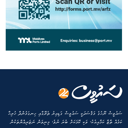
ސައުވީސް ނޫހުގެ މަޤްސަދަކީ ސައުވީސް ގަޑިއިރު ތެރޭގާއި ހިނގަމުންދާ ހުރިހާ
ކަމެއް ތާޒާ ކަމާއިއެކު، ވަކި ކޮޅަކަށް ބުރަ ނުވެ، މިނިވަން ނަޒަރިއްޔާތަކުން