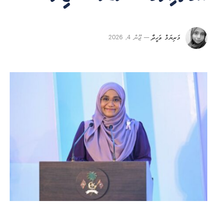
މަރިޔަމް ވަހީދާ
ޖޫން 4, 2026