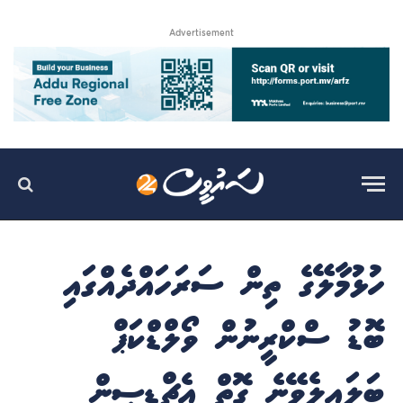
Advertisement
ހުޅުމާލޭގެ ތިން ސަރަހައްދެއްގައި
ބޮޑު ސްކްރީނުން ވޯލްޑްކަޕް
ބަލައިލެވޭނެ ގޮތް އެޗްޑީސީން