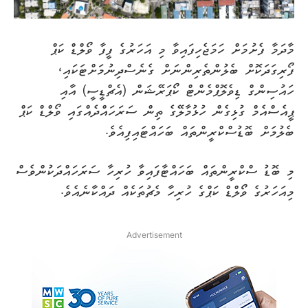
މާދަމާ ފެށުމަށް ހަމަޖެހިފައިވާ މި އަހަރުގެ ފީފާ ވޯލްޑް ކަޕް
ފޯރިގަދަކޮށް ބެލުންތެރިންނަށް ގެނެސްދިނުމަށްޓަކައި،
ހައުސިންގް ޑިވެލޮޕްމެންޓް ކޯޕަރޭޝަން (އެޗްޑީސީ) އާއި
ޕީއެސްއެމް ގުޅިގެން ހުޅުމާލޭގެ ތިން ސަރަހައްދެއްގައި ވޯލްޑް ކަޕް
ބެލުމަށް ބޮޑުސްކްރީންތައް ބަހައްޓައިފިއެވެ.
މި ބޮޑު ސްކްރީންތައް ބަހައްޓާފައިވާ ހުރިހާ ސަރަހައްދަކުންވެސް
މިއަހަރުގެ ވޯލްޑް ކަޕްގެ ހުރިހާ މެޗުތަކެއް ދައްކާނެއެވެ.
Advertisement