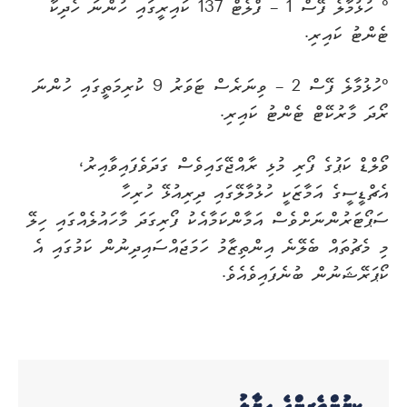
° ހުޅުމާލެ ފޭސް 1 – ފްލެޓް 137 ކައިރީގައި ހުންނަ ހެދިކާ
ޓެންޓު ކައިރި.
°ހުޅުމާލެ ފޭސް 2 – ވިނަރެސް ޓަވަރު 9 ކުރިމަތީގައި ހުންނަ
ރޯދަ މާރުކޭޓް ޓެންޓު ކައިރި.
ވޯލްޑް ކަޕުގެ ފޯރި މުޅި ރާއްޖޭގައިވެސް ގަދަވެފައިވާއިރު،
އެޗްޑީސީގެ އަމާޒަކީ ހުޅުމާލޭގައި ދިރިއުޅޭ ހުރިހާ
ސަޕޯޓަރުންނަށްވެސް އަމާންކަމާއެކު ފޯރިގަދަ މާހައުލެއްގައި ހިލޭ
މި މެޗުތައް ބެލޭނެ އިންތިޒާމު ހަމަޖައްސައިދިނުން ކަމުގައި އެ
ކޯޕަރޭޝަނުން ބުނެފައިވެއެވެ.
ކިޔުންތެރިންގެ ހިޔާލު