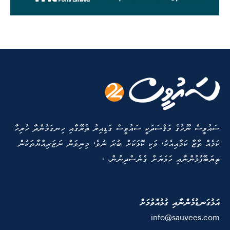
ސައުވީސް ނޫހުގެ މަޤްސަދަކީ ސައުވީސް ގަޑިއިރު ތެރޭގާއި ހިނގަމުންދާ ހުރިހާ
ކަމެއް ތާޒާ ކަމާއިއެކު، ވަކި ކޮޅަކަށް ބުރަ ނުވެ، މިނިވަން ނަޒަރިއްޔާތަކުން
ތިޔަބޭފުޅުންނާއި ހަމަޔަށް ގެނެސްދިނުން. ،
އަޅުގަނޑުމެންނާއި ގުޅުއްވުމަށް
info@sauvees.com