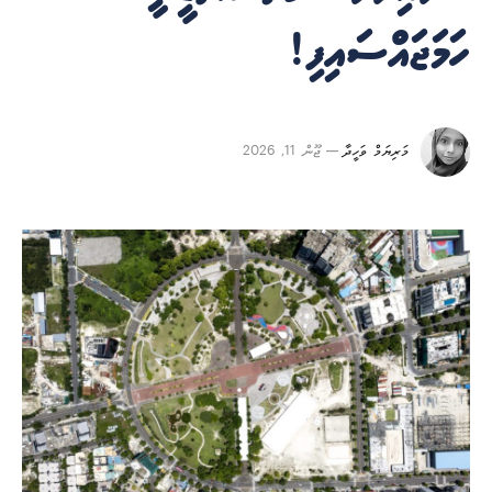
ހަމަޖައްސައިފި!
މަރިޔަމް ވަހީދާ
ޖޫން 11, 2026