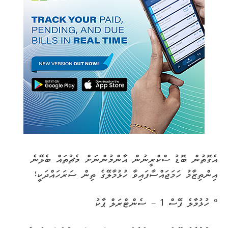
އެގޮތުން ބޮޑު ސްކްރީނުން އާންމުންނަށް މެޗުތައް ބެލޭނެ
އިންތިޒާމު ހަމަޖައްސާފައިވާ ހުޅުމާލޭގެ ތިން ސަރަހައްދަކީ؛
° ހުޅުމާލެ ފޭސް 1 – ސެންޓްރަލް ޕާކު