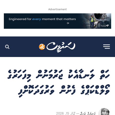
Advertisement
ހަތް ލަނޑާއެކު ޖަރުމަނުން މިފަހަރުގެ
ވޯލްޑްކަޕްގެ ފެށުން ވަރުގަދަކޮށްފި
މަރިޔަމް ވަހީދާ
ޖޫން 15, 2026