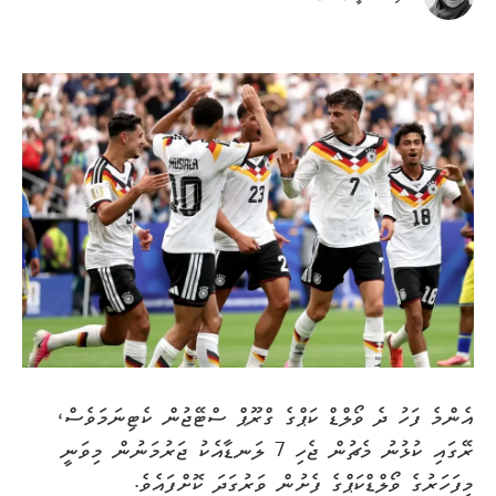
އެންމެ ފަހު ދެ ވޯލްޑް ކަޕްގެ ގްރޫޕް ސްޓޭޖުން ކެޓިނަމަވެސް،
ރޭގައި ކުޅުނު މެޗުން ޖެހި 7 ލަނޑާއެކު ޖަރުމަނުން މިވަނީ
މިފަހަރުގެ ވޯލްޑްކަޕްގެ ފެށުން ވަރުގަދަ ކޮށްފައެވެ.