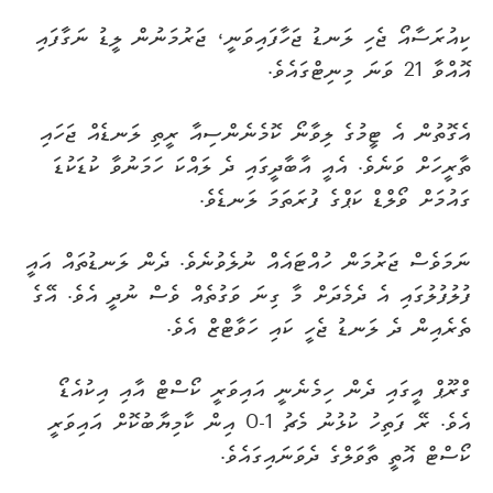
ކިއުރަސާއޯ ޖެހި ލަނޑު ޖަހާފައިވަނީ، ޖަރުމަނުން ލީޑު ނަގާފައި
އޮއްވާ 21 ވަނަ މިނިޓްގައެވެ.
އެގޮތުން އެ ޓީމުގެ ލިވާނޯ ކޮމެނެންސިއާ ރީތި ލަނޑެއް ޖަހައި
ތާރީހަށް ވަނެވެ. އެއީ އާބާދީގައި ދެ ލައްކަ ހަމަނުވާ ކުޑަކުޑަ
ގައުމަށް ވޯލްޑް ކަޕްގެ ފުރަތަމަ ލަނޑެވެ.
ނަމަވެސް ޖަރުމަން ހުއްޓައެއް ނުލެވުނެވެ. ދެން ލަނޑުތައް އައީ
ފުލުފުލުގައި އެ ދެމެދަށް މާ ގިނަ ވަގުތެއް ވެސް ނުދީ އެވެ. އޭގެ
ތެރެއިން ދެ ލަނޑު ޖެހީ ކައި ހަވާޓްޒް އެވެ.
ގްރޫޕް އީގައި ދެން ހިމެނެނީ އައިވަރީ ކޯސްޓް އާއި އިކުއެޑޯ
އެވެ. ރޭ ފަތިހު ކުޅުނު މެޗު 1-0 އިން ކާމިޔާބުކޮށް އައިވަރީ
ކޯސްޓް އޮތީ ތާވަލްގެ ދެވަނައިގައެވެ.