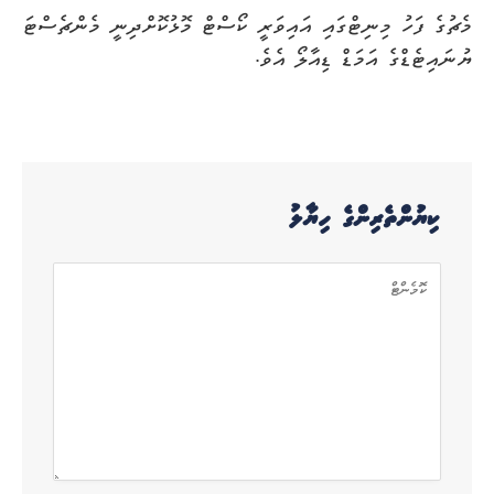
މެޗުގެ ފަހު މިނިޓްގައި އައިވަރީ ކޯސްޓް މޮޅުކޮށްދިނީ މެންޗެސްޓަ
ޔުނައިޓެޑްގެ އަމަޑް ޑިއާލޯ އެވެ.
ކިޔުންތެރިންގެ ހިޔާލު