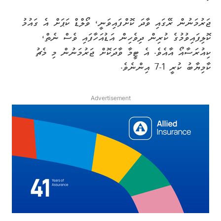
ޖަރުމަނުން ރޭގައި ވާދަ ކޮށްފައިވަނީ، ވޯލްޑް ކަޕަށް އެ ގައުމު
ކޮލިފައިވުމުގެ ކުރިން ދިވެހިން އަޑުއަހާފައި ވެސް ނެތް،
ކިއުރަސާއޯ އާއެވެ. އެ ޓީމާ ވާދަކޮށް ޖަރުމަނުން މި މެޗު
ކާމިޔާބު ކުރީ 1-7 އިންނެވެ.
Advertisement