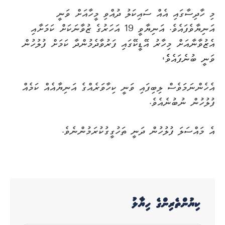
މި ހާދިސާގައި އެއް ސައިކަލު ދުއްވި މީހާއަށް ވަނީ
އަނިޔާވެފައެވެ. އަނިޔާވީ 19 އަހަރުގެ ޒުވާނަކަށް ކަމަށާއި
އެޒުވާނާއަށް މިހާރު އޭޑީކޭގައި ފަރުވާދެމުންދާ ކަމަށް ފުލުހުން
ވަނީ ބުނެފައެވެެ،
އެހެންނަމަވެސް ލިބިފައި ވަނީ ކިހާވަރެއްގެ އަނިޔާއެއް ކަމެއް
ފުލުހުން ނުބުނެއެވެ.
އެ މައްސަލަ ފުލުހުން ދަނީ ތަހުގީގުކުރަމުންނެވެ.
ކިޔުންތެރިންގެ ހިޔާލު