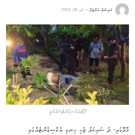
އައިޝަތު އަންޖަލް
މެއި 26, 2024
ފޮޓޯ:އެކްސިޑެންޓްސްއެމްވީ
މާލޭގައި، ދެ ސައިކަލު ޖެހި ހިނގި އެކްސިޑެންޓެއްގައި