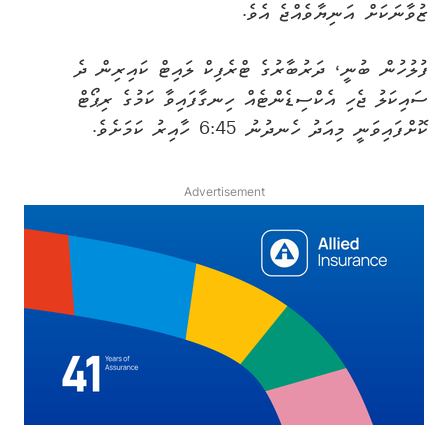
ޒުވާނަކަށް އަނިޔާވެއްޖެ އެވެ.
ފުލުހުން ބުނީ، ދަރުބާރުގެ ޓްރެފިކް ލައިޓް ކައިރިން ދެ
ސައިކަލު ޖެހި އެކްސިޑެންޓެއް ހިނގާފައިވާ ކަމުގެ ރިޕޯޓް
ކޮށްފައިވަނީ މިއަދު ހެނދުނު 6:45 ހާއިރު ކަމަށެވެ.
Advertisement