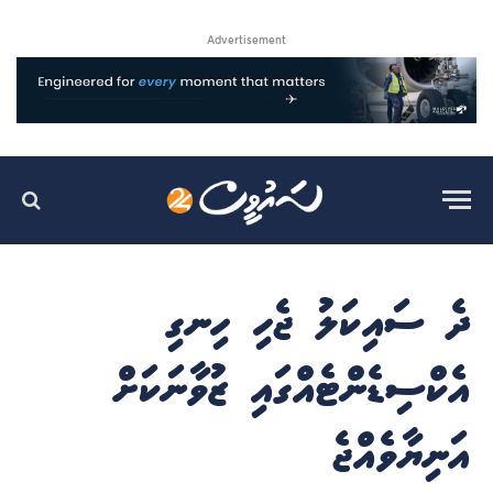
Advertisement
ދެ ސައިކަލު ޖެހި ހިނގި
އެކްސިޑެންޓެއްގައި ޒުވާނަކަށް
އަނިޔާވެއްޖެ