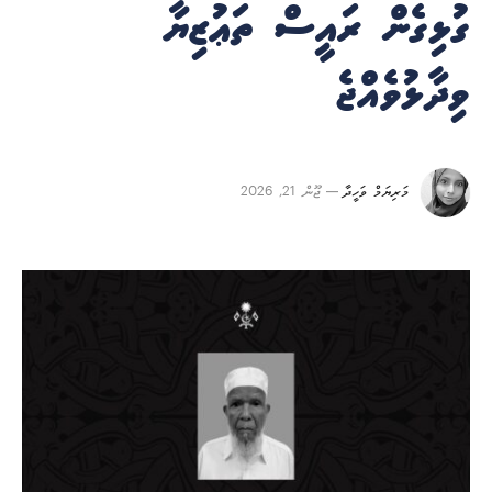
ގުޅިގެން ރައީސް ތަޢުޒިޔާ
ވިދާޅުވެއްޖެ
މަރިޔަމް ވަހީދާ
ޖޫން 21, 2026