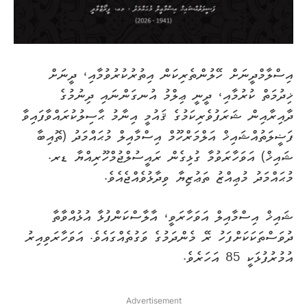
އިސްލާމްދީނަށް ހޭލުންތެރިކަން އިތުރުކުރުވުމާއި، ދީނަށް
ޚިދުމަތް ކުރުމާއި، ދީނީ ޢިލްމު އުނގަންނައި ދިނުމުގެ
ދާއިރާއިން ޝަރަފުވެރިކަމުގެ ޤައުމީ އިނާމު ޙާސިލުކުރައްވާފައިވާ
ފަޟީލަތުއްޝައިޚް އަލްމަރްހޫމް އިސްމާއިލް މުޙައްމަދު (ތޮއިބާ
ޝައިޚް) އަވަހާރަވުމާ ގުޅިގެން ރައީސުލްޖުމްހޫރިއްޔާ ޑރ.
މުޙައްމަދު މުޢިއްޒު ތަޢުޒިޔާ ވިދާޅުވެއްޖެއެވެ.
ޝައިޚް އިސްމާއިލް އަވަހާރަވީ، އާލާސްކަންފުޅާ އުޅުއްވާތާ
ދުވަސްތަކަކަށްފަހު ރޭ މެންދަމުގެ ވަގުތެއްގައެވެ. އަވަހާރަވިއިރު
އުމުރުފުޅަކީ 85 އަހަރެވެ.
Advertisement