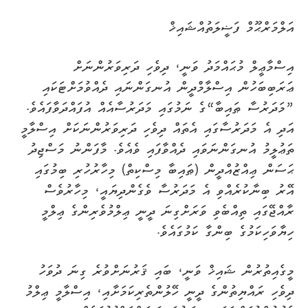
އަލްމަރްޙޫމް ފަޟީލަތުއްޝައިޚް
އިސްމާޢީލް މުޙައްމަދު ވަނީ، ދިވެހި ދަރިވަރުންނަށް
ޢަރަބިބަހުން އިސްލާމްދީން އުނގަންނައި ދެއްވުމަށްޓަކައި
”މަދަރުސާ ޠައިބާ“ގެ ނަމުގައި މަދަރުސާއެއް އުފައްދަވާފައެވެ.
އަދި އެ މަދަރުސާގައި އެތައް ދިވެހި ދަރިވަރުންނަކަށް އިސްލާމީ
ތަޢުލީމު އުނގަންނަވައި ދެއްވާފައި ވެއެވެ. މާފަންނު މަސްޖިދު
ޙަސަން ޢިއްޒުއްދީން (ޠައިބާ މިސްކިތް) މިހާރުހުރި ބިމުގައި
އޭރު ބިނާކުރެއްވި އެ މަދަރުސާ ވެގެންދިޔައީ، މިހާރުވެސް
ރާއްޖޭގައި ތިއްބެވި ވަރަށްގިނަ ދީނީ ޢިލްމުވެރިންގެ ޢިލްމީ
ހިޔާވަހިކަމުގެ ބިންގާ ކަމުގައެވެ.
މީގެއިތުރުން ޝައިޚް ވަނީ، ބައި ޤަރުނަށްވުރެ ގިނަ ދުވަހު
ދިވެހި ރައްޔިތުންގެ ދީނީ ހޭލުންތެރިކަމަށާއި، އިސްލާމީ ޢިލްމު