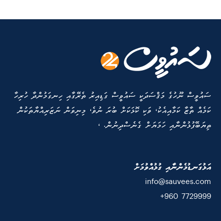
ސައުވީސް ނޫހުގެ މަޤްސަދަކީ ސައުވީސް ގަޑިއިރު ތެރޭގާއި ހިނގަމުންދާ ހުރިހާ
ކަމެއް ތާޒާ ކަމާއިއެކު، ވަކި ކޮޅަކަށް ބުރަ ނުވެ، މިނިވަން ނަޒަރިއްޔާތަކުން
ތިޔަބޭފުޅުންނާއި ހަމަޔަށް ގެނެސްދިނުން. ،
އަޅުގަނޑުމެންނާއި ގުޅުއްވުމަށް
info@sauvees.com
7729999 960+