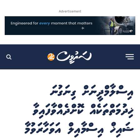
Advertisement
އިސްލާމްދީނަށް ގިނަގުނަ
ޚިދުމަތްތަކެއް ކޮށްދެއްވާފައިވާ
ޝައިޚް އިސްމާއިލް އަވަހާރަވުމާ