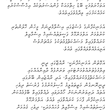
އަވަހާރަވުމަކީ ބޮޑު ހިތާމައަކާ ފުންއަސަރުތަކެއް އިޙްސާސްކުރުވި
ކަމެއްކަމުގައި ވިދާޅުވެފައިވެއެވެ.
އެމަނިކުފާނުގެ މެސެޖުގައި އިސްލާމްދީނަށް މީހުން ހޭލުންތެރި
ކުރުވުމަށް އަލްމަރްޙޫމް ފަޟީލަތުއްޝައިޚް އިސްމާޢީލް
ކުރައްވާފައިވާ މަސައްކަތްޕުޅުތަކުގެ މައްޗަށްވެސް
އަލިއަޅުއްވާލައްވާފައި ވެއެވެ.
އެގޮތުން އެމަނިކުފާނަކީ، ރާއްޖޭގައި ދީނީ
ޢިލްމުފެތުރުއްވުމަށްޓަކައި ވަރަށްފުޅާ ދާއިރާއެއްގައި
މަސައްކަތްޕުޅުކުރައްވާފައިވާ، އަދި ރާއްޖެއިން ބޭރުގައި
ދީނީރޮނގުން މަތީތަޢުލީމު ޙާސިލުކުރުމުގެ ފުރުސަތު ދިވެހި
އެތައް ދަރިވަރުންނަކަށް ހޯއްދަވައި ދެއްވާފައިވާ ބޭފުޅެއްކަން
އެމަނިކުފާނު ފާހަގަ ކުރައްވާފައި ވެއެވެ. އަލްމަރްޙޫމް
ފަޟީލަތުއްޝައިޚް އިސްމާޢީލް މުޙައްމަދަކީ، ދިވެހި ޤައުމަށް