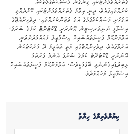
ފެތުރުއްވުމަށްޓަކައި ގިނަގުނަ މަސައްކަތްޕުޅުތަކެއް
ކުރައްވައިފައެވެ. ދީނީ ޢިލްމު ފެތުރުއްވުމަށްޓަކައި ކޮށްދެއްވި
އަގުހުރި މަސައްކަތްޕުޅުގެ އަގު ވަޒަންކުރައްވައި، ދިވެހިރާއްޖޭގެ
އިސްލާމީ ޔުނިވަރސިޓީން އޮނަރަރީ ޑޮކްޓަރޭޓް ކަމުގެ ޝަރަފު،
އަލްމަރްޙޫމް ފަޟީލަތުއްޝައިޚް އިސްމާޢީލް މުޙައްމަދަށްވަނީ
އަރުވާފައެވެ. ދިވެހިރާއްޖޭގައި މަތީ ތަޢުލީމު ދޭ މަރުކަޒަކުން
އޮނަރަރީ ޑޮކްޓަރޭޓް ކަމުގެ ޝަރަފު އެންމެ ފުރަތަމަ
ލިބިވަޑައިގެންނެވި ބޭފުޅަކީވެސް، އަލްމަރްޙޫމް ފަޟީލަތުއްޝައިޚް
އިސްމާޢީލް މުޙައްމަދެވެ.
ކިޔުންތެރިންގެ ހިޔާލު