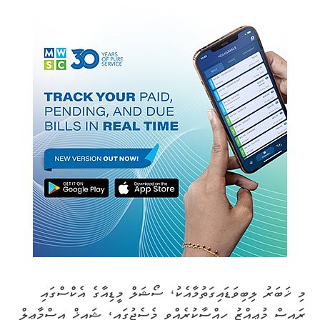
މި ޚަބަރު ލިބިވަޑައިގަތުމާއެކު، ސޯޝަލް މީޑިއާގެ އެކްސްގައި
ރައީސް މުޢިއްޒު ހިއްސާކުރެއްވި މެސެޖުގައި، ޝައިޚް އިސްމާޢީލް