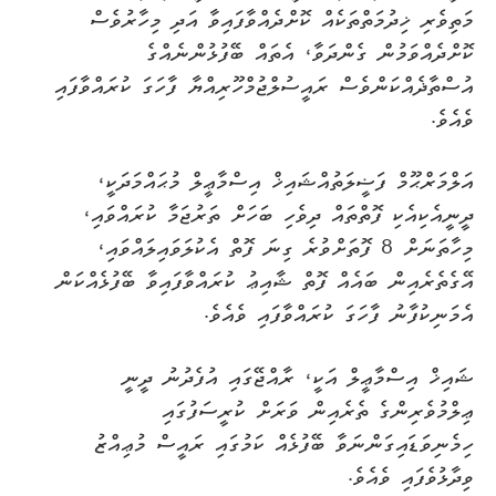
މަތިވެރި ޚިދުމަތްތަކެއް ކޮށްދެއްވާފައިވާ އަދި މިހާރުވެސް
ކޮށްދެއްވަމުން ގެންދަވާ، އެތައް ބޭފުޅުންނެއްގެ
އުސްތާޛެއްކަންވެސް ރައީސުލްޖުމްހޫރިއްޔާ ފާހަގަ ކުރައްވާފައި
ވެއެވެ.
އަލްމަރްޙޫމް ފަޟީލަތުއްޝައިޚް އިސްމާޢީލް މުޙައްމަދަކީ،
ދީނީއެކިއެކި ފޮތްތައް ދިވެހި ބަހަށް ތަރުޖަމާ ކުރައްވައި،
މިހާތަނަށް 8 ފޮތަށްވުރެ ގިނަ ފޮތް އެކުލަވައިލައްވައި،
އޭގެތެރެއިން ބައެއް ފޮތް ޝާއިޢު ކުރައްވާފައިވާ ބޭފުޅެއްކަން
އެމަނިކުފާނު ފާހަގަ ކުރައްވާފައި ވެއެވެ.
ޝައިޚް އިސްމާޢީލް އަކީ، ރާއްޖޭގައި އުފެދުނު ދީނީ
ޢިލްމުވެރިންގެ ތެރެއިން ވަރަށް ކުރީސަފުގައި
ހިމެނިވަޑައިގަންނަވާ ބޭފުޅެއް ކަމުގައި ރައީސް މުޢިއްޒު
ވިދާޅުވެފައި ވެއެވެ.