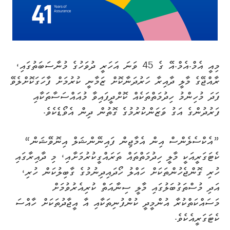
މިއީ އެމް.އެމް.އޭ ގެ 45 ވަނަ އަހަރީ ދުވަހުގެ މުނާސަބަތުގައި،
ރާއްޖޭގެ މާލީ ދާއިރާ ހަރުދަނާކޮށް ޒަމާނީ ކުރުމަށް ފާހަގަކޮށްލެވޭ
ފަދަ މުހިންމު ހިދުމަތްތަކެއް ކޮށްދީފައިވާ މުއައްސަސާތަކާއި
ފަރުދުންގެ އަގު ވަޒަންކުރުމުގެ ގޮތުން ދިން އެވޯޑެކެވެ.
”އެކްސެލެންސް އިން އެމާޖިން ފައިނޭންޝަލް އިނޮވޭޝަން“
ކެޓަގަރީއަކީ މާލީ ހިދުމަތްތައް ތަރައްގީކުރުމަށާއި، މި ދާއިރާގައި
ހުރި ގޮންޖެހުންތަކަށް ހައްލު ހޯދައިދިނުމުގެ ގާބިލުކަން ހުރި،
އަދި މުސްތަގުބަލުގައި މާލީ ސިނާއަތް ކުރިއެރުވުމަށް
މަސައްކަތްކުރާ އުންމީދީ ކުންފުނިތަކާއި އާ އީޖާދުތަކަށް ހާއްސަ
ކެޓަގަރީއެކެވެ.