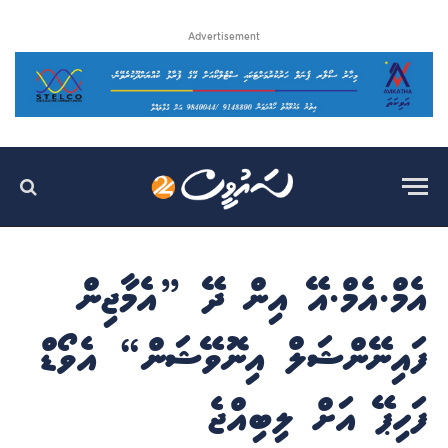
Advertisement
އެމް.އެމް.އޭ އިން ދޭ ”އެމާޖިން
ފައިނޭންޝަލް އިނޮވޭޝަން“ އެވޯޑް
ފަހިޕޭ އަށް ލިބިއްޖެ