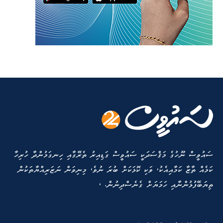
ސައުވީސް ނޫހުގެ މަޤްސަދަކީ ސައުވީސް ގަޑިއިރު ތެރޭގާއި ހިނގަމުންދާ ހުރިހާ
ކަމެއް ތާޒާ ކަމާއިއެކު، ވަކި ކޮޅަކަށް ބުރަ ނުވެ، މިނިވަން ނަޒަރިއްޔާތަކުން
ތިޔަބޭފުޅުންނާއި ހަމަޔަށް ގެނެސްދިނުން. ،