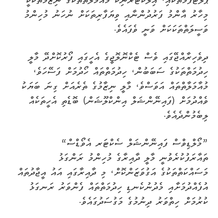
ޕްލެޓްފޯމްތަކާއި، އިލެކްޓްރޯނިކް މުއާމަލާތްތަކުގެ ނިޒާމުތަކަކީ
މިހާރު އާންމު ފަރުދުންނާއި ވިޔަފާރިތަކަށް ނުހަނު މުހިންމު
ވަސީލަތްތަކަކަށް ވަނީ ވެފައެވެ.
ދިވެހިރާއްޖޭގައި ވެސް ޓެކްނޮލޮޖީގެ އެހީގައި ފޯރުކޮށްދޭ މާލީ
ހިދުމަތްތަކުގެ ސަބަބުން، ހިދުމަތްތައް ހޯދުމަށް ފަސޭހަވެ،
މުއާމަލާތްތައް އަވަސްވެ، މާލީ ނިޒާމުގެ ތެރެއަށް ގިނަ ބަޔަކު
ވެއްދުމަށް (ފައިނޭންޝަލް އިންކްލޫޝަން) ބޮޑެތި އެހީތަކެއް
ލިބެމުންދެއެވެ.
”މޯލްޑިވްސް ފައިނޭންޝަލް ސެކްޓަރ އެވޯޑްސް“
ތައާރަފުކުރެވުނީ މާލީ ދާއިރާގެ މުހިންމު ރަންގަޅު
މަސައްކަތްތަކުގެ އަގުވަޒަންކޮށް، މި ދާއިރާގައި އައު އީޖާދުތައް
އުފެއްދުމަށާއި މެދުނުކެނޑި ހިދުމަތްތައް ފެންވަރު ރަނގަޅު
ކުރުމަށް ހިތްވަރު ދިނުމުގެ މަގުސަދުގައެވެ.