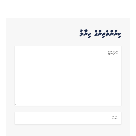
ކިޔުންތެރިންގެ ހިޔާލު