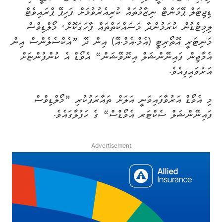
ޑިޖިޓަލް ޕޭމަންޓް ނިޒާމުތައް ކުރިއެރުވުމަށް ފަހިޕޭ ޕްރައިވެޓް
ލިމިޓެޑުން ކުރަމުންދާ މަސައްކަތްތައް ފާހަގަކޮށް، މޯލްޑިވްސް
މަނިޓަރީ އޮތޯރިޓީ (އެމް.އެމް.އޭ) އިން ދޭ ”އެކްސެލެންސް އިން
އެމާޖިން ފައިނޭންޝަލް އިނޮވޭޝަން“ އެވޯޑް އެ ކުންފުންޏަށް
އަރުވައިފިއެވެ.
މި އެވޯޑް އަރުވާފައިވަނީ އަލަށް ތައާރަފުކުރި ”މޯލްޑިވްސް
ފައިނޭންޝަލް ސެކްޓަރ އެވޯޑްސް“ ގެ ހަފުލާގައެވެ.
Advertisement