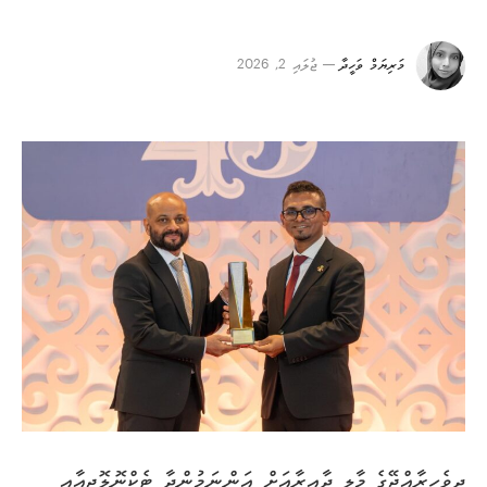
މަރިޔަމް ވަހީދާ
ޖުލައި 2, 2026
ދިވެހިރާއްޖޭގެ މާލީ ދާއިރާއަށް އަންނަމުންދާ ޓެކްނޮލޮޖީއާއި