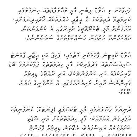
ފަހިޕޭއަށް މި އެވޯޑް ލިބުނީ މާލީ މުއާމަލާތްތައް ހިންގުމުގައި
ކުރިމަތިވާ ދަތިތަކަށް އާ އީޖާދީ ހައްލުތަކެއް ހޯދައިދިނުމަށާއި،
އާވަމުންދާ މާލީ ޓެކްނޮލޮޖީގެ ދާއިރާގައި އެ ކުންފުންޏުން
ދައްކަމުންދާ ހަރުދަނާ މަސައްކަތްތަކުގެ ސަބަބުންނެވެ.
އެވޯޑް ކޮމިޓީން ފާހަގަކުރި ގޮތުގައި، ފަހިޕޭ އަކީ އީޖާދީ ޕޭމަންޓް
ސޮލިއުޝަންތައް މެދުވެރިކޮށް މާލީ ހިދުމަތްތައް ފުޅާކުރުމުގެ ބޮޑު
ގާބިލުކަމެއް ހުރި ކުންފުންޏެކެވެ. އަދި ރާއްޖޭގެ ޑިޖިޓަލް
ފައިނޭންސް ދާއިރާ ކުރިއެރުވުމުގައި އެ ކުންފުނީގެ ދައުރު
ބޮޑެވެ.
ދުނިޔޭގެ ފެންވަރުގައި މާލީ ޓެކްނޮލޮޖީ (ފިންޓެކް) ކުންފުނިތައް
އުފެދިގެން އައުމާއެކު، މާލީ ހިދުމަތްތަކަށް ވަނީ ބޮޑެތި
ބަދަލުތަކެއް އައިސްފައެވެ. އެގޮތުން ޑިޖިޓަލް ޕޭމަންޓް