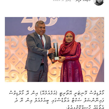
މަރިޔަމް ވަހީދާ
ޖުލައި 2, 2026
މޯލްޑިވްސް މޮނިޓަރީ އޮތޯރިޓީ (އެމްއެމްއޭ) އިން ދޭ މޯލްޑިވްސް
ފައިނޭންޝަލް ސެކްޓާ އެވޯޑްސްގައި ބީއެމްއެލް އިން ރޭ ދެ
އެވޯޑެއް ހާސިލްކޮށްފިއެވެ.