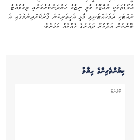
އެވޯޑުތަކަކީ ރާއްޖޭގެ މާލީ ނިޒާމު ހަރުދަނާކުރުމަށާއި ތިމާވެއްޓާ
ރައްޓެހި ދެމެހެއްޓެނިވި މާލީ އެހީތެރިކަން ފޯރުކޮށްދިނުމުގައި އެ
ބޭންކުން އަދާކުރާ ދައުރުގެ ހެއްކެއް ކަމަށެވެ.
ކިޔުންތެރިންގެ ހިޔާލު