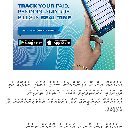
އެމްއެމްއޭ އިން ދޭ ފައިނޭންޝަލް ސެކްޓާ އެވޯޑަކީ ރާއްޖޭގެ މާލީ
ދާއިރާގައި ހަރަކާތްތެރިވާ މުއައްސަސާތަކުގެ ތެރެއިން
ފާހަގަކުރެވޭ ކާމިޔާބީތައް ހޯދާ ފަރާތްތަކުގެ އަގުވަޒަންކުރުމަށް ދޭ
އެވޯޑެކެވެ.
ބީއެމްއެލް އިން ބުނީ މި އަހަރު އެ ބޭންކަށް ލިބުނު