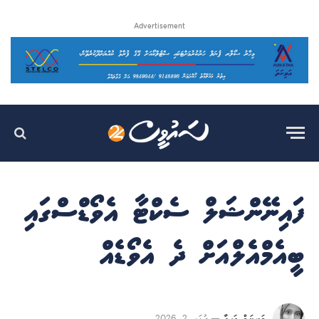
Advertisement
ފައިނޭންޝަލް ސެކްޓާ އެވޯޑްސްގައި
ބީއެމްއެލްއަށް ދެ އެވޯޑެއް