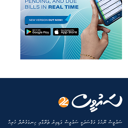
ސައުވީސް ނޫހުގެ މަޤްސަދަކީ ސައުވީސް ގަޑިއިރު ތެރޭގާއި ހިނގަމުންދާ ހުރިހާ