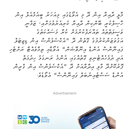
މާލީ ދާއިރާ އިން ދޭ މި އެވޯޑުގައި މިއަހަރު ބީއެމްއެލް އިން
ހާސިލްކުރީ ބޭންކިން ދާއިރާ ކުރިއެރުވުމަށާއި، ޒަމާނީ
ވަސީލަތްތައް ތައާރަފްކުރުމަށް ކުރާ މަސައްކަތުގެ
އަގުވަޒަންކުރުމުގެ ގޮތުން ދޭ ”އެކްސެލެންސް އިން ޑިޖިޓަލް
ފައިނޭންސް އެންޑް އިނޮވޭޝަން“ އެވޯޑާއި ތިމާވެއްޓާ ރަށްޓެހި
އަދި ދެމެހެއްޓެނިވި ގޮތެއްގައި އެންމެ ރަނގަޅު ހިދުމަތް
ފޮރުކޮށްދޭ މާލި އިދާރާއަށް ދޭ ”އެކްސެލެންސް އިން ގްރީން
އެންޑް ސަސްޓެއިނެބަލް ފައިނޭންސް“ އެވޯޑެވެ.
Advertisement