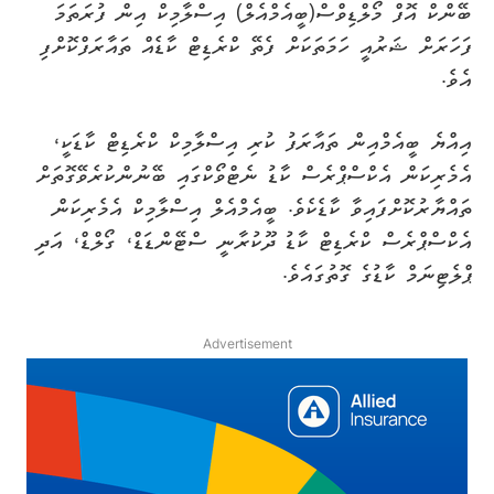
ބޭންކް އޮފް މޯލްޑިވްސް(ބީއެމްއެލް) އިސްލާމިކް އިން ފުރަތަމަ
ފަހަރަށް ޝަރުއީ ހަމަތަކަށް ފެތޭ ކްރެޑިޓް ކާޑެއް ތައާރަފްކޮށްފި
އެވެ.
އިއްޔެ ބީއެމްއިން ތައާރަފު ކުރި އިސްލާމިކް ކްރެޑިޓް ކާޑަކީ،
އެމެރިކަން އެކްސްޕްރެސް ކާޑު ނެޓްވޯކްގައި ބޭނުންކުރެވޭގޮތަށް
ތައްޔާރުކޮށްފައިވާ ކާޑެކެވެ. ބީއެމްއެލް އިސްލާމިކް އެމެރިކަން
އެކްސްޕްރެސް ކްރެޑިޓް ކާޑު ދޫކުރާނީ ސްޓޭންޑަޑް، ގޯލްޑް، އަދި
ޕްލެޓިނަމް ކާޑުގެ ގޮތުގައެވެ.
Advertisement