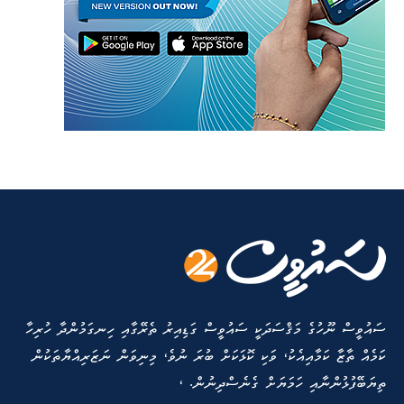
ސައުވީސް ނޫހުގެ މަޤްސަދަކީ ސައުވީސް ގަޑިއިރު ތެރޭގާއި ހިނގަމުންދާ ހުރިހާ
ކަމެއް ތާޒާ ކަމާއިއެކު، ވަކި ކޮޅަކަށް ބުރަ ނުވެ، މިނިވަން ނަޒަރިއްޔާތަކުން
ތިޔަބޭފުޅުންނާއި ހަމަޔަށް ގެނެސްދިނުން. ،