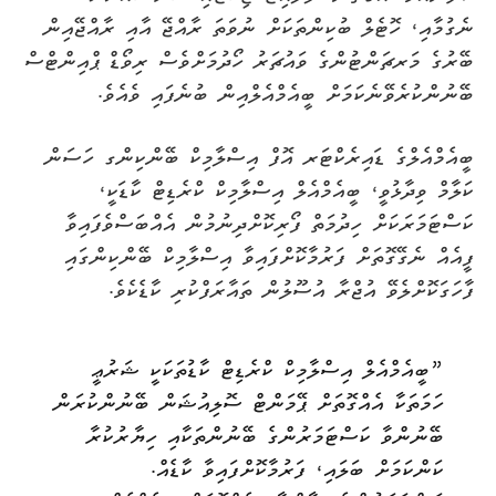
ނެގުމާއި، ހޮޓެލް ބުކިންތަކަށް ނުވަތަ ރާއްޖޭ އާއި ރާއްޖޭއިން
ބޭރުގެ މަރޗަންޓުންގެ ވައުޗަރު ހޯދުމަށްވެސް ރިވޯޑް ޕްއިންޓްސް
ބޭނުންކުރެވޭނެކަމަށް ބީއެމްއެލްއިން ބުނެފައި ވެއެވެ.
ބީއެމްއެލްގެ ޑައިރެކްޓަރ އޮފް އިސްލާމިކް ބޭންކިންގ ހަސަން
ކަލާމް ވިދާޅުވީ، ބީއެމްއެލް އިސްލާމިކް ކްރެޑިޓް ކާޑަކީ،
ކަސްޓަމަރަކަށް ހިދުމަތް ފޯރިކޮށްދިނުމުން އެއްބަސްވެފައިވާ
ފީއެއް ނެގޭގޮތަށް ފަރުމާކޮށްފައިވާ އިސްލާމިކް ބޭންކިންގައި
ފާހަގަކޮށްލެވޭ އުޖްރާ އުސޫލުން ތައާރަފްކުރި ކާޑެކެވެ.
”ބީއެމްއެލް އިސްލާމިކް ކްރެޑިޓް ކާޑުތަކަކީ ޝަރުޢީ
ހަމަތަކާ އެއްގޮތަށް ޕޭމަންޓް ސޮލިއުޝަން ބޭނުންކުރަން
ބޭނުންވާ ކަސްޓަމަރުންގެ ބޭނުންތަކާއި ހިޔާރުކުރާ
ކަންކަމަށް ބަލައި، ފަރުމާކޮށްފައިވާ ކާޑެއް.