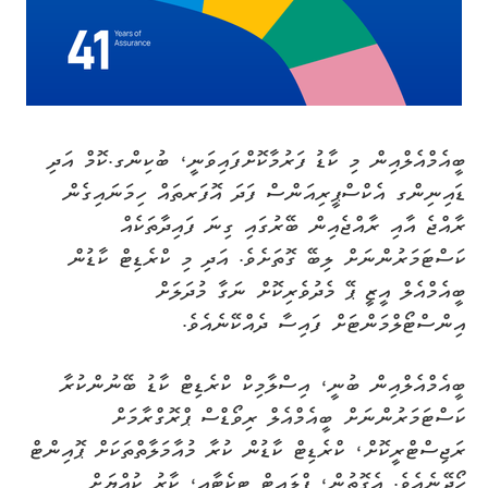
ބީއެމްއެލްއިން މި ކާޑު ފަރުމާކޮށްފައިވަނީ، ބުކިންގ.ކޮމް އަދި
ޑައިނިންގ އެކްސްޕީރިއަންސް ފަދަ އޮފަރތައް ހިމަނައިގެން
ރާއްޖެ އާއި ރާއްޖެއިން ބޭރުގައި ގިނަ ފައިދާތަކެއް
ކަސްޓަމަރުންނަށް ލިބޭ ގޮތަށެވެ. އަދި މި ކްރެޑިޓް ކާޑުން
ބީއެމްއެލް އީޒީ ޕޭ މެދުވެރިކޮށް ނަގާ މުދަލަށް
އިންސްޓޯލްމަންޓަށް ފައިސާ ދެއްކޭނެއެވެ.
ބީއެމްއެލްއިން ބުނީ، އިސްލާމިކް ކްރެޑިޓް ކާޑު ބޭނުންކުރާ
ކަސްޓަމަރުންނަށް ބީއެމްއެލް ރިވޯޑްސް ޕްރޮގްރާމަށް
ރަޖިސްޓްރީކޮށް، ކްރެޑިޓް ކާޑުން ކުރާ މުއާމަލާތްތަކަށް ޕޮއިންޓް
ހޯދޭނެއެވެ. އެގޮތުން، ފްލައިޓް ޓިކެޓާއި، ކާރު ކުއްޔަށް