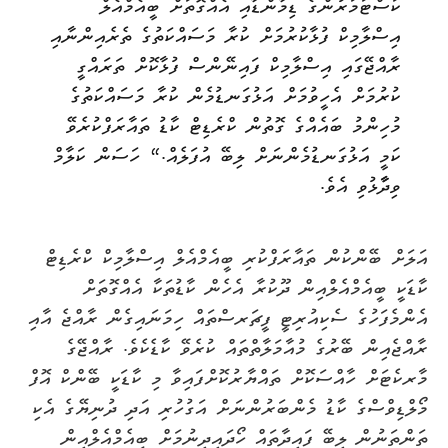
ކަސްޓަމަރުންގެ ޑިމާންޑާއި އެއްގޮތަށް ބީއެމްއެލް
އިސްލާމިކް ފުޅާކުރުމަށް ކުރާ މަސައްކަތުގެ ތެރެއިންނާއި
ރާއްޖޭގައި އިސްލާމިކް ފައިނޭންސް ފުޅާކޮށް ތަރައްގީ
ކުރުމަށް އެހީވުމަށް އަޅުގަނޑުމެން ކުރާ މަސައްކަތުގެ
މުހިންމު ބައެއްގެ ގޮތުން ކްރެޑިޓް ކާޑު ތައާރަފްކުރެވޭ
ކަމީ އަޅުގަނޑުމެންނަށް ލިބޭ އުފަލެއް.“ ހަސަން ކަލާމް
ވިދާާޅުވި އެވެ.
އަލަށް ބޭންކުން ތައާރަފްކުރި ބީއެމްއެލް އިސްލާމިކް ކްރެޑިޓް
ކާޑަކީ ބީއެމްއެލްއިން ދޫކުރާ އެހެން ކާޑުތަކާ އެއްގޮތަށް
އެންމެފަހުގެ ސެކިއުރިޓީ ފީޗަރސްތައް ހިމަނައިގެން ރާއްޖެ އާއި
ރާއްޖެއިން ބޭރުގެ މުއާމަލާތްތައް ކުރެވޭ ކާޑެކެވެ. ރާއްޖޭގެ
މާރކެޓަށް ހާއްސަކޮށް ތައްޔާރުކޮށްފައިވާ މި ކާޑަކީ ބޭންކް އޮފް
މޯލްޑިވްސްގެ ކާޑު މެންބަރުންނަށް އަގުހުރި އަދި ދުނިޔޭގެ އެކި
ތަންތަނުން ލިބޭ ފައިދާތައް ހޯދައިދިނުމަށް ބީއެމްއެލްއިން