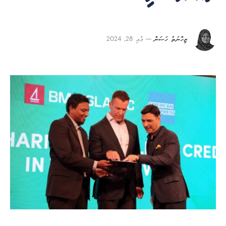
ޒިހްނަތު ހަސަން
މެއި 28, 2024