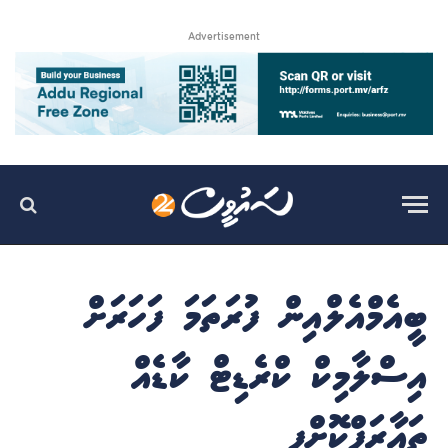
Advertisement
ބީއެމްއެލްއިން ފުރަތަމަ ފަހަރަށް
އިސްލާމިކް ކްރެޑިޓް ކާޑެއް
ތައާރަފްކޮށްފި