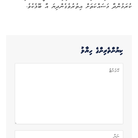
ކުރަމުންދާ މަސައްކަތަށް އިތުރުވެގެންދިޔަ އާ ބޮޅެކެވެ.
ކިޔުންތެރިންގެ ހިޔާލު