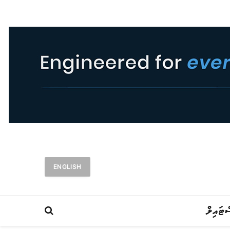
ENGLISH
ްޓައިލް