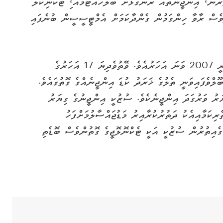
ރުން، އިންޖީނުތައް ރަނގަޅަށް ބެލެހެއްޓުމާއ،ި ޓެކްނިކަލް
ުވެސް ރާވާ ހިންގަމުން ގެންދާކަމަށް އެމްޓީސީސީން ބުނެފައި
ސުޒުކީ އައުޓްބޯޑް އިންޖީނު ރާއްޖެއަށް ތައާރަފުކުރީ 2007 ވަނަ އަހަރުއެވެ. ވޭތުވެދިޔަ 17 އަހަރުގެ
ލްވެފައިވަނީ ތެލުގެ ޚަރަދު ކުޑަ އިންޖީނެއްގެ ގޮތުގައެވެ.
ަރު ވަރުގަދަ އިންޖީނެކެވެ. ސުޒުކީ އިންޖީނުގެ ގިޔަރު
ެރިކަމާއިއެކު ދަތުރުކުރާއިރު މަޑުޖައްސާލުމަށްފަހު
ގެއިތުރުން ސުޒުކީ އަކީ ޓެކްނޮލޮޖީގެ ގޮތުންވެސް ބޮޑެތި