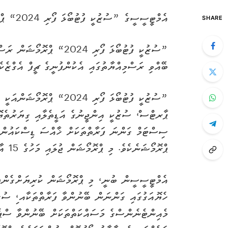
އެމްޓީސީސީގެ ”ސުޒުކީ ފުޓުބޯޅަ ފޯރި 2024“ ޕްރޮމޯޝަން ރަސްމީކޮށް މިއަދު އިފްތިތާޙު ކޮށްފި އެވެ.
SHARE
”ސުޒުކީ ފުޓުބޯޅަ ފޯރި 024
ބޭއްވި ރަސްމިއްޔާތުގައި އެކުންފުނީގެ ޗީފް އެގްޒެކ
”ސުޒުކީ ފުޓުބޯޅަ ފޯރި 024
ޕާރޓްސ،ް ސުޒުކީ އިންޖީނުގެ އަޑީތެލާއި ގިޔަރުތެޔޮ
ޕްރޮމޯޝަނެކެވެ. މި ޕްރޮމޯޝަން ޖުލައި މަހުގެ 15 އާ ހަމަޔަށް ކުރިޔަށްދާނެކަމަށް އެމްޓީސީސީން ބުންޏެވެ.
އެމްޓީސީސީން ބުނީ، މި ޕްރޮމޯޝަން ކުރިޔަށްގެންދިއ
ހެޔޮއަގުގައި ގަންނަން ބޭނުންވާ ފަރާތްތަކާއ،ި ސުޒު
މެއިންޓެނެންސްގެ މަސައްކަތްތަކަށް ބޭނުންވާ ސްޕ