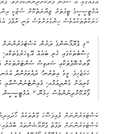
އަގެއްގައި އެ ސާމާނު ފޯރުކޮށްދިނުންކަމަށެވެ. ޕްރޮ
އެމްޓީސީސީގެ ޓީމުތަށް ޒިޔާރަތްކޮށް ސުޒުކީ އިންޖީ
ހަރަކާތްތަކެއްވެސް ހިންގުމަށްވެސް ވަނީ ރާވާފަ އެވެ
”މި ޕްރޮމޯޝަންގެ ދަށުން ކަސްޓަމަރުންނަށް މަޢ
ހިސާބުތަކުގައި ހުރި ބައެއް އޮޑިހަރުގެތަކާއ،ި 
ވޯރކްޝޮޕްތަކާއި ސަރވިސް ސެންޓަރުތަކަށް އަމާ
ހަމަޖެހިފަ. މީގެ އިތުރުނ،ް ދުއްވަމުންދާ އުޅ
ކުރިއަށް ގެންދިއުމާއ،ި މެއިންޓެނެންސްއާއި ގުޅ
ފޯރުކޮށްދިނުންވެސް ހިމެނޭ.“ އެމްޓީސީސީން ބު
ކަސްޓަމަރުންނަށް ލުއިފަސޭހަ ގޮތްތަކެއް ހޯދައިދިނު
ކަސްޓަމަރުންނަށް ތަފާތު ޕްރޮމޯޝަންތައް ބާއްވައި، 