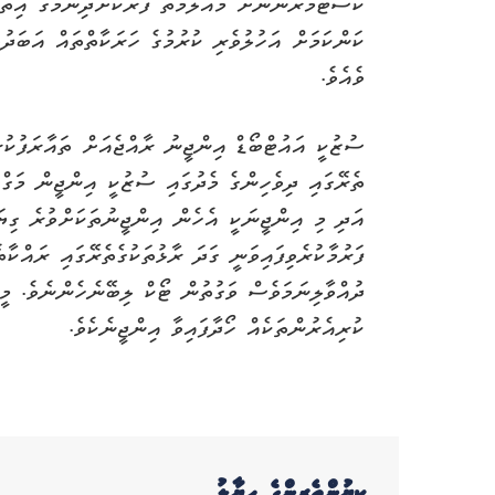
ކަސްޓަމަރުންނަށް މައުލޫމާތު ފޯރުކޮށްދިނުމުގެ އިތު
ކަންކަމަށް އަހުލުވެރި ކުރުމުގެ ހަރަކާތްތައް އަބަދ
ވެއެވެ.
ތެރޭގައި ދިވެހިންގެ މެދުގައި ސުޒުކީ އިންޖީން މަގްބޫ
އަދި މި އިންޖީނަކީ އެހެން އިންޖީނުތަކަށްވުރެ ގިޔ
ފަރުމާކުރެވިފައިވަނީ ގަދަ ރާޅުތަކުގެތެރޭގައި ރައްކާތ
ދުއްވާލިނަމަވެސް ވަގުތުން ޓޯކް ލިބޭނެހެންނެވެ. މީ
ކުރިއެރުންތަކެއް ހޯދާފައިވާ އިންޖީނެކެވެ.
ކިޔުންތެރިންގެ ހިޔާލު