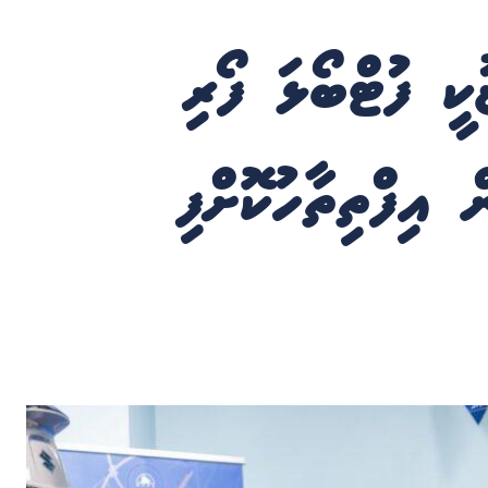
 ފުޓްބޯޅަ ފޯރި