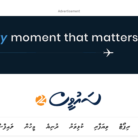
Advertisement
ރިޕޯޓް
ވިޔަފާރި
ކުޅިވަރު
ދުނިޔެ
މީހުން
ލައިފްސ