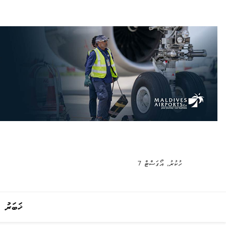
ހުކުރު, އޯގަސްޓް 7
ޚަބަރު