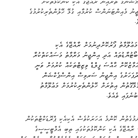
މޯޝަންގެ ތެރެއިން ރާއްޖޭގެ އެކި ކަންކޮޅުތަކަށް
ނު މެއިންޓަނަންސް ކުރުމާއި ގުޅޭ ހޭލުންތެރިކުރުމުގެ
.
ުލޫމާތު ފޯރުކޮށްދިނުމަށް ރާއްޖޭގެ އެކި
ބޯޓުޔާޑުތައް އަދި އިންޖީނު މަރާމާތު މަސައްކަތްކުރާ
ޒުކޮށް ޙާއްސަ ފީލްޑް ވިޒިޓްތަކެއް ކުރުމަށް ވަނީ
ަނދުފަހަރުގެ އިންޖީނު ސަރވިސް އިންސްޕެކްޝަން
ޭގޮތުން އިތުރަށް ހޭލުންތެރިކުރުމަށް މަޢުލޫމާތު
ނެފައި ވެއެވެ.
މުގެތުން ކޮންމެ އަހަރަކުވެސް އެކިއެކި ޕްރޮޑަކްޓްތަކުން
ރާއްޖޭގެ އެކި ކަންކޮޅުތަކުގައި ތިބި އެމްޓީސީސީގެ