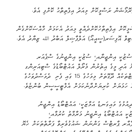
2“ ޕްރޮމޯޝަން ރަސްމީކޮށް އިފްތިތާހުކޮށްދެއްވީ މިއަދު އެކަމަށް ޚާއްސަކޮށްގެން
ެޓިވް އޮފިސަރ(ސީއީއޯ) އަލްފާޟިލް އަބްދު الله ޒިޔާދު އެވެ.
2“ ޕްރޮމޯޝަންއަކީ ސުޒުކީ އިންޖީނާއ،ި ސުޒުކީ އިންޖީނުގެ ސްޕެއަރ
 އަދި މީގެ އިތުރުން މެރޯލް އައުޓްބޯޑުގެ ސްޓިއަރިންގ
ސިސްޓަމް ގަންނަ ފަރާތްތަކަށް ޚާއްސަ ޑިސްކައުންޓްތަކެއް ދޭގޮތަށް މިމަހުގެ 15 ގައި ފެށި ދެމަސްދުވަހުގެ
ުމުގެ މައިގަނޑު އަމާޒަކީ، އައުޓްބޯޑު އިންޖީނު
ކީ އައުޓްބޯޑު އިންޖީނު މަރާމާތު ކުރުމާއ،ި
ެއާރ ޕާރޓްސް ގަންނަން ޝައުގުވެރިވާ ފަރާތްތަކަށް ހެޔޮ