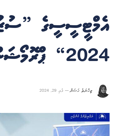
އެމްޓީސީސީގެ ”ސުޒުކީ
2024“ ޕްރޮމޯޝަން އިފްތިތާހުކޮށްފި
ޒިހްނަތު ހަސަން
މެއި 29, 2024