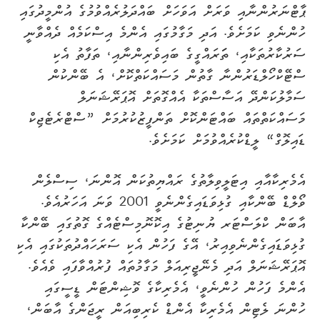
ޕާޓްނަރުންނާއި ވަރަށް އަވަހަށް ބައްދަލުރެއްވުމުގެ އުންމީދުގައި
ހުންނެވި ކަމަށެވެ. އަދި މަގާމުގައި އެންމެ އިސްކަމެއް ދެއްވާނީ
ސަރުކާރުތަކާއި، ތަަރައްގީގެ ބައިވެރިންނާއި، ތަފާތު އެކި
ސްޓޭކްހޯލްޑަރުންނާ ގާތުން މަސައްކަތްކޮށް، އެ ބޭންކުން
ސަމާލުކަންދޭ އަސާސްތަކާ އެއްގޮތަށް އޮޕަރޭޝަނަލް
މަސައްކަތްތައް ބައްޓަންކޮށް ތަންފީޒުކުރުމަށް ”ސްޓްރެޓެޖިކް
ޑައިލޮގް“ ލީޑްކުރެއްވުމަށް ކަމަށެވެ.
އެމެރިކާއާއި އިޓަލީވިލާތުގެ ރައްޔިތުކަން އޮންނަ، ސިސްލެން
ވޯލްޑް ބޭންކާއި ގުޅިވަޑައިގެންނެވީ 2001 ވަނަ އަހަރުއެވެ.
އާބަން ކްލަސްޓަރ ޔުނިޓުގެ އިކޮނޮމިސްޓެއްގެ ގޮތުގައި ބޭންކާ
ގުޅިވަޑައިގެންނެވިއިރު، އޭގެ ފަހުން އެކި ސަރަހައްދުތަކުގައި އެކި
އޮޕަރޭޝަނަލް އަދި މެނޭޖީރިއަލް މަގާމުތައް ފުރުއްވާފައި ވެއެވެ.
އެންމެ ފަހުން ހުންނެވީ، އެމެރިކާގެ ވޮޝިންޓަން ޑީސީގައި
ހުންނަ ލެޓިން އެމެރިކާ އެންޑް ކެރިބިއަން ރީޖަންގެ އާބަން،