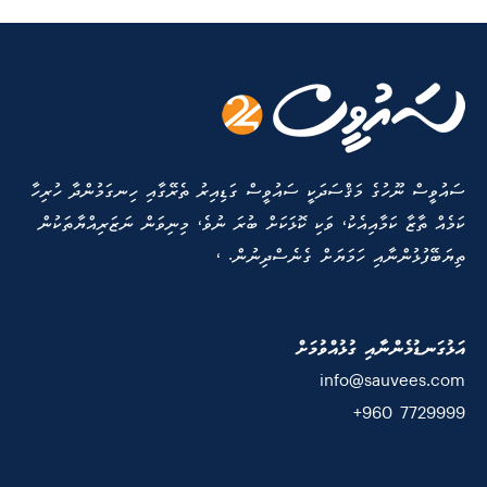
ސައުވީސް ނޫހުގެ މަޤްސަދަކީ ސައުވީސް ގަޑިއިރު ތެރޭގާއި ހިނގަމުންދާ ހުރިހާ
ކަމެއް ތާޒާ ކަމާއިއެކު، ވަކި ކޮޅަކަށް ބުރަ ނުވެ، މިނިވަން ނަޒަރިއްޔާތަކުން
ތިޔަބޭފުޅުންނާއި ހަމަޔަށް ގެނެސްދިނުން. ،
އަޅުގަނޑުމެންނާއި ގުޅުއްވުމަށް
info@sauvees.com
7729999 960+