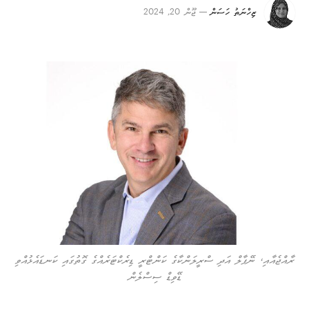
ޒިހްނަތު ހަސަން
ޖޫން 20, 2024
ރާއްޖެއާއި، ނޭޕާލް އަދި ސްރީލަންކާގެ ކަންޓްރީ ޑިރެކްޓަރެއްގެ ގޮތުގައި ކަނޑައެޅުއްވި
ޑޭވިޑް ސިސްލެން