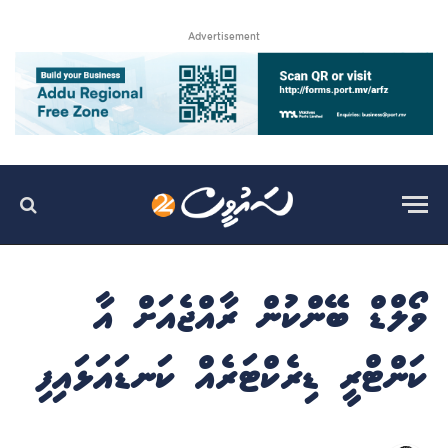
Advertisement
ވޯލްޑް ބޭންކުން ރާއްޖެއަށް އާ
ކަންޓްރީ ޑިރެކްޓަރެއް ކަނޑައަޅައިފި