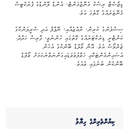
ޑިޒާސްޓާ ރިސްކް މެނޭޖްމަންޓް، އެންޑް ލޭންޑްގެ ޕްރެކްޓިސް
މެނޭޖަރެއްގެ ގޮތުގަ އެވެ.
ސިސްލެންގެ ކުރިން، ރާއްޖެއާއި، ނޭޕާލް އަދި ސްރީލަންކާގެ
ކަންޓްރީ ޑިރެކްޓަރެއްގެ ގޮތުގައި ހުންނެވީ، ފާރިސް ހަދާދް-
ޒެރްވޯސް އެވެ. އޭނާ ވޯލްޑް ބޭންކްގެ އެހެން
އެސައިންމެންޓަކާއި ހަވާލުވެވަޑައިގަންނަވާނެކަމަށް ވޯލްޑް
ބޭންކުން ބުނެފައި ވެއެވެ.
ކިޔުންތެރިންގެ ހިޔާލު