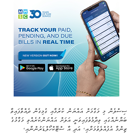
ސިސްލެން މި މަގާމަށް އައްޔަން ކުރުމާއި ގުޅިގެން ދެއްވާފައިވާ
ބަޔާނެއްގައި ވިދާޅުވެފައިވަނީ އަލަށް އައްޔަންކުރެއްވި މަގާމުގެ
ޒިންމާ އުފުއްލެވުމަށާއި، އަދި އާ ސްޓޭކްހޯލްޑަރުންނާއި،