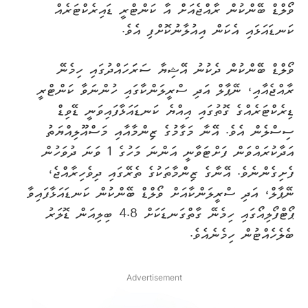
ވޯލްޑް ބޭންކުން ރާއްޖެއަށް އާ ކަންޓްރީ ޑައިރެކްޓަރެއް
ކަނޑައަޅައި އެކަން އިއުލާނުކޮށްފި އެވެ.
ވޯލްޑް ބޭންކުން ދެކުނު އޭޝިޔާ ސަރަަހައްދުގައި ހިމެނޭ
ރާއްޖެއާއި، ނޭޕާލް އަދި ސްރީލަންކާގައި ހުންނަވާ ކަންޓްރީ
ޑިރެކްޓަރެއްގެ ގޮތުގައި އިއްޔެ ކަނޑައަޅާފައިވަނީ ޑޭވިޑް
ސިސްލެން އެވެ. އޭނާ މަގާމުގެ ޒިންމާއާއި މަސްއޫލިއްޔަތު
އަދާކުރައްވަން ފަށްޓަވާނީ އަންނަ މަހުގެ 1 ވަނަ ދުވަހުން
ފެށިގެންނެވެ. އޭނާގެ ޒިންމާތަކުގެ ތެރޭގައި ދިވެހިރާއްޖެ،
ނޭޕާލް، އަދި ސްރީލަންކާއަށް ވޯލްޑް ބޭންކުން ކަނޑައަޅާފައިވާ
ޕޯޓްފޯލިއޯގައި ހިމެނޭ ގާތްގަނޑަކަށް 4.8 ބިލިއަން ޑޮލަރު
ބެލެހެއްޓުން ހިމެނެއެވެ.
Advertisement