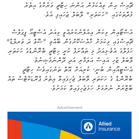
ޗޮއިސް އިން ވިއްކަމުން އަންނަ ހިޓާޗީ މަރުކާގެ އިތުރު
މުދާތަކުގައި ”ހަކަތަރި“ ލޭބަލް ޖަހައިފި އެވެ.
އެސްޓޯއިން މިކަން އިއުލާނުކުރެއްވީ މިއަދު އެސްޓީއޯ ޕީޕަލްސް
ޗޮއިސްގައި މިކަމަށް ޚާއްސަކޮށްގެން ބޭއްވި ”ސޭވް ދަ ވަރލްޑް“
ހަފުލާގަ އެވެ.މިއަދު މި ތަޢާރަފް ކުރީ ހިޓާޗީ ބްރޭންޑުގެ ހަކަތަރި
ލޭބަލް ޖެހި އައިސް އަލަމާރި އަދި ދޮންނަމެޝިނެވެ.
އެސްޓީއޯއިން ބުނީ، ކުރިއަށް އޮތް ތަނުގައިވެސް ހިޓާޗީ
ބްރޭންޑް ގެ ހަކަތަރި ލޭބަލް ޖެހިފައިވާ އިތުރު ޕްރޮޑަކްޓްސް ތައް
ބާޒާރަށް ނެރުމަށް ހަމަޖެހިފައިވާ ކަމަށެވެ.
Advertisement