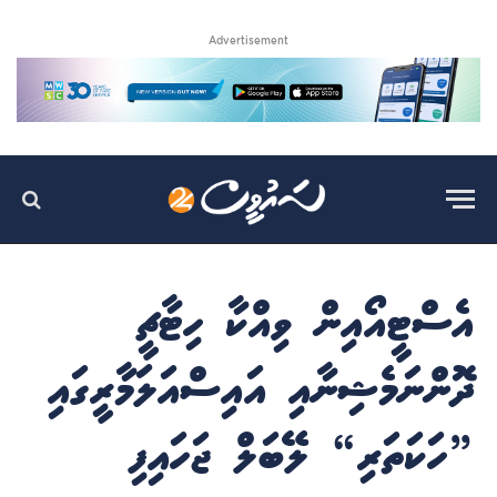
Advertisement
އެސްޓީއޯއިން ވިއްކާ ހިޓާޗީ
ދޮންނަމެޝިނާއި އައިސްއަލަމާރީގައި
”ހަކަތަރި“ ލޭބަލް ޖަހައިފި