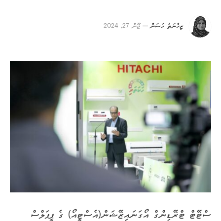
ޒިހްނަތު ހަސަން
ޖޫން 27, 2024
ސްޓޭޓް ޓްރޭޑިންގް އޯގަނައިޒޭޝަން(އެސްޓީއޯ) ގެ ޕީޕަލްސް