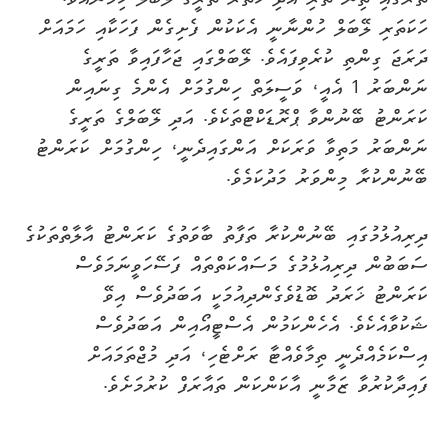
ހަކަތަރި ލޭބަލް ހުންނާނީ އެކަކުން ފެށިގެން ފަހަކާއި ހަމައަށް
ދަރަޖަ ގިންތި ކުރެވިފައެވެ. ލޭބަލްގައި ޖަހާފައިވާ ތަރީގެ
ނަންބަރު 1 އެއީ، ވަސީލަތް ހިންގުމަށް އެންމެ ގިނައިން
ކަރަންޓު ބޭނުންވާ ޕްރޮޑަކްޓްތަކެވެ. އަދި ލޭބަލްގެ ތަރީގެ
ނަންބަރު މަތިވާ ވަރަކަށް އަންގައިދެނީ، ހިންގުމަށް ކަރަންޓު
ބޭނުންކުރާ މިންވަރު މަދުކަމެވެ.
ދިރިއުޅުމުގައި ބޭނުންކުރާ ތަފާތު ބާވަތުގެ ކަރަންޓު އާލާތްތަކުގެ
ސަބަބުން ދިރިއުޅުމުގެ މަސައްކަތްތައް ފަސޭހަވީނަމަވެސް
ކަރަންޓު ޚަރަދު ބޮޑުވެގެންދިއުމަކީ އަބަދުވެސް އިވޭ
ޝަކުވާއެކެވެ. އެހެންކަމުން އެސްޓީއޯއިން އަބަދުވެސް
އިސްކަމެއްދެނީ ތިމާވެއްޓާ ރަށްޓެހި، އަދި މުޖްތަމައަށް
ފައިދާކުރުވާ ޒަމާނީ އާކަންކަން ތައާރަފް ކުރުމަށެވެ.