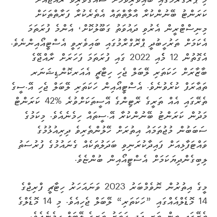
މި ޕްރޮގްރާމުގައި ބައިވެރިވުމަށް ޝައުގުވެރިވާ ރާއްޖެއަށް
ކަރަންޓު ބޭނުންކުރާ އާލާތްތައް އެތެރެކުރާ ފަރާތްތަކަށް
މިނިސްޓްރީން އެރުވި ދައުވަތު ގަބޫލުކޮށް، އެންމެ ފުރަތަމަ
އެކަމަށް ތަރުހީބުދީ ޕްރޮގްރާމުގައި ބައިވެރިވީ އެސްޓީއޯއިންނެވެ.
އެގޮތުން 12 މެެއި 2022 ގައި ފުރަތަމަ ފަހަރަށް ރާއްޖޭގެ
ބާޒާރަށް ހަކަތަރި ލޭބަލް ޖެހި ހިޓާޗީ އެއަރކޮންޑިޝަނަރ
ތަޢާރަފް ކުރެވުނެވެ. އެސްޓީއޯއިން ހަކަތަރި ލޭބަލް ޖެހި އޭ.ސީގެ
ތެރޭގައި އެއް ތަރީގެ ރޭޓިންގެ އޭސީތަކަށްވުރެ %42 ކަރަންޓް
މަދުން ކަރަންޓު ބޭނުންކުރާ އޭ.ސީތައް ހިމެނެއެވެ. މިކަމުގެ
ސަބަބުން މުޖުތަމައު އިތުރަށް ހޭލުންތެރިވެ ދިރިއުޅުމުގެ
ވައްޓަފާޅިއަށް ފައިދާކުރަނިވި ބަދަލުތަކެއް ގެނައުމުގެ ފުރުސަތު
ލިބިގެންދިޔަކަމަށް އެސްޓީއޯއިން ބުންޏެވެ.
މީގެ އިތުރުން ނޮވެމްބަރު 2023 ވަނައަހަރު ހިޓާޗީ ފްރިޖްގެ
14 މޮޑެލްއެއްގައި ”ހަކަތަރި“ ލޭބަލް ޖެހިއެވެ. މި 14 މޮޑެލްގެ
ތެރޭގައި ތިން ތަރި އަދި ހަތަރު ތަރީގެ ލޭބަލް ހިމެނެއެވެ.