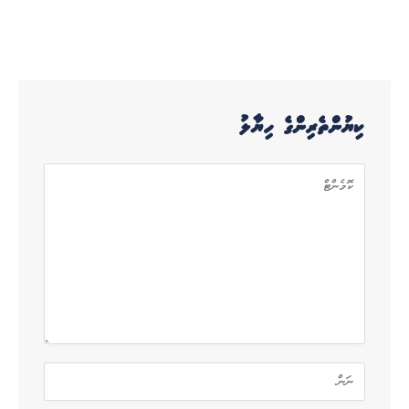
ކިޔުންތެރިންގެ ހިޔާލު