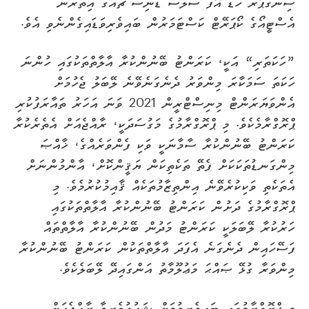
ސިންގަޕޯރ ހެޑް އޮފް ސޭލްސް ޑެނިސް ޗުއާގެ އިތުރުން
އެސްޓީއޯގެ ކޯޕަރޭޓް ކަސްޓަމަރުން ބައިވެރިވަޑައިގެންނެވި އެވެ.
”ހަކަތަރި“ އަކީ، ކަރަންޓު ބޭނުންކުރާ އާލާތްތަކުގައި ހުންނަ
ހަކަތަ ސަމަކާރަ މިންވަރު ދެނެގަނެވޭނެ ލޭބަލު ޖެހުމަށް
އެންވަޔަރަންޓް މިނިސްޓްރީން 2021 ވަނަ އަހަރު ތައާރަފުކުރި
ޕްރޮގްރާމެކެވެ. މި ޕްރޮގްރާމުގެ މަގުސަދަކީ، ރާއްޖެއަށް އެތެރެކުރާ
ކަރަންޓު ބޭނުންކުރާ ސާމާނަކީ ވަކި ފެންވަރެއްގެ، ޚާއްޞަ
މިންގަނޑުތަކަކަށް ފެތޭ ތަކެތިކަން ޔަޤީންކޮށް، އާންމުންނަށް
އެތަކެތި ވަކިކުރެވޭނެ އިންތިޒާމުތަކެއް ޤާއިމުކުރުމެވެ. މި
ޕްރޮގްރާމުގެ ދަށުން ކަރަންޓު ބޭނުންކުރާ އާލާތްތަކުގައި
ހަރުކުރާ ލޭބަލަކީ ކަރަންޓު މަދުން ބޭނުންކުރާ އާލާތްތައް
ފަސޭހައިން ދެނެގަނެ އެފަދަ އާލާތްތަކުން ކަރަންޓު ބޭނުންކުރާ
މިންވަރާ ގުޅޭ ޞައްޙަ މަޢުލޫމާތު އަންގައިދޭ ލޭބަލެކެވެ.