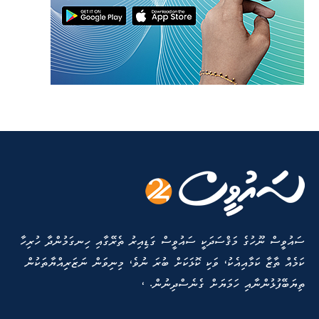
ސައުވީސް ނޫހުގެ މަޤްސަދަކީ ސައުވީސް ގަޑިއިރު ތެރޭގާއި ހިނގަމުންދާ ހުރިހާ
ކަމެއް ތާޒާ ކަމާއިއެކު، ވަކި ކޮޅަކަށް ބުރަ ނުވެ، މިނިވަން ނަޒަރިއްޔާތަކުން
ތިޔަބޭފުޅުންނާއި ހަމަޔަށް ގެނެސްދިނުން. ،