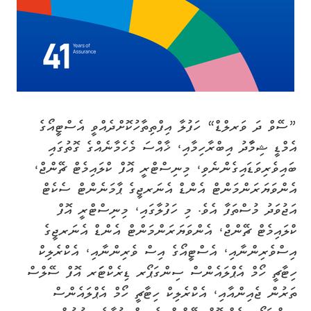
”ސޭވް ދަ ވަރލްޑް“ ހަފުލާ އިފްތިތާހުކޮށްދެއްވީ އެސްޓީއޯގެ
އެމްޑީ ޝިމާާދު އިބްރާހިމާއި، ޚާއްސަ މެހެމާނެއްގެ ގޮތުގައި
ބައިވެރިވަޑައިގެންނެވި، މިނިސްޓްރީ އޮފް ކްލައިމެޓް ޗޭންޖް،
އެންވަޔަރަންމަންޓް އެންޑް އެނަރޖީގެ ޕާމަނެންޓް ސެކެޓް
އަޖުވަދު މުސްތަފާ އެވެ. މި ހަފުލާގައި، މިނިސްޓްރީ އޮފް
ކްލައިމެޓް ޗޭންޖް، އެންވަޔަރަންމަންޓް އެންޑް އެނަރޖީގެ
އިސްވެރިންނާއި، އެސްޓީއޯގެ އިސް ވެރިންނާއި، އެކްރެލިކް
ހިޓާޗީ ހޯމް އެޕްލައެންސް ސިންގަޕޯރ ޑިރެކްޓަަރ އޮފް ސޭލްސް
ތަރުން ޖެއިންއާއި، އެކްރެލިކް ހިޓާޗީ ހޯމް އެޕްލައެންސް