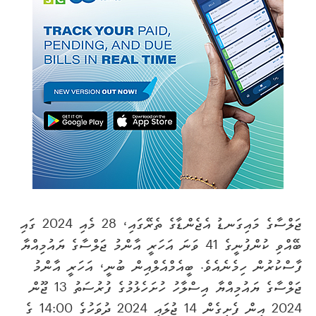
ޖަލްސާގެ މައިގަނޑު އެޖެންޑާގެ ތެރޭގައި، 28 މެއި 2024 ގައި
ބޭއްވި ކުންފުނީގެ 41 ވަނަ އަހަރީ އާންމު ޖަލްސާގެ ޔައުމިއްޔާ
ފާސްކުރުން ހިމެނެއެވެ. ބީއެމްއެލްއިން ބުނީ، އަހަރީ އާންމު
ޖަލްސާގެ ޔައުމިއްޔާ އިސްލާހު ހުށަހެޅުމުގެ ފުރުސަތު 13 ޖޫން
2024 އިން ފެށިގެން 14 ޖުލައި 2024 ދުވަހުގެ 14:00 ގެ