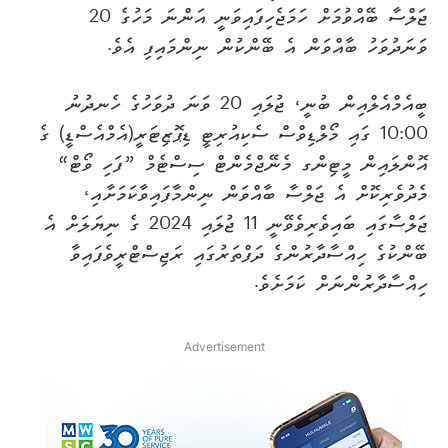
ޖަލްސާ ބޭއްވުމަށް ހަމަޖެހިފައިވަނީ އަންނަ މަހުގެ 20
ވަނަދުވަހު ބާއްވަން އެ ބޭންކުން ނިންމައިފި އެވެ.
ބީއެމްއެލްއިން ބުނީ، ޖުލައި 20 ވަނަ ދުވަހުގެ ހެނދުނު
10:00 ގައި މޯލްޑިވްސް ސެކިއުރިޓީ ޑިޕޮޒިޓަރީ(އެމްއެސްޑީ) ގެ
އޮންލައިން މީޓިންގ މެނޭޖްމެންޓް ސިސްޓެމް ”ފަހި ވޯޓް“
މެދުވެރިކޮށް އެ ޖަލްސާ ބާއްވަން ނިންމާފައިވާކަމަށާއި،
ޖަލްސާގައި ބައިވެރިވެވޭނީ 11 ޖުލައި 2024 ގެ ނިޔަލަށް އެ
ބޭންކުގެ ހިއްސާދާރުންގެ ދަފްތަރުގައި ރަޖިސްޓްރީވެފައިވާ
ހިއްސާދާރުންނަށް ކަމަށެވެ.
Advertisement