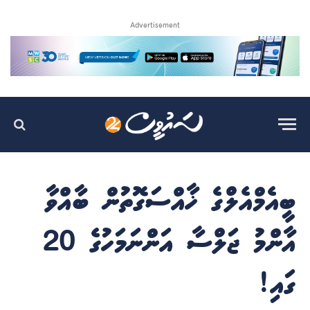
Advertisement
ބީއެމްއެލްގެ ޚާއްސަގޮތުން ބާއްވާ
އާންމު ޖަލްސާ އަންނަމަހުގެ 20
ގައި!