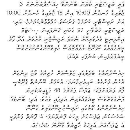
ޕްރީ ރަޖިސްޓްރީ ކުރަން ބޭނުންވާ ހިއްސާދާރުންނަށް 3
ޖުލައިގެ ހެނދުނު 10:00 އިން 18 ޖުލައިގެ ހެނދުނު 10:00
އަށް ރަޖިސްޓްރީ ކުރުމުގެ ފުރުސަތު ހުޅުވާލާނެކަމަށެވެ. އަދި،
ރަޖިސްޓްރީ ކުރެވޭނީ ހަމަ އެކަނި އޮންލައިން ސިސްޓެމް
އިންފިނިޓީ މެދުވެރިކޮށް ނުވަތަ ރަޖިސްޓްރީ ކުރުމަށް އެދޭ ފޯމު
ބީއެމްއެލްގެ ކޯޕަރޭޓް އެފެއާޒްއަސް މެއިލްކޮށްގެންކަމަށްވެސް
ބީއެމްއެލްއިން ބުނެފައި ވެއެވެ.
ހިއްސާދާރެއްގެ ބަދަލުގައި ޖަލްސާއަށް ހާޒިރުވެ ވޯޓު ދިނުމަށް
އެހެން ފަރާތެއް ބައިވެރިވާނަމަ، އެކަމަށް ބޭނުންވާ ޕްރޮކްސީ
ފޯމު ފުރުމަށްފަހު، ޖަލްސާ ފެށުމުގެ 48 ގަޑީއިރުކުރިން
ފޮނުވުމަށްވެސް ބީއެމްއެލްއިން އެދިފައި ވެއެވެ. އަދި، ބޭންކުގެ
ހިއްސާދާރުންގެ ގޮތުގައި ރަޖިސްޓްރީކޮށްފައިވާ ގާނޫނޫ
ޝަޙްސަކުން ޖަލްސާއަށް މީހަކު ފޮނުވާނަމަ، އެ ފޮނުވާ ފަރާތަކީ
އެ ޖަލްސާއަށް އެމީހަކު ހާޒިރުވާ ގާނޫނޫ ޝަޚުސެއް