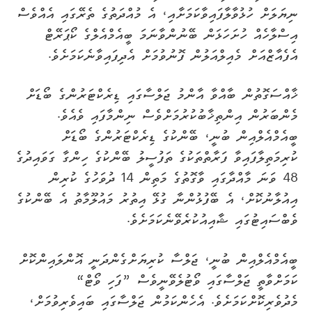
ނިޔަލަށް ހުޅުވާލާފައިވާކަމަށާއި، އެ މުއްދަތުގެ ތެރޭގައި އެއްވެސް
އިސްލާހެއް ހުށަހަޅަން ބޭނުންވާނަމަ ބީއެމްއެލްގެ ކޯޕަރޭޓް
އެފެއާޒްއަށް މެއިލްއަލުން ފޮނުވުމަށް އެދިފައިވާނެކަމަށެވެ.
ޚާއްސަގޮތުން ބާއްވާ އާންމު ޖަލްސާގައި ޑިރެކްޓަރުންގެ ބޯޑަށް
މެންބަރުން އިންތިޚާބުކުރުމަށްވެސް ނިންމާފައި ވެއެވެ.
ބީއެމްއެލްއިން ބުނީ، ބޭންކުގެ ޑިރެކްޓަރުންގެ ބޯޑަށް
ކުރިމަތިލާފައިވާ ފަރާތްތަކުގެ ތަފުސީލު ބޭންކުގެ ހިންގާ ގަވައިދުގެ
48 ވަނަ މާއްދާގައި ވާގޮތުގެ މަތިން 14 ދުވަހުގެ ކުރިން
އިއުލާނުކޮށް، އެ ބޭފުޅުންނާ ގުޅޭ އިތުރު މައުލޫމާތު އެ ބޭންކުގެ
ވެބްސައިޓުގައި ޝާއިއުކުރެވޭނެކަމަށެވެ.
ބީއެމްއެލްއިން ބުނީ، ޖަލްސާ ކުރިޔަށްގެންދަނީ އޮންލައިންކޮށް
ކަމަށްވާތީ ޖަލްސާގައި ވޯޓުލެވޭނީވެސް ”ފަހި ވޯޓް“
މެދުވެރިކޮށްކަމަށެވެ. އެހެންކަމުން ޖަލްސާގައި ބައިވެރިވުމަށް،