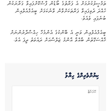
ތަމްސީލުކުރުމަށް އެ ފަރާތުގެ ބޯޑުން ފާސްކޮށްފައިވާ ގަރާރަކުން
ހުއްދަ ދެވިފައިވާ ފަރާތަކަށްވާން ވާނެކަމަށް ބީއެމްއެލްއިން
ބުނެފައި ވެއެވެ.
ބީއެމްއެލްއިން ވަނީ އެ ބޭންކުގެ އެންމެހާ ހިއްސާދާރުންނަށް
ޚާއްސަގޮތުން ބާއްވާ އާންމު ޖަލްސާއަށް ދައުވަތު ދީފަ އެވެ.
ކިޔުންތެރިންގެ ހިޔާލު