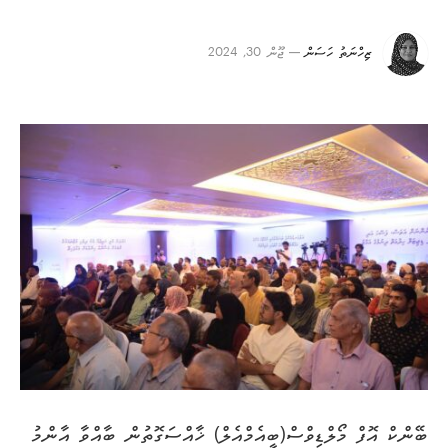
ޒިހްނަތު ހަސަން
ޖޫން 30, 2024
ބޭންކް އޮފް މޯލްޑިވްސް(ބީއެމްއެލް) ޚާއްސަގޮތުން ބާއްވާ އާންމު