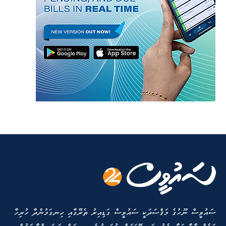
ސައުވީސް ނޫހުގެ މަޤްސަދަކީ ސައުވީސް ގަޑިއިރު ތެރޭގާއި ހިނގަމުންދާ ހުރިހާ