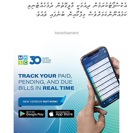
އެކްސްޕޯޓުކުރަމުން ދިއުމަކީ މާލީގޮތުން ދެމެހެއްޓެނިވި
ކަމެއްނޫންކަމަށްވެސް މިފްކޯއިން ބުނެފައި ވެއެވެ.
Advertisement