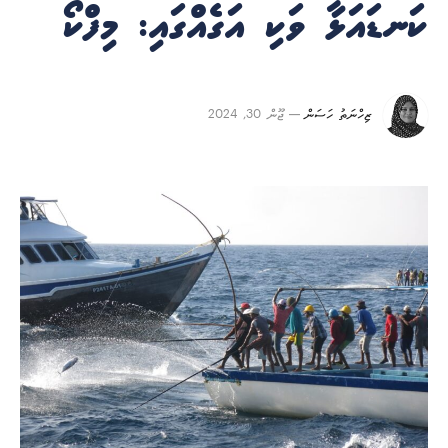
ކަނޑައަޅާ ވަކި އަގެއްގައި: މިފްކޯ
ޒިހްނަތު ހަސަން
ޖޫން 30, 2024