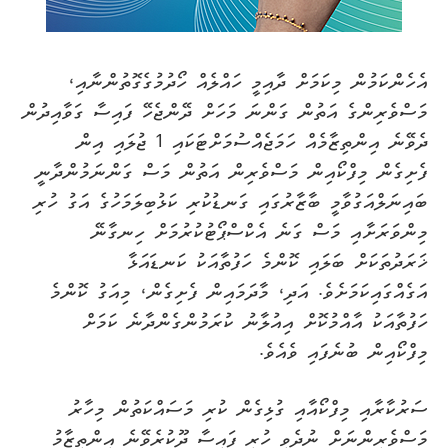
އެހެންކަމުން މިކަމަށް ދާއިމީ ހައްލެއް ހޯދުމުގެގޮތުންނާއި،
މަސްވެރިންގެ އަތުން ގަންނަ މަހަށް ދޭންޖެހޭ ފައިސާ ގަވާއިދުން
ދެވޭނެ އިންތިޒާމެއް ހަމަޖެއްސުމަށްޓަކައި 1 ޖުލައި އިން
ފެށިގެން މިފްކޯއިން މަސްވެރިން އަތުން މަސް ގަންނަމުންދާނީ
ބައިނަލްއަގުވާމީ ބާޒާރުގައި ގަނޑުކުރި ކަޅުބިލަމަހުގެ އަގު ހުރި
މިންވަރަށާއި މަސް ގަނެ އެކްސްޕޯޓުކުރުމަށް ހިނގާނޭ
ޚަރަދުތަކަށް ބަލައި ކޮންމެ ހަފުތާއަކު ކަނޑައަޅާ
އަގެއްގައިކަމަށެވެ. އަދި، މާދަމައިން ފެށިގެން، މިއަގު ކޮންމެ
ހަފުތާއަކު އާއްމުކޮށް އިއުލާނު ކުރަމުންގެންދާނެ ކަމަށް
މިފްކޯއިން ބުނެފައި ވެއެވެ.
ސަރުކާރާއި މިފްކޯއާއި ގުޅިގެން ކުރި މަސައްކަތުން މިހާރު
މަސްވެރިންނަށް ނުދެވި ހުރި ފައިސާ ދޫކުރެވޭނެ އިންތިޒާމު