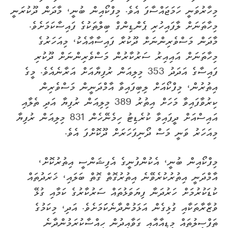
މިހާރުވަނީ ހަމަޖައްސާފަ އެވެ. މިފްކޯއިން ބުނީ، މާދަން ދޫކުރަނީ
މިހާތަނަށް ލާފައިހުރި ޕެންޑިންގް ބިލްތަކުގެ ފައިސާކަމަށެވެ.
މާދަން މަސްވެރިންނަށް ދޫކުރާ ފައިސާއާއެކު، މިއަހަރުގެ
މިހާތަނަށް އައިއިރު ސަރުކާރުން މަސްވެރިންނަށް ދޫކުރި
ފައިސާގެ އަދަދު 353 މިލިއަން ރުފިޔާއަށް އަރާނެއެވެ. މީގެ
އިތުރުން، މިފްކޯއަށް ލިބިފައިވާ އާމްދަނީން މަސްވެރިން
ކިރުވާފައިވާ މަހަށް އިތުރު 389 މިލިއަން ރުފިޔާ އަދި ތެލާއި
އައިސްއަށް ދީފައިވާ ކުރެޑިޓު ހިމެނޭހެން 831 މިލިއަން ރުފިޔާ
މިއަހަރު ވަނީ މަސް ދޯނިފަހަރަށް ދޫކޮށްފަ އެވެ.
މިފްކޯއިން ބުނީ، އެކުންފުނީގެ އެފިޝަންސީ އިތުރުކޮށް،
އާމްދަނީ އިތުރުކުރެވޭނެ އިތުރުގޮތް ގޮތް ބަލައި، ޚަރަދުތައް
ކުޑަކުރުމަށް ހަރުދަނާ ފިޔަވަޅުތައް ސަރުކާރުގެ ކަމާއި ގުޅޭ
ވުޒާރާތަކާއި ގުޅިގެން އަޅަމުންދާނެކަަމަށެވެ. އަދި، މިކަމުގެ
ތަފްސީލުތައް މީޑިއާއާއި ގަވާއިދުން ހިއްސާކުރަމުންދާނެ