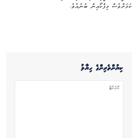
ކަމަށްވެސް މިފްކޯއިން ބުނެއެވެ.
ކިޔުންތެރިންގެ ހިޔާލު