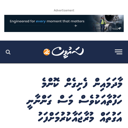
Advertisement
މާދަމައިން ފެށިގެން ކޮންމެ
ހަފުތާއަކުވެސް މަސް ގަންނާނީ
އަގުތައް މުރާޖައާކުރުމަށްފަހު