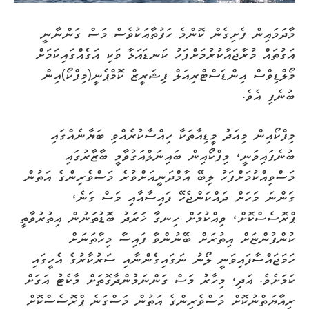
މާދަމައިން ފެށިގެން ކޮންމެ ހަފުތާއަކުވެސް މަސް ގަންނާނީ
އަގުތައް މުރާޖައާކުރުމަށްފަހު ކަނޑައަޅާ ވަކި އަގެއްގައިކަމަށް
މޯލްޑިވްސް އިންޑަސްޓްރިއަލް ފިޝަރީޒް ކޮމްޕެނީ(މިފްކޯ)އިން
ބުނެފި އެވެ.
މިފްކޯއިން މިއަދު މީޑިއާތަކާ ހިއްސާކުރެއްވި ބަޔާނެއްގައި
ބުނެފައިވަނީ، މިފްކޯއިން ބައިނަލްއަގުވާމީ ބާޒާރުގައި
މަސްވިއްކުމަށްފަހު ލިބޭ އާމްދަނީއަށްވުރެ މަސްވެރިންގެ އަތުން
ގަންނަ މަހަށް ދައްކަންޖެހޭ ފައިސާއާއި މަސް ގަނެ،
ޕްރޮސެސްކޮށް، ވިއްކުމަށް ހިނގާ ޚަރަދު ބޮޑުތަނުން އިތުރުވާތީ
ކުންފުންޏަށް އިތުރަށް ބޭނުންވާ ފައިސާ މިހާތަނަށް
ހަމަޖައްސާފައިވަނީ ލޯނު ނަގައިގެންނާއި ސަރުކާރުގެ އެހީގައި
ކަމަށެވެ. އަދި، މިހާރު މަސް ގަންނަމުންދާގޮތަށް މާކެޓު އަގަށް
ރިއާޔަތްނުކޮށް މަސްވެރިންގެ އަތުން މަސްގަނެ ޕްރޮސެސްކޮށް