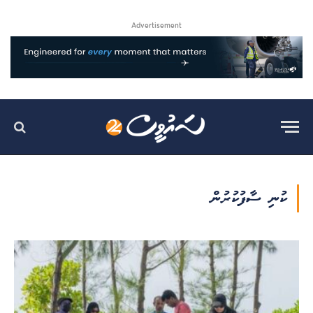
Advertisement
ކުނި ސާފުކުރުން