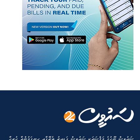
ސައުވީސް ނޫހުގެ މަޤްސަދަކީ ސައުވީސް ގަޑިއިރު ތެރޭގާއި ހިނގަމުންދާ ހުރިހާ