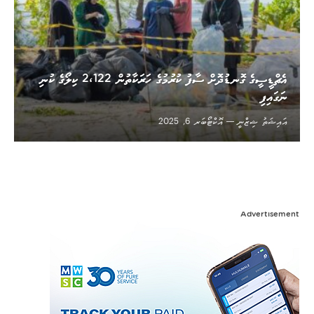
އެޗްޑީސީގެ ގޮނޑުދޮށް ސާފު ކުރުމުގެ ހަރަކާތުން 2،122 ކިލޯގެ ކުނި
ނަގައިފި
އައިޝަތު ޝިޒްނީ
އޮކްޓޯބަރ 6, 2025
Advertisement