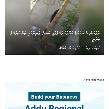
އުމުރުން 8 އަހަރުގެ ކުއްޖަކު ގަހެއްގައި ބަނދެ އަނިޔާކުރި މައްސަލައެއް
ބަލަނީ
މަރިޔަމް ވަހީދާ
އޭޕްރިލް 17, 2026
Advertisement