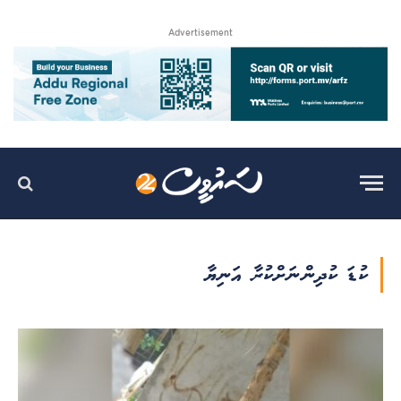
Advertisement
ކުޑަ ކުދިންނަށްކުރާ އަނިޔާ