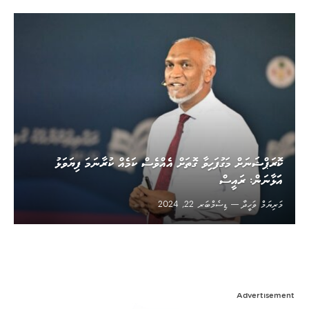
ކޮރަޕްޝަނަށް މަގުފަހިވާ ގޮތަށް އެއްވެސް ކަމެއް ކުރާނަމަ ފިޔަވަޅު
އަަޅާނަން: ރައީސް
މަރިޔަމް ވަހީދާ
ޑިސެމްބަރ 22, 2024
Advertisement