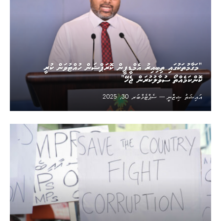
”މަގާމުތަކުގައި ތިބިއިރު އެމްޑީޕީން ކޮރަޕްޝަން ހުއްޓުވަން ކުރީ
ކޮންކަމެއްތޯ ސުވާލުކުރަން ޖެހޭ“
އައިޝަތު ޝިޒްނީ
ސެޕްޓެމްބަރ 30, 2025