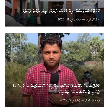
ރާއްޖޭގެ ކޮރަޕްޝަން އިންޑެކްސް ދަށަށް: ތިން ދަރަޖަ ފަހަތަށް
ޝިއުނާ ވަހީދު
ފެބްރުއަރީ 11, 2025
ކޮރަޕްޝަންގެ މައްސަލަ ހާމަކުރި އިންޑިއާގެ ނޫސްވެރިއެއްގެ ހަށިގަނޑު
ފެނުނީ ޖަންކްޝަނެއްގެ ތެރެއިން
މަރިޔަމް ވަހީދާ
ޖެނުއަރީ 6, 2025