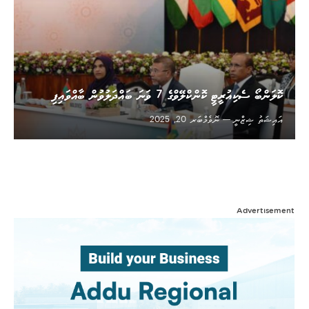
ކޮލަންބޯ ސެކިއުރީޓީ ކޮންކްލޭވްގެ 7 ވަނަ ބައްދަލުވުން ބާއްވައިފި
އައިޝަތު ޝިޒްނީ
ނޮވެމްބަރ 20, 2025
Advertisement