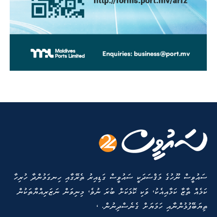
ސައުވީސް ނޫހުގެ މަޤްސަދަކީ ސައުވީސް ގަޑިއިރު ތެރޭގާއި ހިނގަމުންދާ ހުރިހާ
ކަމެއް ތާޒާ ކަމާއިއެކު، ވަކި ކޮޅަކަށް ބުރަ ނުވެ، މިނިވަން ނަޒަރިއްޔާތަކުން
ތިޔަބޭފުޅުންނާއި ހަމަޔަށް ގެނެސްދިނުން. ،