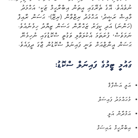
ނުވެއެވެ. އޭގެ ތެރޭގައި އީތަން އިބްރާޙީމް ޒަކީ، އަޙްމަދު
މާއިޝް ރަޝީދު، އަޙްމަދު ރިޒްވާން (ރިޒޭ)، ޙަސަން ރާއިފް
(ހަންނަ) އަދި ކީޕަރު ޒަޙްރާން ޙަސަން ޒިޔާދު ހިމެނެއެވެ.
ނަމަވެސް، ފުރަތަމަ އެކުލަވާލި ވަގުތީ ސްކޮޑުގައި ނުހިމެނޭ
ޙަސަން އީނާޒްއަށް ވަނީ ފައިނަލް ސްކޮޑުން ޖާގަ ދީފައެވެ.
ގައުމީ ޓީމުގެ ފައިނަލް ސްކޮޑު:
އަލީ އަޝްފާޤް
މުޙައްމަދު ފައިސަލް
އަމްދާން އަލީ
އިބްރާޙީމް އައިސަމް