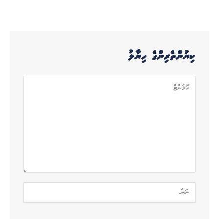
ކިޔުންތެރިންގެ ހިޔާލު