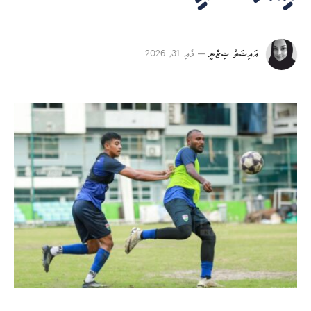
އައިޝަތު ޝިޒްނީ
މެއި 31, 2026