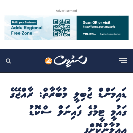
Advertisement
ޑައިމަންޑް ޖުބިލީ މުބާރާތް: ރާއްޖޭގެ
ގައުމީ ޓީމުގެ ފައިނަލް ސްކޮޑު
އިއުލާނުކޮށްފި