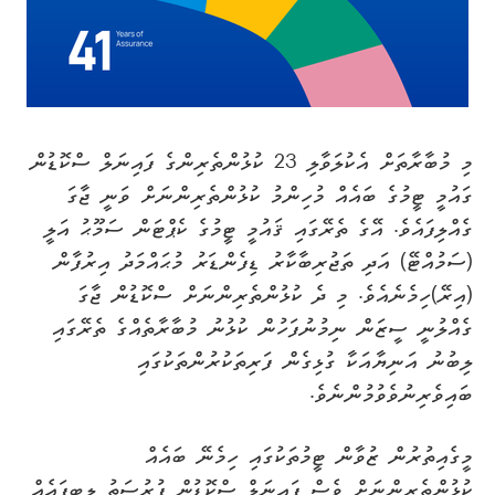
މި މުބާރާތަށް އެކުލަވާލި 23 ކުޅުންތެރިންގެ ފައިނަލް ސްކޮޑުން
ގައުމީ ޓީމުގެ ބައެއް މުހިންމު ކުޅުންތެރިންނަށް ވަނީ ޖާގަ
ގެއްލިފައެވެ. އޭގެ ތެރޭގައި ޤައުމީ ޓީމުގެ ކެޕްޓަން ސަމޫޙު އަލީ
(ސަމުއްޓޭ) އަދި ތަޖުރިބާކާރު ޑިފެންޑަރު މުޙައްމަދު އިރުފާން
(އިރޭ)ހިމެނެއެވެ. މި ދެ ކުޅުންތެރިންނަށް ސްކޮޑުން ޖާގަ
ގެއްލުނީ ސީޒަން ނިމުނުފަހުން ކުޅުނު މުބާރާތެއްގެ ތެރޭގައި
ލިބުނު އަނިޔާއަކާ ގުޅިގެން ފަރިތަކުރުންތަކުގައި
ބައިވެރިނުވެވުމުންނެވެ.
މީގެއިތުރުން ޒުވާން ޓީމުތަކުގައި ހިމެނޭ ބައެއް
ކުޅުންތެރިންނަށް ވެސް ފައިނަލް ސްކޮޑުން ފުރުސަތު ލިބިފައެއް