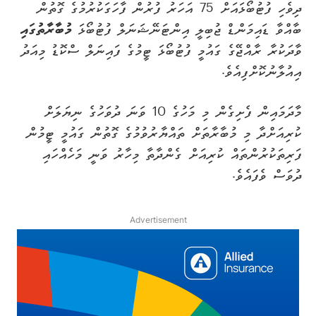
ދިވެހި ފުޓުބޯޅައަށް 75 އަހަރު ފުރުން ފާހަގަކުރުމުގެ ގޮތުން
ބާއްވާ ޑައިމަންޑް ޖުބިލީ އިންޓަނޭޝަނަލް ފުޓުބޯޅަ
މުބާރާތުގައި
ވާދަކުރާ ރާއްޖޭގެ ގައުމީ ފުޓުބޯޅަ ޓީމުގެ ފައިނަލް ސްކޮޑު މިއަދު
އިއުލާނުކޮށްފިއެވެ.
މާދަމައިން ފެށިގެން މި މަހުގެ 10 ވަނަ ދުވަހުގެ ނިޔަލަށް
ކުރިއަށްދާ މި މުބާރާތަށް ތައްޔާރުވުމުގެ ގޮތުން ގައުމީ ޓީމުން
ފަރިތަކުރުންތައް ކުރިއަށް ގެންދާތާ މިހާރު ވަނީ މަހެއްހައި
ދުވަސް ވެފައެވެ.
Advertisement