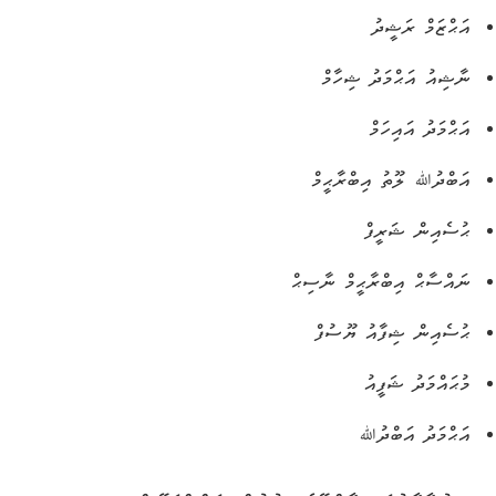
އަޙްޒަމް ރަޝީދު
ނާޝިއު އަޙްމަދު ޝިހާމް
އަޙްމަދު އައިހަމް
އަބްދުﷲ ލޫތު އިބްރާޙީމް
ޙުސެއިން ޝަރީފް
ނައްސާޙް އިބްރާޙީމް ނާސިޙް
ޙުސެއިން ޝިފާއު ޔޫސުފް
މުޙައްމަދު ޝަފީއު
އަޙްމަދު އަބްދުﷲ