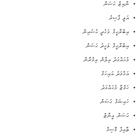
ނާއިޒް ޙަސަން
އަލީ ފާސިރު
އިބްރާޙީމް މަހުދީ ޙުސެއިން
އިބްރާޙީމް ވަހީދު ޙަސަން
މުޙައްމަދު އިލާން އިމްރާން
އަޙްމަދު އައިހަމް
ހަމްޒާ މުޙައްމަދު
ހައިޝަމް ޙަސަން
ޙަސަން އީނާޒް
ޠާއިފް ޤާސިމް