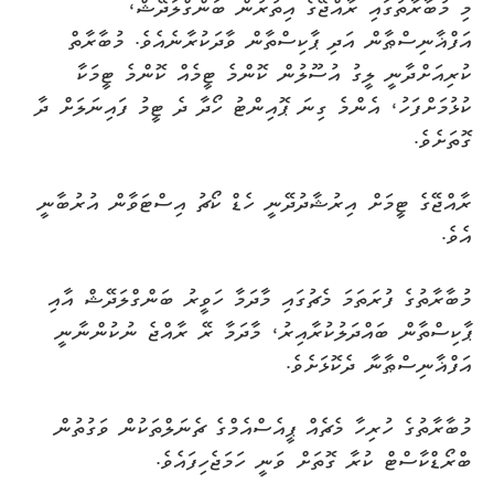
މި މުބާރާތުގައި ރާއްޖޭގެ އިތުރުން ބަންގްލަދޭޝް،
އަފްޣާނިސްޠާން އަދި ޕާކިސްތާން ވާދަކުރާނެއެވެ. މުބާރާތް
ކުރިއަށްދާނީ ލީގު އުސޫލުން ކޮންމެ ޓީމެއް ކޮންމެ ޓީމަކާ
ކުޅުމަށްފަހު، އެންމެ ގިނަ ޕޮއިންޓު ހޯދާ ދެ ޓީމު ފައިނަލަށް ދާ
ގޮތަށެވެ.
ރާއްޖޭގެ ޓީމަށް އިރުޝާދުދޭނީ ހެޑް ކޯޗު އިސްޓަވާން އުރުބާނީ
އެވެ.
މުބާރާތުގެ ފުރަތަމަ މެޗުގައި މާދަމާ ހަވީރު ބަންގްލަދޭޝް އާއި
ޕާކިސްތާން ބައްދަލުކުރާއިރު، މާދަމާ ރޭ ރާއްޖެ ނުކުންނާނީ
އަފްޣާނިސްޠާނާ ދެކޮޅަށެވެ.
މުބާރާތުގެ ހުރިހާ މެޗެއް ޕީއެސްއެމްގެ ޗެނަލްތަކުން ވަގުތުން
ބްރޯޑްކާސްޓް ކުރާ ގޮތަށް ވަނީ ހަމަޖެހިފައެވެ.