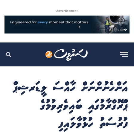
Advertisement
އަންހެނުންނަށް ހާއްސަ ލީޑަރޝިޕް
ޕްރޮގްރާމުގައި ބައިވެރިވުމުގެ
ފުރުސަތު ހުޅުވާލައިފި