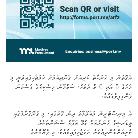
އެގޮތުން މި ހަރަކާތް ކުރިއަށް ގެންދިއުމަށް ހަމަޖެހިފައިވަނީ މި
މަހުގެ 5 އަދި 6 ވާ ދުވަހު، ސަލްމާނު މިސްކިތުގެ ފަސްވަނަ
ފަންގިފިލާގައެވެ.
އެ މިނިސްޓްރީން މައުލޫމާތު ދިން ގޮތުގައި، މި ޕްރޮގްރާމްގައި
ލީޑަރޝިޕް ހުނަރުތަކާ ގުޅޭ ތަފާތު ސެޝަންތަކެއް
ކުރިއަށްގެންދިއުމަށް ހަމަޖެހިފައިވެއެވެ. މި ޕްރޮގްރާމް