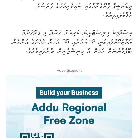
ލީޑަރޝިޕް ޕްރޮގްރާމްގައި ބައިވެރިވުމުގެ ފުރުސަތު
ހުޅުވާލައިފިއެވެ.
އިސްލާމިކް މިނިސްޓްރީން ކުރިއަށް ގެންދާ މި ޕްރޮގްރާމް
އަމާޒުކޮށްފައިވަނީ 18 އަހަރާއި 35 އަހަރާ ދެމެދުގެ އަންހެން
ބޭފުޅުންނަށް ކަމަށް އެ މިނިސްޓްރީން ބުނެފައިވެއެވެ.
Advertisement