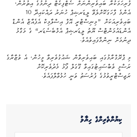
ފުރިހަމަކުރާ ބައިވެރިންނަށް ސެޓްފިކެޓް ދިނުމުގެ އިތުރުން،
އެންމެ ފާހަގަކޮށްލެވޭ ލީޑަރޝިޕް ހުނަރު ދައްކައިދޭ 10
ބައިވެރިއަކަށް ”މިނިސްޓްރީ އޮފް އިސްލާމިކް އެފެއާޒް އެންޑް
އެންޑައުމަންޓްސް ޔޫތު ލީޑަރޝިޕް އެމްބެސެޑަރ“ ގެ މަގާމު
ދިނުމަށް ނިންމާފައިވެއެވެ.
މި ޕްރޮގްރާމުގައި ބައިވެރިވާން ޝައުގުވެރިވާ މީހުން، އެ ވުޒާރާގެ
ރަސްމީ ވެބްސައިޓުގައިވާ ގޫގަލް ފޯމު މެދުވެރިކޮށް
ރަޖިސްޓްރީވުމުގެ ފުރުސަތު ވަނީ ހުޅުވާލާފައެވެ.
ކިޔުންތެރިންގެ ހިޔާލު