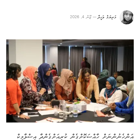
މަރިޔަމް ވަހީދާ
ޖޫން 4, 2026
އަންހެނުންނަށް ހާއްސަކޮށްގެން ކުރިއަށްގެންދާ އިސްލާމިކް