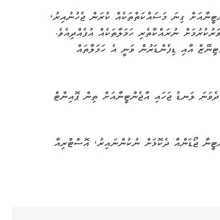
ްޓީނާއަށް ގިނަ މަސައްކަތްތަކެއް ކުރަން ޖެހުނުއިރު،
ުކުރުމަށް ނުރައްކާތެރި ހަމަލާތަކެއް އުފެއްދިއެވެ.
ޓިނޭޒް އާއި ޑިފެންޑަރުން ވަނީ އެ ހަމަލާތައް
 ދެވަނަ ލަނޑު ޖަހައި އާޖެންޓީނާއަށް ތިން ޕޮއިންޓް
ހު މެޗުގައި ޖޫން 28 ގައި އާޖެންޓީނާ ޖޯޑަންއާ ދެކޮޅަށް ނުކުންނައިރު، އޮސްޓްރިއާ