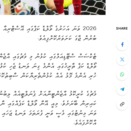
SHARE
ބުރުން ޖާގަ ކަށަވަރުކޮށްފިއެވެ.
ޓެކްސަސް ސްޓޭޑިއަމްގައި ކުޅުނު މި މެޗުގައި އާޖެނ
ވޯލްޑް ކަޕް ތާރީޚުގައި އެންމެ ގިނަ ލަނޑު ޖެހި ކުޅ
ހުރި އެންމެ މޮޅު އެއް ކުޅުންތެެރިޔާކަން ސާބިތުކޮށް
މެޗުގެ ކުރީކޮޅު އާޖެންޓީނާއަށް ޕެނަލްޓީއެއް ލިބުނ
ވަނަ މިނެޓުގައި މެސީ ވަނީ ފުރަތަމަ ލަނޑު ޖަހައި ޓ
އާކޮށްފައެވެ.