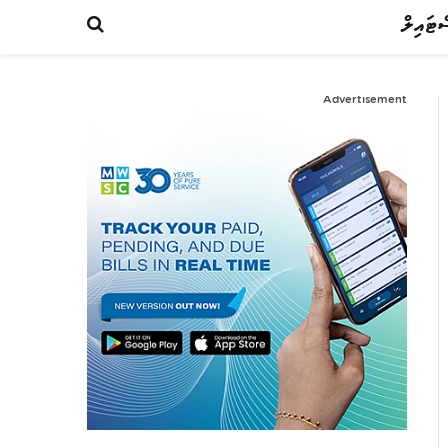
ްޓައިލް
Advertisement