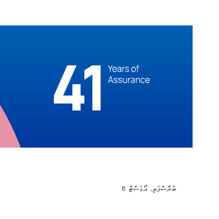
ބުރާސްފަތި, އޯގަސްޓް 6