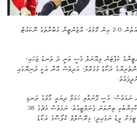
2026 ވަނަ އަހަރުގެ ވޯލްޑް ކަޕްގައި އޮސްޓްރިއާ އަތުން 0-2 އިން މޮޅުވެ، އާޖެންޓީނާ މުބާރާތުގެ ނޮކައުޓް
ްޓީނާގެ ކެޕްޓަން ލިއޮނަލް މެސީ ވަނީ ދެ ލަނޑު ޖަހައި،
ުންތެރިޔާގެ ރެކޯޑު މުގުރާލާ، އަދިވެސް އޭނާ އަކީ ދުނިޔޭގައި
ދީފައެވެ.
ު ނަމަވެސް، މެސީ ފޮނުވާލި ހަމަލާ ދިޔައީ ގޯލުގެ ދަނޑި
ކައިރިން ބޭރަށެވެ. މިއީ އޭނާ ވޯލްޑް ކަޕެއްގައި ނާކާމިޔާބުވި ތިންވަނަ ޕެނަލްޓީއެވެ. ނަމަވެސް މެޗުގެ 38
ީމަށް ލީޑު ނަގައިދީ، މިރޮސްލާވް ކްލޯސޭގެ ރެކޯޑު