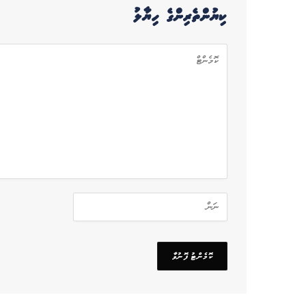
ކިޔުންތެރިންގެ ހިޔާލު