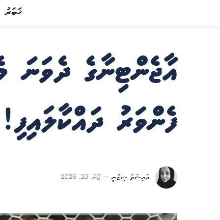
ޚަބަރު
އާޖެންޓިނާގެ ދެވަނަ މ
ފެންވަރު ދައްކާލައިފި!
އައިޝަތު ޝިޒްނީ
ޖޫން 23, 2026