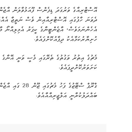
އޮސްޓްރިއާގެ ވަރުގަދަ ޑިފެންސް ފޫއަޅުވާލަން އާޖެނ
ދެވަނަ ހާފުގައި އޮސްޓްރިއާއިން ވެސް ނަތީޖާ އެއްވަރ
އެހެންނަމަވެސް، އާޖެންޓީނާގެ ކީޕަރު އެމިލިއާނޯ މާ
ހުށިޔާރުކަމާއެކު ދިފާއުކޮށްފައެވެ.
މެޗުގެ އިތުރު ވަގުތުގެ ތެރޭގައި މެސީ ވަނީ އޭނާގެ
ކަށަވަރުކޮށްދީފައެވެ.
ގްރޫޕް ސްޓޭޖުގެ ފަ
ބައްދަލުކުރާނީ އަލްޖީރިއާއާއެވެ.