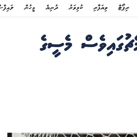
ރިޕޯޓް
ވިޔަފާރި
ކުޅިވަރު
ދުނިޔެ
މީހުން
ލައިފްސ
ެޗުގައިވެސް މެސީގެ