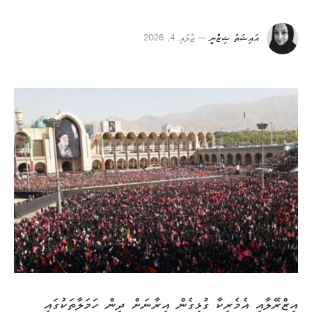
އައިޝަތު ޝިޒްނީ
ޖުލައި 4, 2026
އިޒްރޭލާއި އެމެރިކާ ގުޅިގެން އިރާނަށް ދިން ހަމަލާތަކުގައި