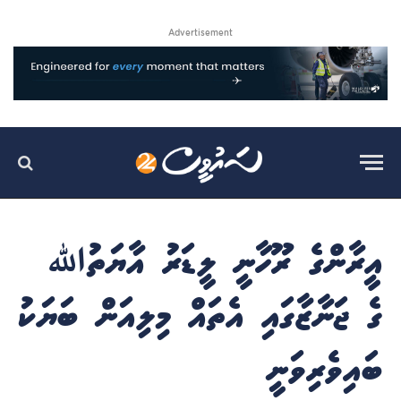
Advertisement
އީރާންގެ ރޫހާނީ ލީޑަރު އާޔަތުﷲ
ގެ ޖަނާޒާގައި އެތައް މިލިއަން ބަޔަކު
ބައިވެރިވަނީ