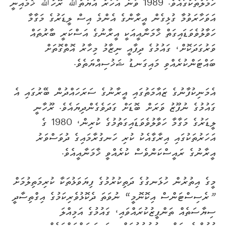
ހަމަލާތަކުގައެވެ. 1989 ވަނަ އަހަރު އާޔަތުﷲ ރޫހުﷲ ޚުމައިނީ
އަވަހާރަވުމާ ގުޅިގެން އީރާންގެ އެންމެ އިސް ލީޑަރުގެ މަގާމާ
ހަވާލުވެވަޑައިގަތް ޚާމަނާއީއަކީ އީރާނުގެ އަސްކަރީ ބާރުތައް
ވަރުގަދަކޮށް، ގައުމުގެ ދިފާއީ ނިޒާމު މިހާރު އޮތްގޮތަށް
ބައްޓަންކުރެއްވި މައިގަނޑު ޝަޚުސިއްޔަތެވެ.
އެމަނިކުފާނުގެ ޒައާމަތުގައި އީރާނުގެ ސަރަހައްދުން ބޭރުގައި އެ
ގައުމުގެ ނުފޫޒު ވަރަށް ބޮޑަށް ގަދަވެގެންދިޔައެވެ. ރޫހާނީ
ލީޑަރުގެ މަގާމާ ހަވާލުވެވަޑައިގަތުމުގެ ކުރިން، 1980 ގެ
އަހަރުތަކުގައި އިރާގާއެކު ކުރި ހަނގުރާމައިގެ ދުވަސްވަރު
އީރާނުގެ ރައީސްކަންވެސް ކުރެއްވީ ޚާމަނާއީއެވެ.
މީގެ އިތުރުން ހުޅަނގުގެ ދަތިކުރުމުގެ ފިޔަވަޅުތަކާ ކުރިމަތިލުމަށް
”
ރެސިސްޓަންސް އިކޮނޮމީ“ ނުވަތަ ދެކޮޅުވެރިކަމުގެ އިގްތިސާދީ
ސިޔާސަތެއް ތަންފީޒުކުރައްވައި، ގައުމުގެ އަމިއްލަ