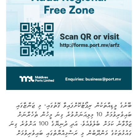
ބޭރުގެ މީޑިއާތަކުން ރިޕޯޓުކޮށްފައިވާ ގޮތުގައި، މި ޖަނާޒާގައި
ބައިވެރިވުމަށް 10 މިލިއަނަށްވުރެ ގިނަ މީހުން ތެހެރާނަށް
ޖަމާވާނެ ކަމަށް ބެލެވެއެވެ. އަދި ދުނިޔޭގެ 100 އަށްވުރެ ގިނަ
ގައުމުތަކުގެ މަންދޫބުން މި ރަސްމިއްޔާތުގައި ބައިވެރިވުމަށް