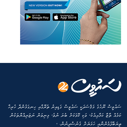
ސައުވީސް ނޫހުގެ މަޤްސަދަކީ ސައުވީސް ގަޑިއިރު ތެރޭގާއި ހިނގަމުންދާ ހުރިހާ
ކަމެއް ތާޒާ ކަމާއިއެކު، ވަކި ކޮޅަކަށް ބުރަ ނުވެ، މިނިވަން ނަޒަރިއްޔާތަކުން
ތިޔަބޭފުޅުންނާއި ހަމަޔަށް ގެނެސްދިނުން. ،