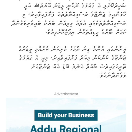
ޝަހީދުކޮށްލި އެ ގައުމުގެ ރޫހާނީ ލީޑަރު އާޔަތުﷲ އަލީ
ޚާމަނާއީގެ ޖަނާޒާގެ ރަސްމިއްޔާތުތައް ފަށާފައިވާއިރު، މި
ރަސްމިއްޔާތުތަކުގައި އެތައް މިލިއަން ބަޔަކު ބައިވެރިވަމުންދާ
ކަމަށް ބޭރުގެ މީޑިއާތަކުން ރިޕޯޓުކޮށްފިއެވެ.
އީރާނުގައި އެންމެ ގިނަ ދުވަހު ވެރިކަން ކުރެއްވި ލީޑަރުގެ
ޖަނާޒާގެ ކަންކަން މިއަދު ފަށާފައިވާއިރު، މިއީ އެ ގައުމުގެ
ތާރީޚުގައިވެސް ބާއްވާ އެންމެ ބޮޑު އެއް ޖަނާޒާއަށް
ވެގެންދާނެއެވެ.
Advertisement