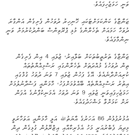
ވަނީ ހަމަޖެހިފައެވެ.
ޖަނާޒާގެ ކަންކަމަށްޓަކައި ހޮނިހިރު ދުވަހުން ފެށިގެން އަންގާރަ
ދުވަހާ ހަމައަށް ތެހެރާންގެ މުޅި ޕްރޮވިންސް ބަންދުކުރުމަށް ވަނީ
ނިންމާފައެވެ.
ޖަނާޒާގެ ތަރުތީބުތަކަށް ބަލާއިރު، ޖުލައި 4 އިން ފެށިގެން
ތިން ދުވަހުގެ މުއްދަތަށް ތެހެރާންގައި ރަސްމިއްޔާތުތައް
ކުރިއަށްދާނެއެވެ. އޭގެ ފަހުން ޖުލައި 7 ވަނަ ދުވަހު ގުމްގައި
އިތުރު ރަސްމިއްޔާތެއް ބޭއްވުމަށްފަހު، ޚާމަނާއީ ފަސްދާނުލުމަށް
ހަމަޖެހިފައިވަނީ ޖުލައި 9 ވަނަ ދުވަހު އެމަނިކުފާނުގެ އުފަން
ރަށް ކަމަށްވާ މަޝްހަދުގައެވެ.
އުމުރުފުޅުން 86 އަހަރުގެ އާޔަތުﷲ އަލީ ޚާމަނާއީ އަވަހާރަވީ
މިދިޔަ ފެބްރުއަރީ މަހު އެމެރިކާއާއި އިޒްރޭލުން ގުޅިގެން ދިން