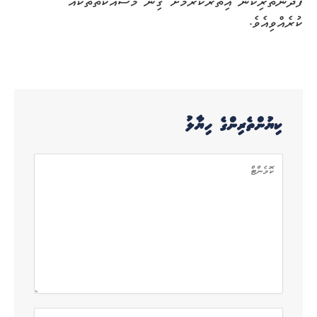
ފުދުންތެރިކަން އިތުރުކުރުމަށް ގިނަ މަސައްކަތްތަކެއް
ކުރެއްވިއެވެ.
ކިޔުންތެރިންގެ ހިޔާލު