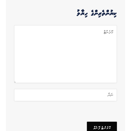
ކިޔުންތެރިންގެ ހިޔާލު