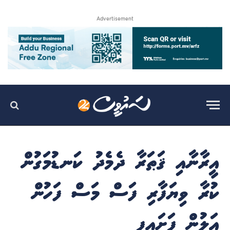
Advertisement
އީރާނާއި ޤަޠަރާ ދެމެދު ކަނޑުމަގުން
ކުރާ ވިޔަފާރި ފަސް މަސް ފަހުން
އަލުން ފަށައިފި