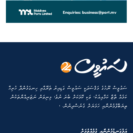
ސައުވީސް ނޫހުގެ މަޤްސަދަކީ ސައުވީސް ގަޑިއިރު ތެރޭގާއި ހިނގަމުންދާ ހުރިހާ
ކަމެއް ތާޒާ ކަމާއިއެކު، ވަކި ކޮޅަކަށް ބުރަ ނުވެ، މިނިވަން ނަޒަރިއްޔާތަކުން
ތިޔަބޭފުޅުންނާއި ހަމަޔަށް ގެނެސްދިނުން. ،
އަޅުގަނޑުމެންނާއި ގުޅުއްވުމަށް