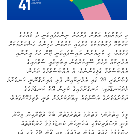
މި ދަތުރުތައް އަލުން ފެށުމަށް ނިންމާފައިވަނީ ދެ ޤައުމުގެ
ކަމާބެހޭ ފަރާތްތަކުގެ މެދުގައި ކުރެވުނު މުހިންމު މަޝްވަރާތަކަށް
ފަހުއެވެ. މި ކުރިއެރުން އައިސްފައިވަނީ ޖޫން މަހު އީރާނާއި
އެމެރިކާއާ ދެމެދު ސޮއިކުރެވުނު އިބުތިދާއީ ސުލްޙައިގެ
އެއްބަސްވުމާ ގުޅިގެންނެވެ. އެ އެއްބަސްވުމުގެ ދަށުން،
ފެބުރުވަރީ 28 ގައި އެމެރިކާއިން ފެށި ޣައިރުޤާނޫނީ ހަނގުރާމަ
މެދުކަނޑާލައި، ހަނގުރާމައިގެ ކުރިން އޮތް ކަނޑުމަގުގެ
ދަތުރުފަތުރުގެ އުސޫލުތައް އިޢާދަކުރުމަށް ވަނީ ލާޒިމުކޮށްފައެވެ.
މީގެ އިތުރުން، ޤަޠަރުގެ ދަތުރުފަތުރާ ބެހޭ ވުޒާރާއިން މިހާރު
ވަނީ މަސްވެރިކަމާއި އެހެނިހެން ކަނޑުމަގުގެ ހަރަކާތްތައް
ހިންގުމުގެ ހުއްދަ އަލުން ދީފައެވެ. މިއީ ޖޫން 29 ގައި އެޅި