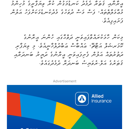
އީރާނާއި ޤަޠަރާ ދެމެދު ކަނޑުމަގުން ކުރާ ވިޔަފާރީގެ މުހިންމު
މުޢާމަލާތްތައް، ފަސް މަސް ދުވަހުގެ މެދުކެނޑުމަކަށްފަހު އަލުން
ފަށައިފިއެވެ.
މިކަން ހާމަކުރައްވާފައިވަނީ ދަވްޙާގައި ހުންނަ އީރާނުގެ
ކޮމަރޝަލް އަޓާޗޭ، ޢައްބާސް ޢަބްދުލްޚާނީއެވެ. މި ވިޔަފާރި
ދަތުރުތައް އަލުން ފެށިފައިވަނީ އީރާނުގެ ދަޔީރު ބަނދަރާއި
ޤަޠަރުގެ އަލް-ރުވަޔިސު ބަނދަރާ ދެމެދުގައެވެ.
Advertisement