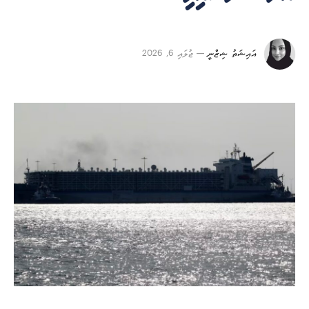
އައިޝަތު ޝިޒްނީ
ޖުލައި 6, 2026