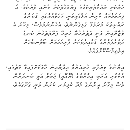
ހަރުކަށި ރައްކާތެރިކަމުގެ ފިޔަވަޅުތަކަށް ގެނައި ލުޔެކެވެ. އެ
ފިޔަވަޅުތައް ކުރިން އަޅާފައިވަނީ ޙަމަލާއެއްގައި ޤަޠަރުގެ
ރައްޔިތަކު މަރުވުމާ ގުޅިގެންނެވެ. އެހެންނަމަވެސް، މިހާރު އެ
ވުޒާރާއިން ވަނީ ދަތުރުކުރާ ހުރިހާ ފަރާތްތަކުން ކަނޑު
ދަތުރުފަތުރުގެ ޤަވާޢިދުތަކަށް ފުރިހަމައަށް ބޯލެނބުމަށް
އިލްތިމާސްކޮށްފައެވެ.
އީރާނުގެ ވިޔަފާރި ކުރިއަރުވާ އިދާރާއިން ހާމަކޮށްފައިވާ ގޮތުގައި،
އެކުވެރި ޢަރަބި ޢިމާރާތުގެ (ޔޫއޭއީ) ޖަބަލު ޢަލީ ބަނދަރުން
ވެސް މިހާރު އީރާނުގެ މުދާ ކްލިޔަރ ކުރަން ވަނީ ފަށާފައެވެ.