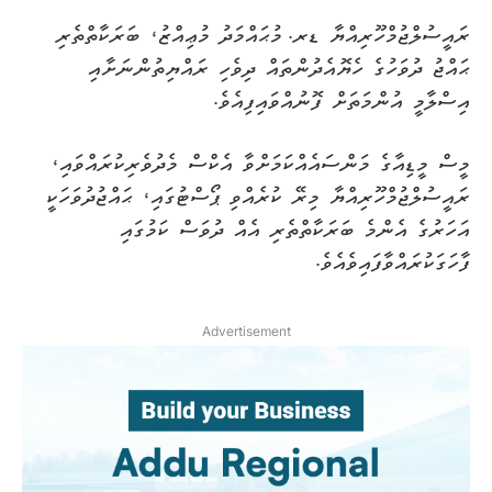
ރައީސުލްޖުމްހޫރިއްޔާ ޑރ. މުޙައްމަދު މުޢިއްޒު، ބަރަކާތްތެރި
ޙައްޖު ދުވަހުގެ ހެޔޮއެދުންތައް ދިވެހި ރައްޔިތުންނަށާއި
އިސްލާމީ އުންމަތަށް ފޮނުއްވައިފިއެވެ.
މީސް މީޑިއާގެ މަންސައެއްކަމަށްވާ އެކްސް މެދުވެރިކުރައްވައި،
ރައީސުލްޖުމްހޫރިއްޔާ މިރޭ ކުރެއްވި ޕޯސްޓުގައި، ޙައްޖުދުވަހަކީ
އަހަރުގެ އެންމެ ބަރަކާތްތެރި އެއް ދުވަސް ކަމުގައި
ފާހަގަކުރައްވާފައިވެއެވެ.
Advertisement