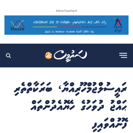
Advertisement
ރައީސުލްޖުމްހޫރިއްޔާ، ބަރަކާތްތެރި
ޙައްޖު ދުވަހުގެ ހެޔޮއެދުންތައް
ފޮނުއްވައިފި