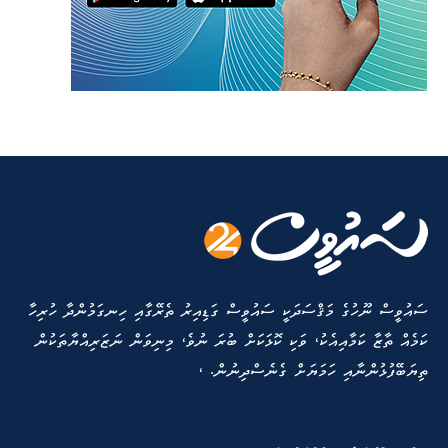
ސައުވީސް ނޫހުގެ މަޤްސަދަކީ ސައުވީސް ގަޑިއިރު ތެރޭގާއި ހިނގަމުންދާ ހުރިހާ
ކަމެއް ތާޒާ ކަމާއިއެކު، ވަކި ކޮޅަކަށް ބުރަ ނުވެ، މިނިވަން ނަޒަރިއްޔާތަކުން
ތިޔަބޭފުޅުންނާއި ހަމަޔަށް ގެނެސްދިނުން. ،