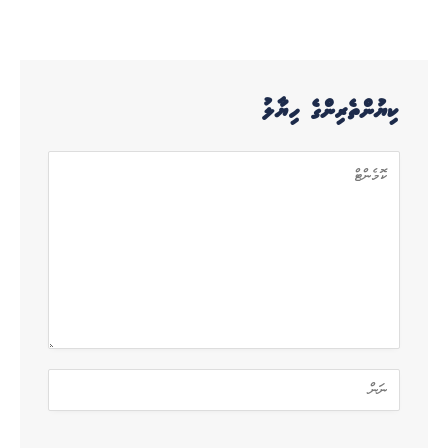
ކިޔުންތެރިންގެ ހިޔާލު