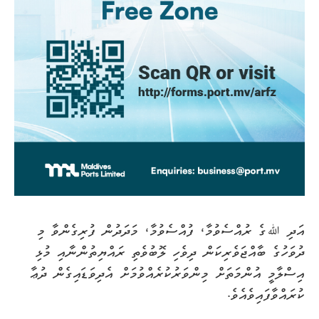
އަދި ﷲގެ ރުއްސެވުމާ، ފުއްސެވުމާ، މަދަދުން ފުރިގެންވާ މި
ދުވަހުގެ ބާއްޖަވެރިކަން ދިވެހި ލޮބުވެތި ރައްޔިތުންނާއި މުޅި
އިސްލާމީ އުންމަތަށް މިންވަރުކުރެއްވުމަށް އެދިވަޑައިގެން ދުޢާ
ކުރައްވާފައިވެއެވެ.