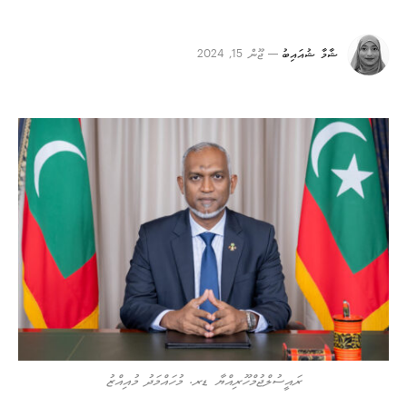
ޝާމާ ޝުއައިބު
ޖޫން 15, 2024
ރައީސުލްޖުމްހޫރިއްޔާ ޑރ. މުހައްމަދު މުއިއްޒު