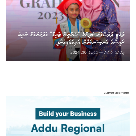
ޗުއްޓީ ދުވަސްވަރު ކުދިންގެ ”ސްކްރީން ޓައިމް“ މަދުކުރުމަށް ނައިބު
ރައީސްގެ އަނބިކަނބަލުން އެދިވަޑައިގެންފި
ޒިހްނަތު ހަސަން
އޭޕްރިލް 30, 2024
Advertisement