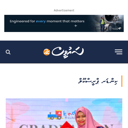
Advertisement
ކިންޑަރ ޕްރީސްކޫލް