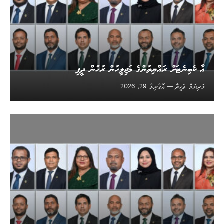
އާ ކެބިނެޓަށް ރައްޔިތުންގެ މަޖިލީހުން ރުހުން ދީފި
މަރިޔަމް ވަހީދާ
އޭޕްރިލް 29, 2026