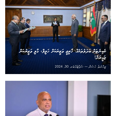
ކެބިނެޓަށް ބަދަލުތަކެއް: ޚާރީޖީ ވަޒީރަކަށް ޚަލީލް، މާލީ ވަޒީރުކަން
ޒަމީރަށް!
ޒިހްނަތު ހަސަން
ސެޕްޓެމްބަރ 30, 2024