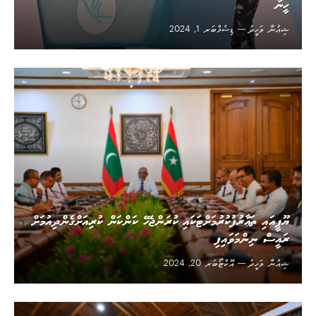
ހީނާ
ޝިއުނާ ވަހީދު
ޑިސެމްބަރ 1, 2024
ޔޫޕީއައި ތަޢާރުފުކުރުމަށްޓަކައި ކުރަންޖެހޭ ކަންކަން ކުރިއަށްގެންދިއުމަށް
ރައީސް ނިންމަވައިފި
ޝިއުނާ ވަހީދު
އޮކްޓޯބަރ 20, 2024