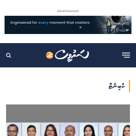
Advertisement
ކެބިނެޓް