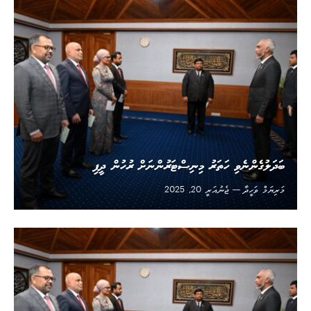
ބަދަލުގެންނެވި ހަތަރު މިނިސްޓަރުންނަށް ރުހުން ދީފި
މަރިޔަމް ވަހީދާ
ޖެނުއަރީ 20, 2025