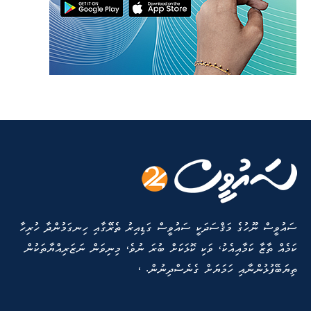
ސައުވީސް ނޫހުގެ މަޤްސަދަކީ ސައުވީސް ގަޑިއިރު ތެރޭގާއި ހިނގަމުންދާ ހުރިހާ
ކަމެއް ތާޒާ ކަމާއިއެކު، ވަކި ކޮޅަކަށް ބުރަ ނުވެ، މިނިވަން ނަޒަރިއްޔާތަކުން
ތިޔަބޭފުޅުންނާއި ހަމަޔަށް ގެނެސްދިނުން. ،