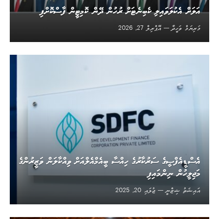
އަލަށް އެކުލަވައިލި ކެބިނެޓަށް ރުހުން ދޭން ކޮމިޓީން ފާސްކޮށްފި
މަރިޔަމް ވަހީދާ
އޭޕްރިލް 27, 2026
އެސްޑީއެފްސީގެ ސަރުކާރުގެ ހިއްސާ ބީއެމްއެލްއަށް ވިއްކާލަން ވަޒީރުންގެ
މަޖިލީހުން ނިންމައިފި
އައިޝަތު ޝިޒްނީ
ޖުލައި 20, 2025