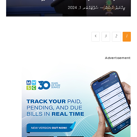
ޒިހްނަތު ހަސަން
ސެޕްޓެމްބަރ 1, 2024
Next
3
2
1
Advertisement