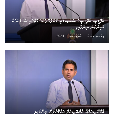
އެފްޑީސީ އެޗްޑީސީގެ ސަބްސިޑަރީ ކުންފުންޏެއްގެ ގޮތުގައި ކަނޑައަޅަން
ކެބިނެޓުން ނިންމައިފި
ޒިހްނަތު ހަސަން
ސެޕްޓެމްބަރ 1, 2024
އެމްއޭސީއެލްއާ އާރްއޭސީއެލް އެއްކޮށްލަން ނިންމައިފި