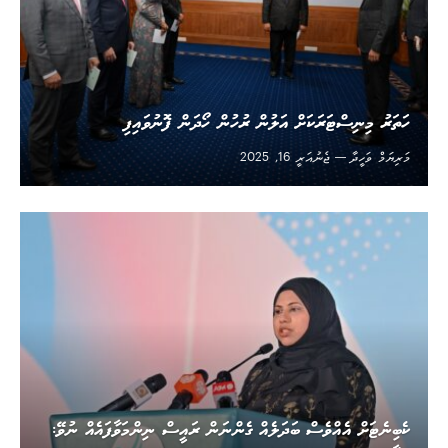
ހަތަރު މިނިސްޓަރަކަށް އަލުން ރުހުން ހޯދަން ފޮނުވައިފި
މަރިޔަމް ވަހީދާ
ޖެނުއަރީ 16, 2025
ކެބިނެޓަށް އެއްވެސް ބަދަލެއް ގެންނަން ރައީސް ނިންމަވާފައެއް ނުވޭ: