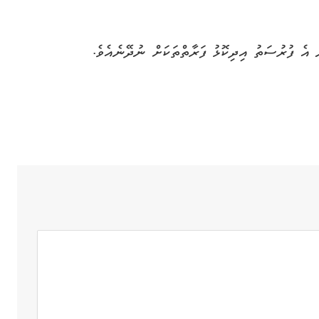
 އެ ފުރުސަތު އިދިކޮޅު ފަރާތްތަކަށް ނުދޭނެއެވެ.