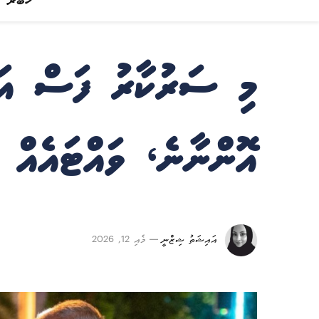
ޚަބަރު
މި ސަރުކާރު ފަސް އަހ
އޮންނާނެ، ވައްޓައެއް 
އައިޝަތު ޝިޒްނީ
މެއި 12, 2026