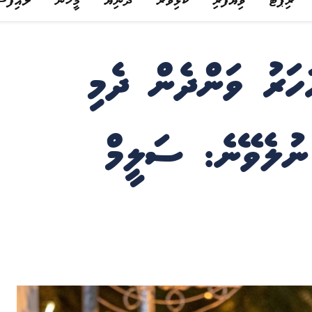
ރިޕޯޓް
ވިޔަފާރި
ކުޅިވަރު
ދުނިޔެ
މީހުން
ލައިފްސ
ަރު ވަންދެން ދެމި
ނުލެވޭނެ: ސަލީމް