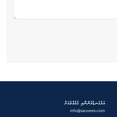
އަޅުގަނޑުމެންނާއި ގުޅުއްވުމަށް
info@sauvees.com