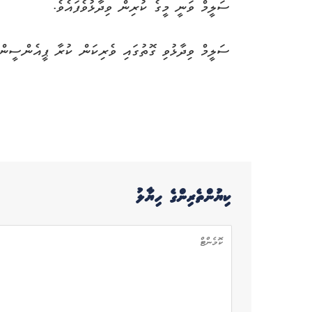
ސަލީމް ވަނީ މީގެ ކުރިން ވިދާޅުވެފައެވެ.
ސަލީމް ވިދާޅުވި ގޮތުގައި ވެރިކަން ކުރާ ޕީއެންސީން
ކިޔުންތެރިންގެ ހިޔާލު