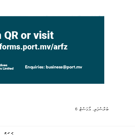
ބުރާސްފަތި, އޯގަސްޓް 6