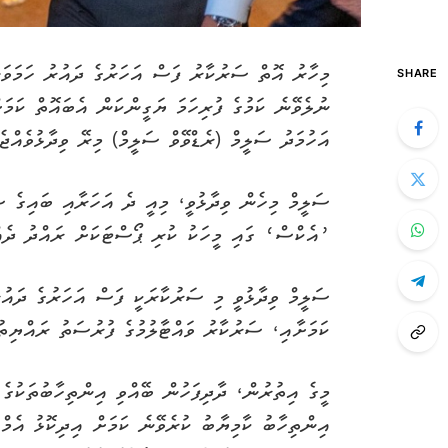
މިހާރު އޮތް ސަރުކާރު ފަސް އަހަރުގެ ދައުރު ހަމަވަ
SHARE
ނުލެވޭނެ ކަމުގެ ފުރިހަމަ ޔަގީންކަން އެބައޮތް ކަމަށ
އަހުމަދު ސަލީމް (ރެޑްވޭވް ސަލީމް) މިރޭ ވިދާޅުވެއްޖެއ
ސަލީމް މިހެން ވިދާޅުވީ، މިއީ ދެ އަހަރާއި ބައިގެ 
’އެކްސް‘ ގައި މީހަކު ކުރި ޕޯސްޓަކަށް ރައްދު ދެއް
ސަލީމް ވިދާޅުވީ މި ސަރުކާރަކީ ފަސް އަހަރުގެ ދައު
ކަމަށާއި، ސަރުކާރު ވައްޓާލުމުގެ ފުރުސަތު ރައްޔިތ
އިންތިހާބު ކާމިޔާބު ކުރެވޭނެ ކަމަށް އިދިކޮޅު އެމްޑ