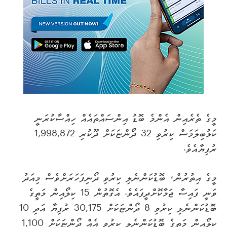
މީގެ ތެރެއިން އެންމެ ބޮޑު އިންސައްތައެއް ހިއްސާކުރަނީ
ކަޅުބިލަމަސް ކިރުވި 32 ދޯންޏަކަށް ދޫކުރި 1,998,872
ރުފިޔާއެވެ.
މީގެ އިތުރުން، ބޮޑުކަންނެލި ކިރުވި ދޯނިފަހަރަށްވެސް މިއަދު
ވަނީ ފައިސާ ޖަމާކޮށްދީފައެވެ. އެގޮތުން 15 ކިލޯއިން މަތީގެ
ބޮޑުކަންނެލި ކިރުވި 8 ދޯންޏަކަށް 30,175 ރުފިޔާ އަދި 10
ކިލޯއިން މަތީގެ ބޮޑުކަންނެލި ކިރުވި އެއް ދޯންޏަކަށް 1,100