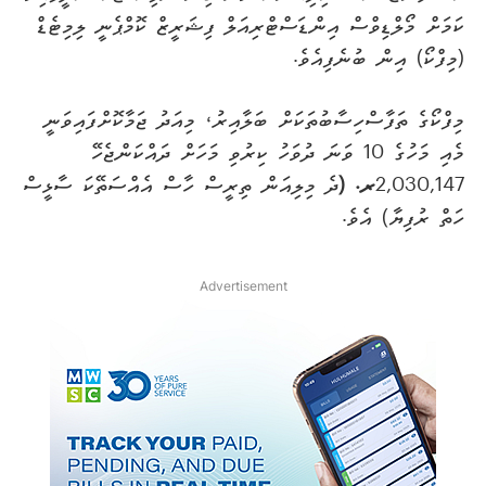
ކަމަށް މޯލްޑިވްސް އިންޑަސްޓްރިއަލް ފިޝަރީޒް ކޮމްޕެނީ ލިމިޓެޑް
(މިފްކޯ) އިން ބުނެފިއެވެ.
މިފްކޯގެ ތަފާސްހިސާބުތަކަށް ބަލާއިރު، މިއަދު ޖަމާކޮށްފައިވަނީ
މެއި މަހުގެ 10 ވަނަ ދުވަހު ކިރުވި މަހަށް ދައްކަންޖެހޭ
2,030,147
ރ. (
ދެ މިލިއަން ތިރީސް ހާސް އެއްސަތޭކަ ސާޅީސް
ހަތް ރުފިޔާ) އެވެ.
Advertisement