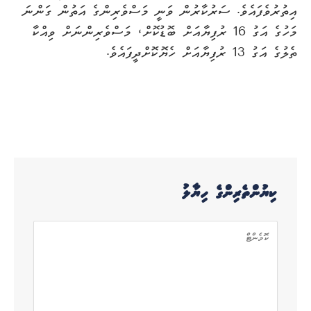
އިތުރުވެފައެވެ. ސަރުކާރުން ވަނީ މަސްވެރިންގެ އަތުން ގަންނަ
މަހުގެ އަގު 16 ރުފިޔާއަށް ބޮޑުކޮށް، މަސްވެރިންނަށް ވިއްކާ
ތެލުގެ އަގު 13 ރުފިޔާއަށް ހެޔޮކޮށްދީފައެވެ.
ކިޔުންތެރިންގެ ހިޔާލު