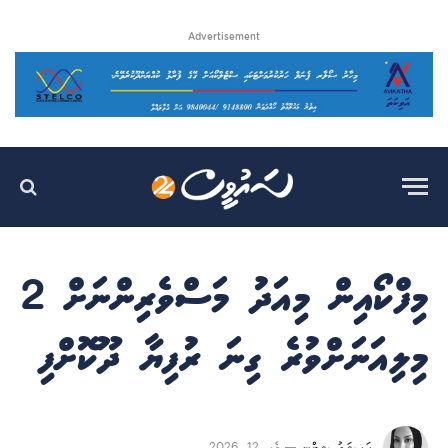
Advertisement
މިފްކޯއިން މިއަދު މަސްވެރިންނަށް 2
މިލިއަނަށްވުރެ ގިނަ ރުފިޔާ ދޫކޮށްފި