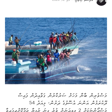
އައިޝަތު ޝިޒްނީ
މެއި 12, 2026
މަސްވެރިން ބާނާ މަހަށް ސަރުކާރުން ގަވާއިދުން ފައިސާ
ދޫކުރަމުން އަންނަ އުސޫލުގެ ދަށުން، މިއަދު 54
މަސްދޯންޏަކަށް 2 މިލިއަނަށް ވުރެ ގިނަ ރުފިޔާ ޖަމާކޮށްދީފައިވާ