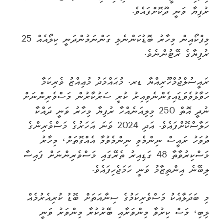
ރުފިޔާ ވަނީ ދޫކޮށްފައެވެ.
މިފްކޯއިން މިހާރު ބޮޑުކަންނެލި ގަންނަމުންދަނީ ކިލޯއެއް 25
ރުފިޔާގެ ރޭޓުންނެވެ.
ރައީސުލްޖުމްހޫރިއްޔާ ޑރ. މުޙައްމަދު މުޢިއްޒު ވެރިކަމާ
ހަވާލުވެވަޑައިގެންނެވިއިރު ކުރީ ސަރުކާރުން މަސްވެރިންނަށް
ނުދީ އޮތް 250 މިލިއަނެއްހާ ރުފިޔާ މިހާރު ވަނީ ދައްކާ
ހަލާސްކޮށްފައެވެ. އަދި 2024 ވަނަ އަހަރުގެ މަސްވެރިންގެ
ދުވަހު ރައީސް ނިންމެވި ނިންމެވުމާ އެއްގޮތަށް، މިހާރު
މަސްކިރުވާތާ 48 ގަޑިއިރު ތެރޭގައި މަސްވެރިންނަށް ފައިސާ
ލިބޭނެ އިންތިޒާމު ވަނީ ހަމަޖެހިފައެވެ.
މި ބަދަލާއެކު މަސްވެރިކަމުގެ ސިނާއަތަށް ބޮޑު ކުރިއެރުމެއް
ލިބި، މަސް ކިރުވާ މިންވަރާއި ބޭރުކުރާ މިންވަރު ވަނީ